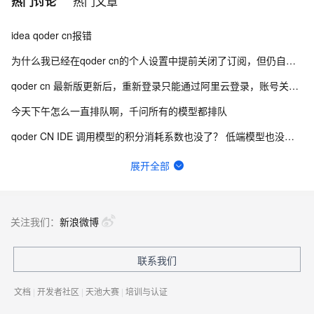
热门讨论
热门文章
idea qoder cn报错
为什么我已经在qoder cn的个人设置中提前关闭了订阅，但仍自动续费
qoder cn 最新版更新后，重新登录只能通过阿里云登录，账号关联错乱
今天下午怎么一直排队啊，千问所有的模型都排队
qoder CN IDE 调用模型的积分消耗系数也没了？ 低端模型也没折扣了吗？
这两天用kimi3经常提示：模型服务异常，请稍后重试或切换其他模型。
展开全部
qoder ide 180k上下文？
付费高级用户 隐私模式总是自动给设置回共享改进模式
关注我们：
新浪微博
Qoder CN是不是有关于Lombok支持的bug，代码一直爆红
联系我们
WSL登录无模型
文档
|
开发者社区
|
天池大赛
|
培训与认证