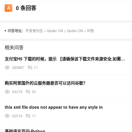
0
条回答
问答地址：
开发者社区
>
Qoder CN
>
Qoder CN
>
问答
相关问答
支付宝H5 下载的时候，提示 【请确保该下载文件来源安全,如需浏览,请长按网址复制后使用浏览器访问】
289887
11
购买阿里国外的云服务器是否可以访问谷歌？
94278
50
this xml file does not appear to have any style in
62516
11
基础语言百问-Python