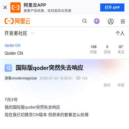
打开 APP
开发者社区
个人
Qoder CN
168
0
97
内容
活动
关注
Qoder CN
国际版qoder突然失去响应
游客vnovknmegnizw
2026-07-03 19:36:51
104
版权
举报
7月3号
我的国际版qoder突然失去响应
现在我已切换至CN版本 但原来的套餐怎么处理