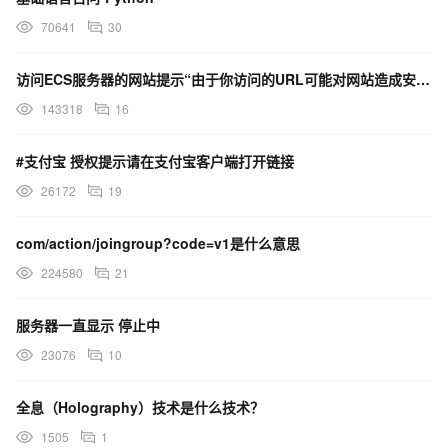
70641
30
访问ECS服务器的网站提示“由于你访问的URL可能对网站造成安全威胁，您的访问被阻断”，这是什么原因？
143318
16
#支付宝 授权提示请在支付宝客户端打开链接
26172
19
com/action/joingroup?code=v1是什么意思
224580
21
服务器一直显示 停止中
23076
10
全息（Holography）技术是什么技术？
1505
1