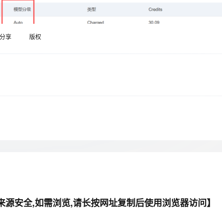
Deepseek-v4-pro
HappyHors
同享
万小智 AI 建站低至 15元/月
Qoder CN
AI 短剧/漫剧
云原生数据库 
快递物流查询
WordPress
成为服务伙
高校合作
点，立即开启云上创新
覆盖公网/内网、递归/权威、移动APP等全场景解析服务
送.CN域名，送备案服务码
基于千问大模型等，支持代码智能生成、研发智能问答
AI助力短剧
态智能体模型
旗舰 MoE 大模型，百万上下文与顶尖推理能力
图生视频，流
Ubuntu
服务生态伙伴
云工开物
企业应用
分享
版权
Works
Night Plan 支持 Qwen 3.8-Max
云原生大数据计算服务 MaxCompute
AI 办公
容器服务 Kub
NEW
GLM-5.2
Wan2.7-T
Red Hat
30+ 款产品免费体验
Data Agent 驱动的一站式 Data+AI 开发治理平台
夜间 5 折，Qwen/Meoo/TokenPlan 客户专享
面向分析的企业级SaaS模式云数据仓库
AI智能应用
提供一站式管
科研合作
视觉 Coding、空间感知、多模态思考等全面升级
1M上下文，专为长程任务能力而生
ERP
堂（旗舰版）
SUSE
智能客服
CRM
防护产品
2个月
自动承接线索
建站小程序
OA 办公系统
AI 应用构建
大模型原生
力提升
财税管理
模板建站
Qoder
大模型服务平台百炼-应用模版
HOT
NEW
面向真实软件
个人版上线、团队版降价；千问3.8-Max首发发尝鲜
丰富多元化的应用模版和解决方案
400电话
定制建站
万有无界
大模型服务平台百炼-智能体
方案
广告营销
模板小程序
的模型效果
灵活可视化地构建企业级 Agent
定制小程序
秒悟
人工智能平台 PAI
APP 开发
云端极速 AI 
新一代 AI 视频生成模型，深度适配广告营销等场景
AI Native 的算法工程平台，一站式完成建模、训练、推理服务部署
件来源安全,如需浏览,请长按网址复制后使用浏览器访问】
建站系统