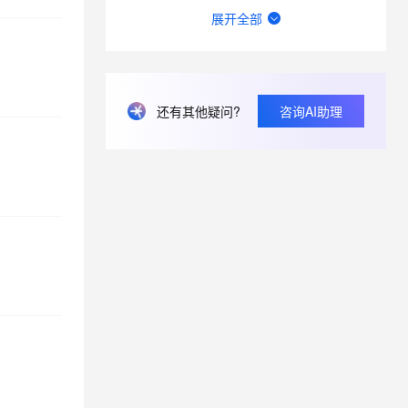
希望qoder cn推出年付功能，月付走报销太麻烦了。
展开全部
建议Qoder CN开放上下文窗口（1M）与思考强度调节，同步国际版能力
Qoder CN积分单独购买更贵的问题
还有其他疑问?
咨询AI助理
你们能不能简化点购买什么的，一会qoder官网，一会进阿里云。 想续费，点了一会来回跳。。。。
计划多久支持自定义的AI中转站接入？以及将用户的其他AI平台的API密钥传递到你们后台验证是否合规？