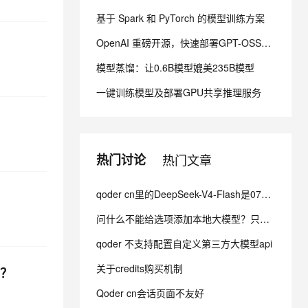
基于 Spark 和 PyTorch 的模型训练方案
息提取
与 AI 智能体进行实时音视频通话
OpenAI 重磅开源，快速部署GPT-OSS模型
从文本、图片、视频中提取结构化的属性信息
构建支持视频理解的 AI 音视频实时通话应用
模型蒸馏：让0.6B模型媲美235B模型
t.diy 一步搞定创意建站
构建大模型应用的安全防护体系
一键训练模型及部署GPU共享推理服务
通过自然语言交互简化开发流程,全栈开发支持
通过阿里云安全产品对 AI 应用进行安全防护
热门讨论
热门文章
qoder cn里的DeepSeek-V4-Flash是0731发布的正式版吗?
问什么不能给选项添加本地大模型？只有这几个云模型提供商，其他家都可以。你这样闭关锁国是没用的知道么？
qoder 不支持配置自定义第三方大模型api
关于credits购买机制
因？
Qoder cn会话页面不友好