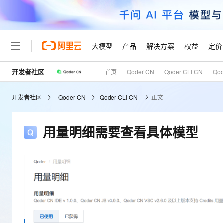
大模型
产品
解决方案
权益
定价
开发者社区
首页
Qoder CN
Qoder CLI CN
Qo
大模型
产品
解决方案
权益
定价
云市场
伙伴
服务
了解阿里云
精选产品
精选解决方案
普惠上云
产品定价
精选商城
成为销售伙伴
售前咨询
为什么选择阿里云
千问AI平台
开发者社区
Qoder CN
Qoder CLI CN
正文
了解云产品的定价详情
大模型服务平台百炼
千问办公，解锁你的工作
普惠上云 官方力荐
分销伙伴
在线服务
网站建设
什么是云计算
大
大模型服务与应用平台
企业级Agent产品，直接
云服务器38元/年起，超
咨询伙伴
多端小程序
技术领先
用量明细需要查看具体模型
云上成本管理
售后服务
轻量应用服务器
Agency Agents：拥
官方推荐返现计划
大模型
精选产品
精选解决方案
Salesforce 国际版订阅
稳定可靠
管理和优化成本
推荐新用户得奖励，单订单
销售伙伴合作计划
自助服务
友盟天域
安全合规
人工智能与机器学习
AI
文本生成
云数据库 RDS
HappyHorse 打造一
云工开物
无影生态合作计划
在线服务
观测云
分析师报告
高校专属算力普惠，学生认
计算
互联网应用开发
Qwen3.8-Max
HOT
Salesforce On Alibaba C
工单服务
Tuya 物联网平台阿里云
研究报告与白皮书
人工智能平台 PAI
快速拥有专属 OpenClaw
大模
Consulting Partner 合
大数据
容器
智能体时代全能旗舰模型
免费试用
短信专区
一站式AI开发、训练和推
蓝凌 OA
AI 大模型销售与服务生
现代化应用