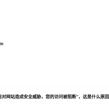
AI 应用
10分钟微调：让0.6B模型媲美235B模
多模态数据信
型
依托云原生高可用架构,实现Dify私有化部署
用1%尺寸在特定领域达到大模型90%以上效果
一个 AI 助手
超强辅助，Bol
即刻拥有 DeepSeek-R1 满血版
在企业官网、通讯软件中为客户提供 AI 客服
多种方案随心选，轻松解锁专属 DeepSeek
in
可能对网站造成安全威胁，您的访问被阻断”，这是什么原