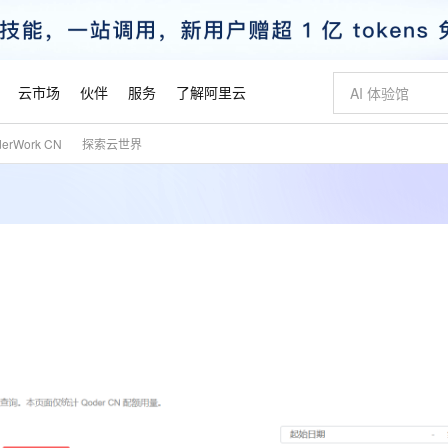
云市场
伙伴
服务
了解阿里云
derWork CN
探索云世界
AI 特惠
数据与 API
成为产品伙伴
企业增值服务
最佳实践
价格计算器
AI 场景体
基础软件
产品伙伴合
阿里云认证
市场活动
配置报价
大模型
自助选配和估算价格
新方式
睿译宝，AI翻译排版一步到位
智启 AI 普惠权益
产品生态集成认证中心
企业支持计划
云上春晚
域名与网站
千问官方 MaaS 平台，为开发者和 Agent 而生，新用户赠送 1 亿 + tokens 额度
Qwen Aud
AI Coding
阿里云Maa
2026 阿里云
云服务器 E
为企业打
数据集
Windows
大模型认证
模型
NEW
NEW
交付可用成果
值低价云产品抢先购
上传文档即自动完成翻译和格式还原
至高享 1亿+免费 tokens，加速 Al 应用落地
提供智能易用的域名与建站服务
智能编程，一键
安全可靠、
产品生态伙伴
专家技术服务
云上奥运之旅
弹性计算合作
阿里云中企出
手机三要素
宝塔 Linux
全部认证
价格优势
有专属领域专家
GLM-5.2：长任务时代开源旗舰模型
阿里云 OPC 创新助力计划
千问大模型
即刻拥有 DeepS
AI 电商营销
对象存储 O
大模型
产品生态伙伴工作台
企业增值服务台
云栖战略参考
云存储合作计
云栖大会
身份实名认证
CentOS
训练营
推动算力普惠，释放技术红利
最高返9万
多领域专家智能体,一键组建 AI 虚拟交付团队
快速构建应用程序和网站，即刻迈出上云第一步
至高百万元 Token 补贴，加速一人公司成长
多元化、高性能、安全可靠的大模型服务
真正可用的 1M 上下文,一次完成代码全链路开发
轻松解锁专属 Dee
从图文生成到
云上的中国
数据库合作计
活动全景
短信
Docker
图片和
站式影视创作平台
Hermes Agent，打造自进化智能体
Token Plan 模型订阅计划
数字证书管理服务（原SSL证书）
5 分钟轻松部署
AI 广告创作
无影云电脑
企业成长
NEW
信息公告
看见新力量
云网络合作计
OCR 文字识别
JAVA
证享300元代金券
可视化编排打通从文字构思到成片全链路闭环
全托管，含MySQL、PostgreSQL、SQL Server、MariaDB多引擎
自主进化，持久记忆，越用越聪明
Qwen3.8-Max 首发尝鲜，限时加量 10 倍，夜间低至2折
实现全站HTTPS，呈现可信的WEB访问
图文、视频一
随时随地安
魔搭 Mode
Kimi-K3
HappyHors
NEW
loud
服务实践
官网公告
金融模力时刻
Salesforce O
版
发票查验
全能环境
Claude Code + GStack 打造工程团队
千问办公，限时限量积分加倍
Qoder
低代码高效构
AI 建站
短信服务
型
NEW
作计划
Kimi 最新旗舰模型，长程编程与推理利器
让文字生成流
计划
创新中心
魔搭 ModelSc
健康状态
理服务
让AI从“聊天伙伴”进化为能干活的“数字员工”
安装技能 GStack，拥有专属 AI 工程团队
你的AI工作搭子，覆盖日常办公高频场景
面向真实软件的智能体编程平台
0 代码专业建
客户案例
天气预报查询
操作系统
态合作计划