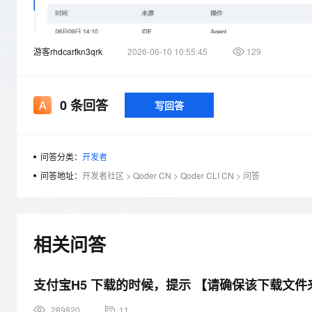
存储
天池大赛
Qwen3.7-Plus
云解析DNS
解决方案免费试用 新老
电子合同
最高领取价值200元试用
能看、能想、能动手的多模
安全
网络与CDN
AI 算法大赛
畅捷通
游客rhdcarfkn3qrk
2026-06-10 10:55:45
129
大数据开发治理平台 Data
AI 产品 免费试用
网络
安全
云开发大赛
Qwen3-VL-Plus
Tableau 订阅
1亿+ 大模型 tokens 和 
可观测
入门学习赛
中间件
AI空中课堂在线直播课
云防火墙
140+云产品 免费试用
0
条回答
写回答
上云与迁云
云原生的云上边界网络安全
产品新客免费试用，最长1
数据库
生态解决方案
大模型服务
企业出海
大模型ACA认证体验
大数据计算
当前：均显示auto，开发者无法确定具体的模型效能。
助力企业全员 AI 认知与能
问答分类：
开发者
行业生态解决方案
千问AI平台-Token Plan
政企业务
期望：能显示具体的模型名称
媒体服务
问答地址：
开发者社区
>
Qoder CN
>
Qoder CLI CN
>
问答
开发者生态解决方案
企业服务与云通信
千问AI平台-模型体验
AI 开发和 AI 应用解决
在线体验全尺寸、多种模态
域名与网站
相关问答
Happy 系列大模型
终端用户计算
支付宝H5 下载的时候，提示 【请确保该下载文
Serverless
289820
11
开发工具