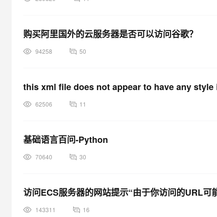
大模型解决方案
迁移与运维管理
快速部署 Dify，高效搭建 
购买阿里国外的云服务器是否可以访问谷歌？
专有云
94258
50
10 分钟在聊天系统中增加
this xml file does not appear to have any style 
62506
11
基础语言百问-Python
70640
30
访问ECS服务器的网站提示“由于你访问的URL
143311
16