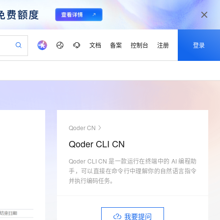
文档
备案
控制台
注册
登录
验
作计划
器
AI 活动
专业服务
服务伙伴合作计划
开发者社区
加入我们
产品动态
服务平台百炼
阿里云 OPC 创新助力计划
一站式生成采购清单，支持单品或批量购买
io：打造专属 AI 语音助手
S产品伙伴计划（繁花）
峰会
CS
造的大模型服务与应用开发平台
一句话生成原生可编辑精美 PPT 文稿
AI 生产力先锋
Al MaaS 服务伙伴赋能合作
域名
博文
Careers
至高可申请百万元
Qwen3.8-Max 模型上线
开启高性价比 AI 编程新体验
弹性可伸缩的云计算服务
Qwen-Audio-3.0-Realtime 端到端实时语音角色扮演
输入一句话想法, 轻松生成专业的 PPT
先锋实践拓展 AI 生产力的边界
Token 补贴，五大权
计划
海大会
伙伴信用分合作计划
商标
问答
社会招聘
Qoder CN
益加速 OPC 成功
eek-V4-Pro
SS
一键部署幻兽帕鲁游戏服务器
飞天发布时刻
HOT
Open Search 向量检索版支
划
备案
电子书
校园招聘
Qoder CLI CN
pSeek-V4-Pro
视频创作，一键激活电商全链路生产力
稳定、安全、高性价比、高性能的云存储服务
一键购买专属联机服务器，轻松开启游戏
所见，即是所愿
持视频检索 Pipeline 功能
更多支持
划
公司注册
镜像站
视频生成
语音识别与合成
Qoder CLI CN 是一款运行在终端中的 AI 编程助
专属 QwenPaw
漫剧工坊：一站式动画创作平台
AI 实训营
HOT
应用身份服务 (IDaaS)
合作伙伴培训与认证
手，可以直接在命令行中理解你的自然语言指令
划
上云迁移
站生成，高效打造优质广告素材
全接入的云上超级电脑
从聊天伙伴进化为能主动干活的本地数字员工
快速生产连贯的高质量长漫剧
从基础到进阶，Agent 创客手把手教你
OpenClaw 管理能力上线
并执行编码任务。
lScope
我要反馈
e-1.1-T2V
Qwen3-TTS-Flash
查询合作伙伴
n Alibaba Cloud ISV 合作
代维服务
建企业门户网站
10 分钟搭建微信、支付宝小程序
MaxCompute MaxFrame 提
畅细腻的高质量视频
离线语音合成大模型，多语言方言自适应，低延迟高稳定
创新加速
ope
登录合作伙伴管理后台
我要建议
站，无忧落地极速上线
以可视化方式快速构建移动和 PC 门户网站
国内短信简单易用，安全可靠，秒级触达，全球覆盖200+国家和地区。
高效部署网站，快速应用到小程序
供自动弹性内存功能
我要提问