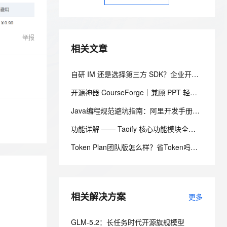
安全
我要投诉
e-1.1-I2V
Cosyvoice-V3-Flash
PolarDB
上云场景组合购
Milvus 弹性伸缩功能新增节
伴
漫剧创作，剧本、分镜、视频高效生成
100%兼容MySQL、PostgreSQL，兼容Oracle，支持集中和分布式
覆盖90%+业务场景，专享组合折扣价
点支持范围
畅自然，细节丰富
高表现力语音合成大模型，语音克隆听感自然
VPN
举报
ernetes 版 ACK
云聚AI 严选权益
AI 原生数据库服务发布
SSL 证书
2V
Fun-ASR
相关文章
，一键激活高效办公新体验
理容器应用的 K8s 服务
精选AI产品，从模型到应用全链提效
Agent 数据网关
文戏情感细腻自然，动作戏激烈拳拳到肉，实现更强表演能力
支持中英文自由切换，具备更强的噪声鲁棒性
堡垒机
AI 用量加速计划
云原生数据库 PolarDB
自研 IM 还是选择第三方 SDK？企业开发者应该如何权衡？
防火墙
、识别商机，让客服更高效、服务更出色。
新老同享，达量后返
Agentic Database 发布
开源神器 CourseForge｜兼顾 PPT 轻量化编辑 + 网页交互动效，一键 PPT 转交互式网页课件
主机安全
应用
Java编程规范避坑指南：阿里开发手册15条强制规约实战解析
千问办公
NEW
AI 应用及服务市场
功能详解 —— Taoify 核心功能模块全拆解
的智能体编程平台
一站式AI生产力平台
AI 应用
Token Plan团队版怎么样？省Token吗？阿里云百炼Token Plan团队版购买指南
伶鹊
企业级人与Agent协作平台，接入和调度多个数字员工
智能客服平台，对话机器人、对话分析、智能外呼
大模型
大模型服务平台百炼 - 全妙
自然语言处理
应用创作平台
多模态内容创作工具，已接入 DeepSeek
相关解决方案
更多
数据标注
机器学习
GLM-5.2：长任务时代开源旗舰模型