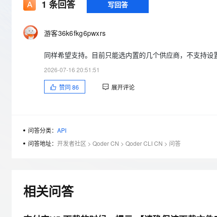
存储
天池大赛
1
条回答
写回答
Qwen3.7-Plus
云解析DNS
解决方案免费试用 新老
电子合同
最高领取价值200元试用
能看、能想、能动手的多模
安全
网络与CDN
AI 算法大赛
畅捷通
游客36k6fkg6pwxrs
大数据开发治理平台 Data
AI 产品 免费试用
网络
安全
云开发大赛
Qwen3-VL-Plus
Tableau 订阅
1亿+ 大模型 tokens 和 
同样希望支持。目前只能选内置的几个供应商，不支持设
可观测
入门学习赛
中间件
AI空中课堂在线直播课
云防火墙
140+云产品 免费试用
2026-07-16 20:51:51
上云与迁云
云原生的云上边界网络安全
产品新客免费试用，最长1
数据库
赞同
86
展开评论
生态解决方案
大模型服务
企业出海
大模型ACA认证体验
大数据计算
助力企业全员 AI 认知与能
行业生态解决方案
千问AI平台-Token Plan
政企业务
媒体服务
开发者生态解决方案
问答分类：
API
企业服务与云通信
问答地址：
开发者社区
>
Qoder CN
>
Qoder CLI CN
>
问答
千问AI平台-模型体验
AI 开发和 AI 应用解决
在线体验全尺寸、多种模态
域名与网站
Happy 系列大模型
终端用户计算
相关问答
Serverless
开发工具