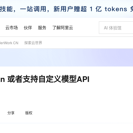
云市场
伙伴
服务
了解阿里云
derWork CN
探索云世界
AI 特惠
数据与 API
成为产品伙伴
企业增值服务
最佳实践
价格计算器
AI 场景体
基础软件
产品伙伴合
阿里云认证
市场活动
配置报价
大模型
自助选配和估算价格
新方式
睿译宝，AI翻译排版一步到位
智启 AI 普惠权益
产品生态集成认证中心
企业支持计划
云上春晚
域名与网站
千问官方 MaaS 平台，为开发者和 Agent 而生，新用户赠送 1 亿 + tokens 额度
Qwen Aud
AI Coding
阿里云Maa
2026 阿里云
云服务器 E
为企业打
数据集
Windows
大模型认证
模型
NEW
NEW
交付可用成果
值低价云产品抢先购
上传文档即自动完成翻译和格式还原
至高享 1亿+免费 tokens，加速 Al 应用落地
提供智能易用的域名与建站服务
智能编程，一键
安全可靠、
产品生态伙伴
专家技术服务
云上奥运之旅
弹性计算合作
阿里云中企出
手机三要素
宝塔 Linux
全部认证
an 或者支持自定义模型API
价格优势
有专属领域专家
GLM-5.2：长任务时代开源旗舰模型
阿里云 OPC 创新助力计划
千问大模型
即刻拥有 DeepS
AI 电商营销
对象存储 O
大模型
产品生态伙伴工作台
企业增值服务台
云栖战略参考
云存储合作计
云栖大会
身份实名认证
CentOS
训练营
推动算力普惠，释放技术红利
最高返9万
多领域专家智能体,一键组建 AI 虚拟交付团队
快速构建应用程序和网站，即刻迈出上云第一步
至高百万元 Token 补贴，加速一人公司成长
多元化、高性能、安全可靠的大模型服务
真正可用的 1M 上下文,一次完成代码全链路开发
轻松解锁专属 Dee
从图文生成到
云上的中国
数据库合作计
活动全景
短信
Docker
图片和
站式影视创作平台
Hermes Agent，打造自进化智能体
Token Plan 模型订阅计划
数字证书管理服务（原SSL证书）
5 分钟轻松部署
AI 广告创作
无影云电脑
企业成长
NEW
信息公告
看见新力量
云网络合作计
OCR 文字识别
JAVA
证享300元代金券
可视化编排打通从文字构思到成片全链路闭环
全托管，含MySQL、PostgreSQL、SQL Server、MariaDB多引擎
自主进化，持久记忆，越用越聪明
Qwen3.8-Max 首发尝鲜，限时加量 10 倍，夜间低至2折
实现全站HTTPS，呈现可信的WEB访问
图文、视频一
随时随地安
魔搭 Mode
Kimi-K3
HappyHors
分享
版权
NEW
loud
服务实践
官网公告
金融模力时刻
Salesforce O
版
发票查验
全能环境
Claude Code + GStack 打造工程团队
千问办公，限时限量积分加倍
Qoder
低代码高效构
AI 建站
短信服务
型
NEW
作计划
Kimi 最新旗舰模型，长程编程与推理利器
让文字生成流
计划
创新中心
魔搭 ModelSc
健康状态
理服务
让AI从“聊天伙伴”进化为能干活的“数字员工”
安装技能 GStack，拥有专属 AI 工程团队
你的AI工作搭子，覆盖日常办公高频场景
面向真实软件的智能体编程平台
0 代码专业建
客户案例
天气预报查询
操作系统
态合作计划