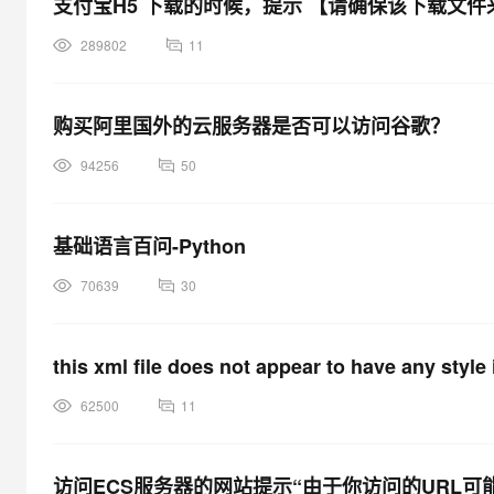
支付宝H5 下载的时候，提示 【请确保该下载文
大模型解决方案
迁移与运维管理
289802
11
快速部署 Dify，高效搭建 
专有云
购买阿里国外的云服务器是否可以访问谷歌？
10 分钟在聊天系统中增加
94256
50
基础语言百问-Python
70639
30
this xml file does not appear to have any style 
62500
11
访问ECS服务器的网站提示“由于你访问的URL