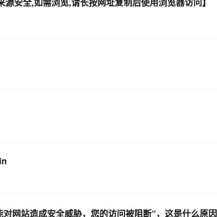
件来源安全,如需浏览,请长按网址复制后使用浏览器访问】
AI 应用
10分钟微调：让0.6B模型媲美235B模
多模态数据信
型
依托云原生高可用架构,实现Dify私有化部署
用1%尺寸在特定领域达到大模型90%以上效果
一个 AI 助手
超强辅助，Bol
即刻拥有 DeepSeek-R1 满血版
在企业官网、通讯软件中为客户提供 AI 客服
多种方案随心选，轻松解锁专属 DeepSeek
in
可能对网站造成安全威胁，您的访问被阻断”，这是什么原