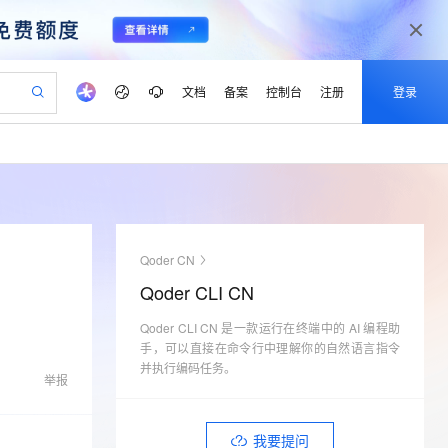
文档
备案
控制台
注册
登录
验
作计划
器
AI 活动
专业服务
服务伙伴合作计划
开发者社区
加入我们
产品动态
服务平台百炼
阿里云 OPC 创新助力计划
一站式生成采购清单，支持单品或批量购买
io：打造专属 AI 语音助手
S产品伙伴计划（繁花）
峰会
CS
造的大模型服务与应用开发平台
一句话生成原生可编辑精美 PPT 文稿
AI 生产力先锋
Al MaaS 服务伙伴赋能合作
域名
博文
Careers
至高可申请百万元
Qwen3.8-Max 模型上线
开启高性价比 AI 编程新体验
弹性可伸缩的云计算服务
Qwen-Audio-3.0-Realtime 端到端实时语音角色扮演
输入一句话想法, 轻松生成专业的 PPT
先锋实践拓展 AI 生产力的边界
Token 补贴，五大权
计划
海大会
伙伴信用分合作计划
商标
问答
社会招聘
Qoder CN
益加速 OPC 成功
eek-V4-Pro
SS
一键部署幻兽帕鲁游戏服务器
飞天发布时刻
HOT
Open Search 向量检索版支
划
备案
电子书
校园招聘
Qoder CLI CN
pSeek-V4-Pro
视频创作，一键激活电商全链路生产力
稳定、安全、高性价比、高性能的云存储服务
一键购买专属联机服务器，轻松开启游戏
所见，即是所愿
持视频检索 Pipeline 功能
更多支持
划
公司注册
镜像站
视频生成
语音识别与合成
Qoder CLI CN 是一款运行在终端中的 AI 编程助
专属 QwenPaw
漫剧工坊：一站式动画创作平台
AI 实训营
HOT
应用身份服务 (IDaaS)
合作伙伴培训与认证
手，可以直接在命令行中理解你的自然语言指令
划
上云迁移
站生成，高效打造优质广告素材
全接入的云上超级电脑
从聊天伙伴进化为能主动干活的本地数字员工
快速生产连贯的高质量长漫剧
从基础到进阶，Agent 创客手把手教你
OpenClaw 管理能力上线
并执行编码任务。
lScope
我要反馈
e-1.1-T2V
Qwen3-TTS-Flash
举报
查询合作伙伴
n Alibaba Cloud ISV 合作
代维服务
建企业门户网站
10 分钟搭建微信、支付宝小程序
MaxCompute MaxFrame 提
畅细腻的高质量视频
离线语音合成大模型，多语言方言自适应，低延迟高稳定
创新加速
ope
登录合作伙伴管理后台
我要建议
站，无忧落地极速上线
以可视化方式快速构建移动和 PC 门户网站
国内短信简单易用，安全可靠，秒级触达，全球覆盖200+国家和地区。
高效部署网站，快速应用到小程序
供自动弹性内存功能
我要提问