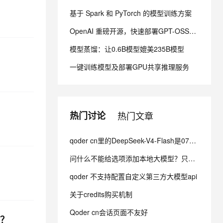
基于 Spark 和 PyTorch 的模型训练方案
息提取
与 AI 智能体进行实时音视频通话
OpenAI 重磅开源，快速部署GPT-OSS模型
从文本、图片、视频中提取结构化的属性信息
构建支持视频理解的 AI 音视频实时通话应用
模型蒸馏：让0.6B模型媲美235B模型
t.diy 一步搞定创意建站
构建大模型应用的安全防护体系
一键训练模型及部署GPU共享推理服务
通过自然语言交互简化开发流程,全栈开发支持
通过阿里云安全产品对 AI 应用进行安全防护
热门讨论
热门文章
qoder cn里的DeepSeek-V4-Flash是0731发布的正式版吗?
问什么不能给选项添加本地大模型？只有这几个云模型提供商，其他家都可以。你这样闭关锁国是没用的知道么？
qoder 不支持配置自定义第三方大模型api
关于credits购买机制
Qoder cn会话页面不友好
因？