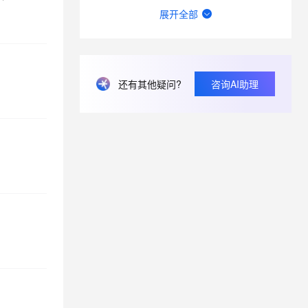
希望qoder cn推出年付功能，月付走报销太麻烦了。
展开全部
建议Qoder CN开放上下文窗口（1M）与思考强度调节，同步国际版能力
Qoder CN积分单独购买更贵的问题
还有其他疑问?
咨询AI助理
你们能不能简化点购买什么的，一会qoder官网，一会进阿里云。 想续费，点了一会来回跳。。。。
计划多久支持自定义的AI中转站接入？以及将用户的其他AI平台的API密钥传递到你们后台验证是否合规？