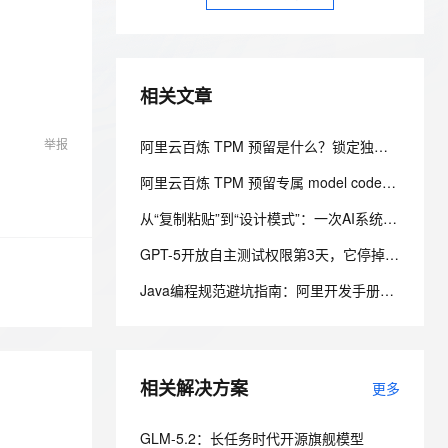
安全
我要投诉
e-1.1-I2V
Cosyvoice-V3-Flash
PolarDB
上云场景组合购
Milvus 弹性伸缩功能新增节
伴
漫剧创作，剧本、分镜、视频高效生成
100%兼容MySQL、PostgreSQL，兼容Oracle，支持集中和分布式
覆盖90%+业务场景，专享组合折扣价
点支持范围
畅自然，细节丰富
高表现力语音合成大模型，语音克隆听感自然
VPN
ernetes 版 ACK
云聚AI 严选权益
AI 原生数据库服务发布
SSL 证书
2V
Fun-ASR
相关文章
，一键激活高效办公新体验
理容器应用的 K8s 服务
精选AI产品，从模型到应用全链提效
Agent 数据网关
文戏情感细腻自然，动作戏激烈拳拳到肉，实现更强表演能力
支持中英文自由切换，具备更强的噪声鲁棒性
堡垒机
AI 用量加速计划
云原生数据库 PolarDB
举报
阿里云百炼 TPM 预留是什么？锁定独享模型吞吐，解决高峰期限流问题
防火墙
、识别商机，让客服更高效、服务更出色。
新老同享，达量后返
Agentic Database 发布
阿里云百炼 TPM 预留专属 model code 怎么使用？溢出策略怎么选？
主机安全
应用
从“复制粘贴”到“设计模式”：​一次AI系统LLM调用层的重构实践
千问办公
NEW
AI 应用及服务市场
GPT-5开放自主测试权限第3天，它停掉了所有自动化任务，说“这些用例毫无意义”
的智能体编程平台
一站式AI生产力平台
AI 应用
Java编程规范避坑指南：阿里开发手册15条强制规约实战解析
伶鹊
企业级人与Agent协作平台，接入和调度多个数字员工
智能客服平台，对话机器人、对话分析、智能外呼
大模型
大模型服务平台百炼 - 全妙
自然语言处理
应用创作平台
多模态内容创作工具，已接入 DeepSeek
相关解决方案
更多
数据标注
机器学习
GLM-5.2：长任务时代开源旗舰模型