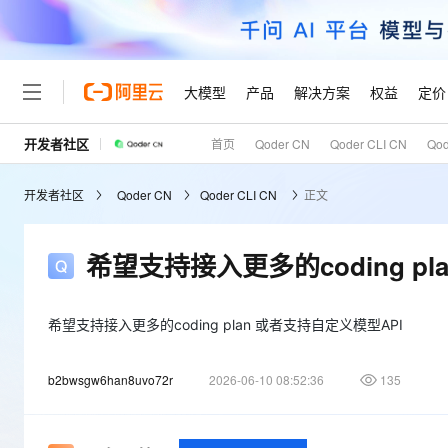
大模型
产品
解决方案
权益
定价
开发者社区
首页
Qoder CN
Qoder CLI CN
Qo
大模型
产品
解决方案
权益
定价
云市场
伙伴
服务
了解阿里云
精选产品
精选解决方案
普惠上云
产品定价
精选商城
成为销售伙伴
售前咨询
为什么选择阿里云
千问AI平台
开发者社区
Qoder CN
Qoder CLI CN
正文
了解云产品的定价详情
大模型服务平台百炼
千问办公，解锁你的工作
普惠上云 官方力荐
分销伙伴
在线服务
网站建设
什么是云计算
大
大模型服务与应用平台
企业级Agent产品，直接
云服务器38元/年起，超
咨询伙伴
多端小程序
技术领先
希望支持接入更多的coding pl
云上成本管理
售后服务
轻量应用服务器
Agency Agents：拥
官方推荐返现计划
大模型
精选产品
精选解决方案
Salesforce 国际版订阅
稳定可靠
管理和优化成本
推荐新用户得奖励，单订单
销售伙伴合作计划
自助服务
友盟天域
安全合规
人工智能与机器学习
AI
希望支持接入更多的coding plan 或者支持自定义模型API
文本生成
云数据库 RDS
HappyHorse 打造一
云工开物
无影生态合作计划
在线服务
观测云
分析师报告
高校专属算力普惠，学生认
计算
互联网应用开发
Qwen3.8-Max
b2bwsgw6han8uvo72r
2026-06-10 08:52:36
135
HOT
Salesforce On Alibaba C
工单服务
Tuya 物联网平台阿里云
研究报告与白皮书
人工智能平台 PAI
快速拥有专属 OpenClaw
大模
Consulting Partner 合
大数据
容器
智能体时代全能旗舰模型
免费试用
短信专区
一站式AI开发、训练和推
蓝凌 OA
AI 大模型销售与服务生
现代化应用