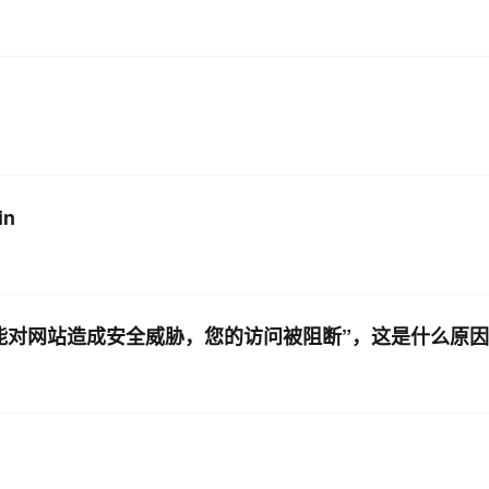
AI 应用
10分钟微调：让0.6B模型媲美235B模
多模态数据信
型
依托云原生高可用架构,实现Dify私有化部署
用1%尺寸在特定领域达到大模型90%以上效果
一个 AI 助手
超强辅助，Bol
即刻拥有 DeepSeek-R1 满血版
在企业官网、通讯软件中为客户提供 AI 客服
多种方案随心选，轻松解锁专属 DeepSeek
in
可能对网站造成安全威胁，您的访问被阻断”，这是什么原