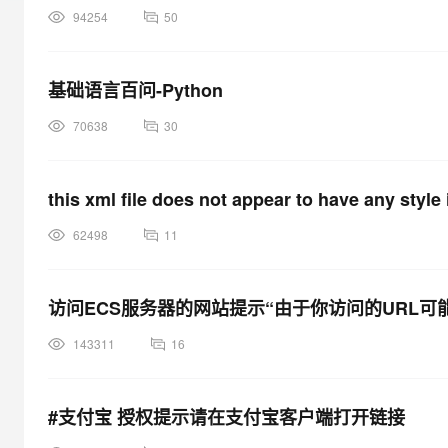
大模型解决方案
94254
50
迁移与运维管理
快速部署 Dify，高效搭建 
专有云
基础语言百问-Python
10 分钟在聊天系统中增加
70638
30
this xml file does not appear to have any style 
62498
11
访问ECS服务器的网站提示“由于你访问的URL
143311
16
#支付宝 授权提示请在支付宝客户端打开链接