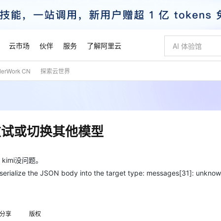
云市场
伙伴
服务
了解阿里云
derWork CN
探索云世界
AI 特惠
数据与 API
成为产品伙伴
企业增值服务
最佳实践
价格计算器
AI 场景体
基础软件
产品伙伴合
阿里云认证
市场活动
配置报价
大模型
自助选配和估算价格
新方式
睿译宝，AI翻译排版一步到位
智启 AI 普惠权益
产品生态集成认证中心
企业支持计划
云上春晚
域名与网站
千问官方 MaaS 平台，为开发者和 Agent 而生，新用户赠送 1 亿 + tokens 额度
Qwen Aud
AI Coding
阿里云Maa
2026 阿里云
云服务器 E
为企业打
数据集
Windows
大模型认证
模型
NEW
NEW
交付可用成果
值低价云产品抢先购
上传文档即自动完成翻译和格式还原
至高享 1亿+免费 tokens，加速 Al 应用落地
提供智能易用的域名与建站服务
智能编程，一键
安全可靠、
产品生态伙伴
专家技术服务
云上奥运之旅
弹性计算合作
阿里云中企出
手机三要素
宝塔 Linux
全部认证
重试或切换其他模型
价格优势
有专属领域专家
GLM-5.2：长任务时代开源旗舰模型
阿里云 OPC 创新助力计划
千问大模型
即刻拥有 DeepS
AI 电商营销
对象存储 O
大模型
产品生态伙伴工作台
企业增值服务台
云栖战略参考
云存储合作计
云栖大会
身份实名认证
CentOS
训练营
推动算力普惠，释放技术红利
最高返9万
多领域专家智能体,一键组建 AI 虚拟交付团队
快速构建应用程序和网站，即刻迈出上云第一步
至高百万元 Token 补贴，加速一人公司成长
多元化、高性能、安全可靠的大模型服务
真正可用的 1M 上下文,一次完成代码全链路开发
轻松解锁专属 Dee
从图文生成到
云上的中国
数据库合作计
活动全景
短信
Docker
kimi没问题。
图片和
站式影视创作平台
Hermes Agent，打造自进化智能体
Token Plan 模型订阅计划
数字证书管理服务（原SSL证书）
5 分钟轻松部署
AI 广告创作
无影云电脑
企业成长
NEW
信息公告
 JSON body into the target type: messages[31]: unknown 
看见新力量
云网络合作计
OCR 文字识别
JAVA
证享300元代金券
可视化编排打通从文字构思到成片全链路闭环
全托管，含MySQL、PostgreSQL、SQL Server、MariaDB多引擎
自主进化，持久记忆，越用越聪明
Qwen3.8-Max 首发尝鲜，限时加量 10 倍，夜间低至2折
实现全站HTTPS，呈现可信的WEB访问
图文、视频一
随时随地安
魔搭 Mode
Kimi-K3
HappyHors
NEW
loud
服务实践
官网公告
金融模力时刻
Salesforce O
版
发票查验
全能环境
Claude Code + GStack 打造工程团队
千问办公，限时限量积分加倍
Qoder
低代码高效构
AI 建站
短信服务
型
NEW
作计划
Kimi 最新旗舰模型，长程编程与推理利器
让文字生成流
计划
创新中心
魔搭 ModelSc
健康状态
理服务
让AI从“聊天伙伴”进化为能干活的“数字员工”
安装技能 GStack，拥有专属 AI 工程团队
你的AI工作搭子，覆盖日常办公高频场景
面向真实软件的智能体编程平台
0 代码专业建
客户案例
天气预报查询
操作系统
分享
版权
态合作计划