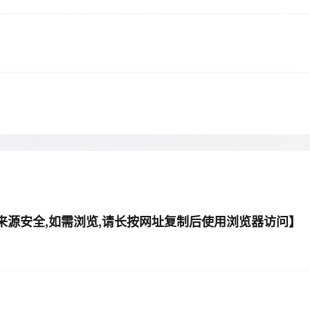
Deepseek-v4-pro
HappyHors
同享
万小智 AI 建站低至 15元/月
Qoder CN
AI 短剧/漫剧
云原生数据库 
快递物流查询
WordPress
成为服务伙
高校合作
点，立即开启云上创新
覆盖公网/内网、递归/权威、移动APP等全场景解析服务
送.CN域名，送备案服务码
基于千问大模型等，支持代码智能生成、研发智能问答
AI助力短剧
态智能体模型
旗舰 MoE 大模型，百万上下文与顶尖推理能力
图生视频，流
Ubuntu
服务生态伙伴
云工开物
企业应用
Works
Night Plan 支持 Qwen 3.8-Max
云原生大数据计算服务 MaxCompute
AI 办公
容器服务 Kub
NEW
GLM-5.2
Wan2.7-T
Red Hat
30+ 款产品免费体验
Data Agent 驱动的一站式 Data+AI 开发治理平台
夜间 5 折，Qwen/Meoo/TokenPlan 客户专享
面向分析的企业级SaaS模式云数据仓库
AI智能应用
提供一站式管
科研合作
视觉 Coding、空间感知、多模态思考等全面升级
1M上下文，专为长程任务能力而生
ERP
堂（旗舰版）
SUSE
智能客服
CRM
防护产品
2个月
自动承接线索
建站小程序
OA 办公系统
AI 应用构建
大模型原生
力提升
财税管理
模板建站
Qoder
大模型服务平台百炼-应用模版
HOT
NEW
面向真实软件
个人版上线、团队版降价；千问3.8-Max首发发尝鲜
丰富多元化的应用模版和解决方案
400电话
定制建站
万有无界
大模型服务平台百炼-智能体
方案
广告营销
模板小程序
件来源安全,如需浏览,请长按网址复制后使用浏览器访问】
的模型效果
灵活可视化地构建企业级 Agent
定制小程序
秒悟
人工智能平台 PAI
APP 开发
云端极速 AI 
新一代 AI 视频生成模型，深度适配广告营销等场景
AI Native 的算法工程平台，一站式完成建模、训练、推理服务部署
建站系统