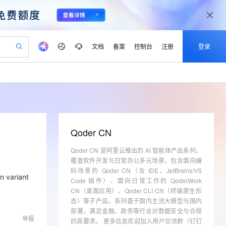
文档
备案
控制台
注册
登录
验
作计划
器
AI 活动
专业服务
服务伙伴合作计划
开发者社区
加入我们
产品动态
服务平台百炼
阿里云 OPC 创新助力计划
一站式生成采购清单，支持单品或批量购买
io：打造专属 AI 语音助手
S产品伙伴计划（繁花）
峰会
CS
造的大模型服务与应用开发平台
一句话生成原生可编辑精美 PPT 文稿
AI 生产力先锋
Al MaaS 服务伙伴赋能合作
域名
博文
Careers
至高可申请百万元
Qwen3.8-Max 模型上线
开启高性价比 AI 编程新体验
弹性可伸缩的云计算服务
Qwen-Audio-3.0-Realtime 端到端实时语音角色扮演
输入一句话想法, 轻松生成专业的 PPT
先锋实践拓展 AI 生产力的边界
Token 补贴，五大权
计划
海大会
伙伴信用分合作计划
商标
问答
社会招聘
Qoder CN
益加速 OPC 成功
eek-V4-Pro
SS
一键部署幻兽帕鲁游戏服务器
飞天发布时刻
HOT
Open Search 向量检索版支
划
备案
电子书
校园招聘
pSeek-V4-Pro
视频创作，一键激活电商全链路生产力
Qoder CN 是阿里云推出的 AI 智能体产品系列，
稳定、安全、高性价比、高性能的云存储服务
一键购买专属联机服务器，轻松开启游戏
所见，即是所愿
持视频检索 Pipeline 功能
更多支持
覆盖软件开发与日常办公多元场景，包含面向编
划
公司注册
镜像站
视频生成
语音识别与合成
专属 QwenPaw
漫剧工坊：一站式动画创作平台
AI 实训营
码场景的 Qoder CN（含 IDE、JetBrains/VS
HOT
应用身份服务 (IDaaS)
合作伙伴培训与认证
variant
划
Code 插件）、面向日常工作的 QoderWork
上云迁移
站生成，高效打造优质广告素材
全接入的云上超级电脑
从聊天伙伴进化为能主动干活的本地数字员工
快速生产连贯的高质量长漫剧
从基础到进阶，Agent 创客手把手教你
OpenClaw 管理能力上线
lScope
我要反馈
CN（桌面应用）、Qoder CLI CN（终端原生形
e-1.1-T2V
Qwen3-TTS-Flash
查询合作伙伴
n Alibaba Cloud ISV 合作
代维服务
态）等子产品。系列基于国内主流大模型与国内
建企业门户网站
10 分钟搭建微信、支付宝小程序
MaxCompute MaxFrame 提
畅细腻的高质量视频
离线语音合成大模型，多语言方言自适应，低延迟高稳定
创新加速
部署，满足金融、政务等行业对数据安全与合规
ope
登录合作伙伴管理后台
我要建议
站，无忧落地极速上线
以可视化方式快速构建移动和 PC 门户网站
国内短信简单易用，安全可靠，秒级触达，全球覆盖200+国家和地区。
高效部署网站，快速应用到小程序
供自动弹性内存功能
举报
的高要求。 更多信息欢迎加入用户交流群（钉钉