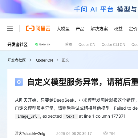
大模型
产品
解决方案
权益
定价
开发者社区
首页
Qoder CN
Qoder CLI CN
Qo
大模型
产品
解决方案
权益
定价
云市场
伙伴
服务
了解阿里云
精选产品
精选解决方案
普惠上云
产品定价
精选商城
成为销售伙伴
售前咨询
为什么选择阿里云
千问AI平台
开发者社区
Qoder CN
正文
了解云产品的定价详情
大模型服务平台百炼
千问办公，解锁你的工作
普惠上云 官方力荐
分销伙伴
在线服务
网站建设
什么是云计算
大
大模型服务与应用平台
企业级Agent产品，直接
云服务器38元/年起，超
咨询伙伴
多端小程序
技术领先
自定义模型服务异常，请稍后
云上成本管理
售后服务
轻量应用服务器
Agency Agents：拥
官方推荐返现计划
大模型
精选产品
精选解决方案
Salesforce 国际版订阅
稳定可靠
管理和优化成本
推荐新用户得奖励，单订单
销售伙伴合作计划
自助服务
友盟天域
安全合规
人工智能与机器学习
AI
从昨天开始，只要给DeepSeek、小米模型发图片就报这个错误，
文本生成
云数据库 RDS
HappyHorse 打造一
云工开物
无影生态合作计划
在线服务
自定义模型服务异常，请稍后重试或切换其他模型。Failed to deserialize the
观测云
分析师报告
高校专属算力普惠，学生认
计算
互联网应用开发
, expected
at line 1 column 177371
Qwen3.8-Max
image_url
text
HOT
Salesforce On Alibaba C
工单服务
Tuya 物联网平台阿里云
研究报告与白皮书
人工智能平台 PAI
快速拥有专属 OpenClaw
大模
Consulting Partner 合
大数据
容器
智能体时代全能旗舰模型
免费试用
短信专区
一站式AI开发、训练和推
蓝凌 OA
游客7qlsrsklw2ntg
2026-06-08 20:39:17
796
AI 大模型销售与服务生
现代化应用