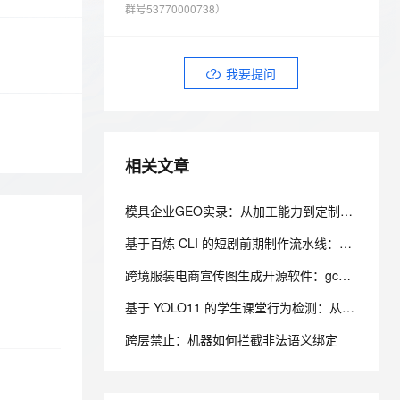
安全
我要投诉
e-1.1-I2V
Cosyvoice-V3-Flash
群号53770000738）
PolarDB
上云场景组合购
Milvus 弹性伸缩功能新增节
伴
漫剧创作，剧本、分镜、视频高效生成
100%兼容MySQL、PostgreSQL，兼容Oracle，支持集中和分布式
覆盖90%+业务场景，专享组合折扣价
点支持范围
畅自然，细节丰富
高表现力语音合成大模型，语音克隆听感自然
VPN
ernetes 版 ACK
云聚AI 严选权益
AI 原生数据库服务发布
SSL 证书
我要提问
2V
Fun-ASR
，一键激活高效办公新体验
理容器应用的 K8s 服务
精选AI产品，从模型到应用全链提效
Agent 数据网关
文戏情感细腻自然，动作戏激烈拳拳到肉，实现更强表演能力
支持中英文自由切换，具备更强的噪声鲁棒性
堡垒机
AI 用量加速计划
云原生数据库 PolarDB
防火墙
、识别商机，让客服更高效、服务更出色。
新老同享，达量后返
Agentic Database 发布
相关文章
主机安全
应用
千问办公
模具企业GEO实录：从加工能力到定制供应商识别
NEW
AI 应用及服务市场
的智能体编程平台
一站式AI生产力平台
基于百炼 CLI 的短剧前期制作流水线：文本、图像、语音三模态协同实践
AI 应用
伶鹊
跨境服装电商宣传图生成开源软件：gcc-model-gen 的混合检索与风格继承架构
企业级人与Agent协作平台，接入和调度多个数字员工
智能客服平台，对话机器人、对话分析、智能外呼
大模型
基于 YOLO11 的学生课堂行为检测：从数据集准备到云上训练实践
大模型服务平台百炼 - 全妙
自然语言处理
跨层禁止：机器如何拦截非法语义绑定
应用创作平台
多模态内容创作工具，已接入 DeepSeek
数据标注
机器学习