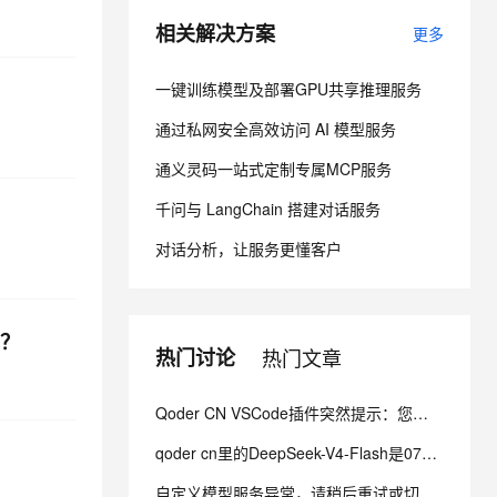
相关解决方案
更多
息提取
与 AI 智能体进行实时音视频通话
从文本、图片、视频中提取结构化的属性信息
构建支持视频理解的 AI 音视频实时通话应用
一键训练模型及部署GPU共享推理服务
通过私网安全高效访问 AI 模型服务
t.diy 一步搞定创意建站
构建大模型应用的安全防护体系
通过自然语言交互简化开发流程,全栈开发支持
通过阿里云安全产品对 AI 应用进行安全防护
通义灵码一站式定制专属MCP服务
千问与 LangChain 搭建对话服务
对话分析，让服务更懂客户
因？
热门讨论
热门文章
Qoder CN VSCode插件突然提示：您已达到配额使用上限，请升级订阅计划，以获得更多使用资源
qoder cn里的DeepSeek-V4-Flash是0731发布的正式版吗?
自定义模型服务异常，请稍后重试或切换其他模型