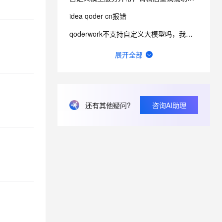
idea qoder cn报错
qoderwork不支持自定义大模型吗，我问了，他推荐我用字节的，我到底要不要用那边的呢
为什么我已经在qoder cn的个人设置中提前关闭了订阅，但仍自动续费
展开全部
问什么不能给选项添加本地大模型？只有这几个云模型提供商，其他家都可以。你这样闭关锁国是没用的知道么？
qoder 不支持配置自定义第三方大模型api
关于credits购买机制
还有其他疑问?
咨询AI助理
qoder cn 最新版更新后，重新登录只能通过阿里云登录，账号关联错乱