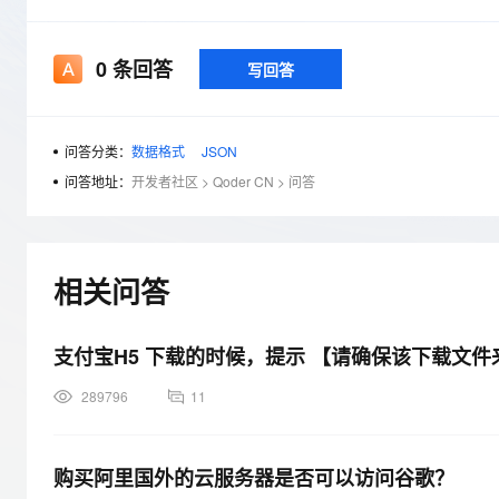
存储
天池大赛
Qwen3.7-Plus
云解析DNS
解决方案免费试用 新老
电子合同
最高领取价值200元试用
能看、能想、能动手的多模
安全
网络与CDN
AI 算法大赛
畅捷通
0
条回答
写回答
大数据开发治理平台 Data
AI 产品 免费试用
网络
安全
云开发大赛
Qwen3-VL-Plus
Tableau 订阅
1亿+ 大模型 tokens 和 
可观测
入门学习赛
中间件
AI空中课堂在线直播课
问答分类：
数据格式
JSON
云防火墙
140+云产品 免费试用
上云与迁云
云原生的云上边界网络安全
产品新客免费试用，最长1
数据库
问答地址：
开发者社区
>
Qoder CN
>
问答
生态解决方案
大模型服务
企业出海
大模型ACA认证体验
大数据计算
助力企业全员 AI 认知与能
行业生态解决方案
千问AI平台-Token Plan
政企业务
媒体服务
相关问答
开发者生态解决方案
企业服务与云通信
千问AI平台-模型体验
AI 开发和 AI 应用解决
支付宝H5 下载的时候，提示 【请确保该下载文
在线体验全尺寸、多种模态
域名与网站
289796
11
Happy 系列大模型
终端用户计算
Serverless
购买阿里国外的云服务器是否可以访问谷歌？
开发工具