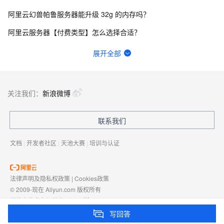
阿里云幻兽帕鲁服务器能升级 32g 的内存吗？
阿里云服务器【付费类型】怎么选择合适？
阿里云轻量应用服务器适合搭建哪些网站和应用？
展开全部
域名解析的IP换了后，ICP备案需要改IP地址么？
轻量应用服务器如何备份网站和数据库？
关注我们：
新浪微博
请问一下 域名备案时在“填写网站信息” 怎么设置绑定到计算函数中呢 不想设置ECS。
联系我们
轻量应用服务器带宽不够时如何升级配置？
文档
|
开发者社区
|
天池大赛
|
培训与认证
法律声明及隐私权政策
|
Cookies政策
© 2009-现在 Aliyun.com 版权所有
增值电信业务经营许可证：
浙B2-20080101
域名注册服务机构许可：
浙D3-20210002
写回答
浙公网安备 33010602009975号
浙B2-20080101-4