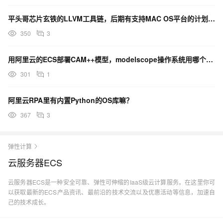
平头哥芯片玄铁的LLVM工具链，后期有支持MAC OS平台的计划吗？
350
3
用阿里云的ECS部署CAM++模型，modelscope操作系统用哪个镜像好？
301
1
阿里云RPA里有内置Python的OS库嘛？
367
3
弹性计算
云服务器ECS
云服务器ECS是一种安全可靠、弹性可伸缩的IaaS级云计算服务。在这里你可
以获取最新的ECS产品资讯、最前沿的技术交流以及优惠活动等信息，加速自
己的技术成长。