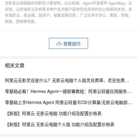
无影是云网端融合的新型计算架构，以云电脑、Agent开发套件 AgentBay、云
应用、云终端和云手机等多种产品为客户提供安全高效的办公和使用体验，具
有强安全、免运维、轻资产、易集成等优势，广泛应用于办公、教育、零售、
制造、营销等场景。
我要提问
相关文章
阿里云无影灵豆是什么？无影云电脑个人版灵豆费率、灵豆包费用价格及抵扣规则
零基础必看！Hermes Agent一键部署教程：阿里云轻量应用服务器/无影云电脑/ECS三种方法完整版
零基础上手Hermes Agent 阿里云轻量/ECS/计算巢/无影云电脑部署+Token Plan配置指南
【新版】阿里云 无影云电脑 功能介绍及配置价格表
【新版】阿里云 无影云电脑个人版 功能介绍及配置价格表