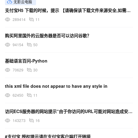
无影云电脑
支付宝H5 下载的时候，提示 【请确保该下载文件来源安全,如需浏览,请长按网址复制后使用浏览器访问】
289414
11
购买阿里国外的云服务器是否可以访问谷歌？
94154
50
基础语言百问-Python
70629
30
this xml file does not appear to have any style in
62450
11
访问ECS服务器的网站提示“由于你访问的URL可能对网站造成安全威胁，您的访问被阻断”，这是什么原因？
143273
16
#支付宝 授权提示请在支付宝客户端打开链接