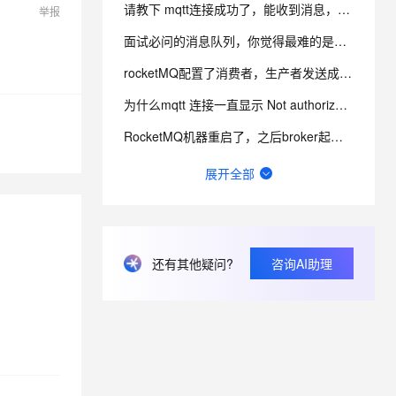
请教下 mqtt连接成功了，能收到消息， 后面又自动断开了连接， 是什么情况？
举报
面试必问的消息队列，你觉得最难的是什么？
息提取
与 AI 智能体进行实时音视频通话
从文本、图片、视频中提取结构化的属性信息
构建支持视频理解的 AI 音视频实时通话应用
rocketMQ配置了消费者，生产者发送成功了，但是无法消费
t.diy 一步搞定创意建站
构建大模型应用的安全防护体系
为什么mqtt 连接一直显示 Not authorized to connect ？用的官网示例。
通过自然语言交互简化开发流程,全栈开发支持
通过阿里云安全产品对 AI 应用进行安全防护
RocketMQ机器重启了，之后broker起不来了，现在这种要怎么解决了？
RocketMQ同一个消费组，订阅了不同topic，为啥会出现紊乱或者丢消息 ？
展开全部
RocketMQ发送成功的消息一部分不消费这个改怎么排查问题？
RocketMQ启动后的8080和8081端口是什么服务？
还有其他疑问?
咨询AI助理
MQTT消息单包最大64k,但是我们现在有超过64k的数据，有的都到90k了，是什么原因呢?
RocketMQ参数已经打开了,还是无法自动创建topic,这是日志信息,要怎么解决？