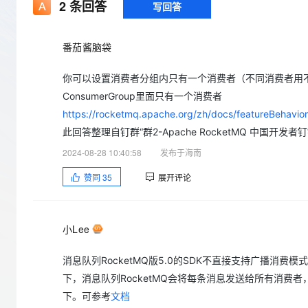
存储
天池大赛
2
条回答
写回答
Qwen3.7-Plus
云解析DNS
解决方案免费试用 新老
电子合同
最高领取价值200元试用
能看、能想、能动手的多模
安全
网络与CDN
AI 算法大赛
畅捷通
番茄酱脑袋
大数据开发治理平台 Data
AI 产品 免费试用
网络
安全
云开发大赛
Qwen3-VL-Plus
Tableau 订阅
1亿+ 大模型 tokens 和 
你可以设置消费者分组内只有一个消费者（不同消费者用不同
可观测
入门学习赛
中间件
AI空中课堂在线直播课
云防火墙
140+云产品 免费试用
ConsumerGroup里面只有一个消费者
上云与迁云
云原生的云上边界网络安全
产品新客免费试用，最长1
数据库
https://rocketmq.apache.org/zh/docs/featureBehavio
生态解决方案
大模型服务
此回答整理自钉群“群2-Apache RocketMQ 中国开发者
企业出海
大模型ACA认证体验
大数据计算
2024-08-28 10:40:58
发布于海南
助力企业全员 AI 认知与能
行业生态解决方案
千问AI平台-Token Plan
政企业务
媒体服务
赞同
35
展开评论
开发者生态解决方案
企业服务与云通信
千问AI平台-模型体验
AI 开发和 AI 应用解决
在线体验全尺寸、多种模态
域名与网站
小Lee
Happy 系列大模型
终端用户计算
消息队列RocketMQ版5.0的SDK不直接支持广播消费模式
下，消息队列RocketMQ会将每条消息发送给所有消费者
Serverless
下。可参考
文档
开发工具