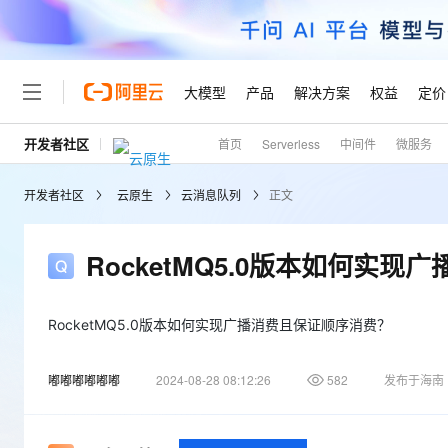
大模型
产品
解决方案
权益
定价
开发者社区
首页
Serverless
中间件
微服务
大模型
产品
解决方案
权益
定价
云市场
伙伴
服务
了解阿里云
精选产品
精选解决方案
普惠上云
产品定价
精选商城
成为销售伙伴
售前咨询
为什么选择阿里云
千问AI平台
开发者社区
云原生
云消息队列
正文
了解云产品的定价详情
大模型服务平台百炼
睿译宝，AI翻译排版一
普惠上云 官方力荐
分销伙伴
在线服务
网站建设
什么是云计算
大
大模型服务与应用平台
上传文档即自动完成翻译和
云服务器38元/年起，超
咨询伙伴
多端小程序
技术领先
RocketMQ5.0版本如何实
云上成本管理
售后服务
轻量应用服务器
GLM-5.2：长任务时代
官方推荐返现计划
大模型
精选产品
精选解决方案
Salesforce 国际版订阅
稳定可靠
管理和优化成本
推荐新用户得奖励，单订单
销售伙伴合作计划
自助服务
友盟天域
安全合规
人工智能与机器学习
AI
RocketMQ5.0版本如何实现广播消费且保证顺序消费？
文本生成
云数据库 RDS
Hermes Agent，打造
云工开物
无影生态合作计划
在线服务
观测云
分析师报告
自主进化，持久记忆，越用
高校专属算力普惠，学生认
计算
互联网应用开发
Qwen3.8-Max
嘟嘟嘟嘟嘟嘟
2024-08-28 08:12:26
582
发布于海南
HOT
Salesforce On Alibaba C
工单服务
Tuya 物联网平台阿里云
研究报告与白皮书
人工智能平台 PAI
快速拥有专属 OpenClaw
大模
Consulting Partner 合
大数据
容器
智能体时代全能旗舰模型
免费试用
短信专区
一站式AI开发、训练和推
蓝凌 OA
AI 大模型销售与服务生
现代化应用