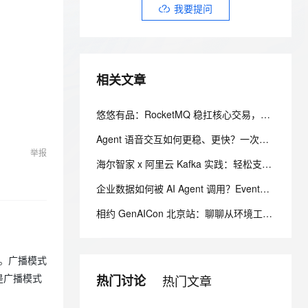
安全
我要投诉
e-1.1-I2V
Cosyvoice-V3-Flash
我要提问
PolarDB
上云场景组合购
伴
Qoder CN V1.7.0 发布
漫剧创作，剧本、分镜、视频高效生成
100%兼容MySQL、PostgreSQL，兼容Oracle，支持集中和分布式
覆盖90%+业务场景，专享组合折扣价
畅自然，细节丰富
高表现力语音合成大模型，语音克隆听感自然
VPN
ernetes 版 ACK
云聚AI 严选权益
云安全中心 AI BAS 智能自动
SSL 证书
2V
Fun-ASR
，一键激活高效办公新体验
理容器应用的 K8s 服务
精选AI产品，从模型到应用全链提效
化模拟渗透攻击产品发布
相关文章
文戏情感细腻自然，动作戏激烈拳拳到肉，实现更强表演能力
支持中英文自由切换，具备更强的噪声鲁棒性
堡垒机
AI 用量加速计划
DataWorks ChatBI 会话支持
防火墙
、识别商机，让客服更高效、服务更出色。
新老同享，达量后返
上传临时文件分析
悠悠有品：RocketMQ 稳扛核心交易，Kafka 驱动海量数据，支撑高并发游戏饰品交易平台
主机安全
应用
Agent 语音交互如何更稳、更快？一次高并发消息链路优化实践
举报
千问办公
NEW
海尔智家 x 阿里云 Kafka 实践：轻松支撑百亿级消息，稳定性与效率双提升
AI 应用及服务市场
的智能体编程平台
一站式AI生产力平台
企业数据如何被 AI Agent 调用？EventHouse 打造 AI-Ready 数据底座
AI 应用
伶鹊
相约 GenAICon 北京站：聊聊从环境工程出发，如何“简化”多源实时上下文？
企业级人与Agent协作平台，接入和调度多个数字员工
智能客服平台，对话机器人、对话分析、智能外呼
大模型
大模型服务平台百炼 - 全妙
自然语言处理
K。广播模式
应用创作平台
多模态内容创作工具，已接入 DeepSeek
数据标注
热门讨论
热门文章
是广播模式
机器学习