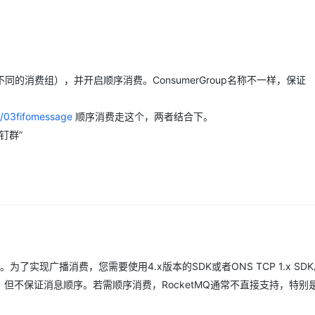
Deepseek-v4-pro
HappyHors
同享
万小智 AI 建站低至 15元/月
Qoder CN
AI 短剧/漫剧
云原生数据库 
快递物流查询
WordPress
成为服务伙
高校合作
点，立即开启云上创新
覆盖公网/内网、递归/权威、移动APP等全场景解析服务
送.CN域名，送备案服务码
基于千问大模型等，支持代码智能生成、研发智能问答
AI助力短剧
态智能体模型
旗舰 MoE 大模型，百万上下文与顶尖推理能力
图生视频，流
Ubuntu
服务生态伙伴
云工开物
企业应用
Works
Night Plan 支持 Qwen 3.8-Max
云原生大数据计算服务 MaxCompute
AI 办公
容器服务 Kub
NEW
GLM-5.2
Wan2.7-T
Red Hat
30+ 款产品免费体验
Data Agent 驱动的一站式 Data+AI 开发治理平台
夜间 5 折，Qwen/Meoo/TokenPlan 客户专享
面向分析的企业级SaaS模式云数据仓库
AI智能应用
提供一站式管
科研合作
视觉 Coding、空间感知、多模态思考等全面升级
1M上下文，专为长程任务能力而生
的消费组），并开启顺序消费。ConsumerGroup名称不一样，保证
ERP
堂（旗舰版）
SUSE
智能客服
CRM
防护产品
2个月
自动承接线索
r/03fifomessage
顺序消费走这个，两者结合下。
建站小程序
OA 办公系统
AI 应用构建
大模型原生
钉钉群”
力提升
财税管理
模板建站
Qoder
大模型服务平台百炼-应用模版
HOT
NEW
面向真实软件
个人版上线、团队版降价；千问3.8-Max首发发尝鲜
丰富多元化的应用模版和解决方案
400电话
定制建站
万有无界
大模型服务平台百炼-智能体
方案
广告营销
模板小程序
的模型效果
灵活可视化地构建企业级 Agent
定制小程序
秒悟
人工智能平台 PAI
APP 开发
。为了实现广播消费，您需要使用4.x版本的SDK或者ONS TCP 1.x SD
云端极速 AI 
新一代 AI 视频生成模型，深度适配广告营销等场景
AI Native 的算法工程平台，一站式完成建模、训练、推理服务部署
，但不保证消息顺序。若需顺序消费，RocketMQ通常不直接支持，特别
建站系统