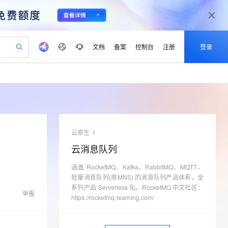
文档
备案
控制台
注册
登录
验
作计划
器
AI 活动
专业服务
服务伙伴合作计划
开发者社区
加入我们
产品动态
服务平台百炼
阿里云 OPC 创新助力计划
一站式生成采购清单，支持单品或批量购买
可编辑精美 PPT 文稿
S产品伙伴计划（繁花）
峰会
CS
造的大模型服务与应用开发平台
Agency Agents：拥有专属领域专家
AI 生产力先锋
Al MaaS 服务伙伴赋能合作
域名
博文
Careers
PolarDB Agentic Database
至高可申请百万元
 轻松生成专业的 PPT
开启高性价比 AI 编程新体验
弹性可伸缩的云计算服务
先锋实践拓展 AI 生产力的边界
发布
多领域专家智能体,一键组建 AI 虚拟交付团队
Token 补贴，五大权
计划
海大会
伙伴信用分合作计划
商标
问答
社会招聘
云原生
益加速 OPC 成功
帕鲁游戏服务器
SS
HappyHorse 打造一站式影视创作平台
飞天发布时刻
HOT
秒悟 Meoo CLI 支持一键部
划
备案
电子书
校园招聘
云消息队列
联机服务器，轻松开启游戏
视频创作，一键激活电商全链路生产力
稳定、安全、高性价比、高性能的云存储服务
所见，即是所愿
署项目至阿里云账号
可视化编排打通从文字构思到成片全链路闭环
更多支持
划
公司注册
镜像站
视频生成
语音识别与合成
涵盖 RocketMQ、Kafka、RabbitMQ、MQTT、
 智能体与工作流应用
漫剧工坊：一站式动画创作平台
AI 实训营
Flink OSS 支持
合作伙伴培训与认证
轻量消息队列(原MNS) 的消息队列产品体系，全
划
上云迁移
站生成，高效打造优质广告素材
全接入的云上超级电脑
通过阿里云百炼高效搭建AI应用,助力高效开发
快速生产连贯的高质量长漫剧
从基础到进阶，Agent 创客手把手教你
AssumeRole 角色自定义
系列产品 Serverless 化。RocketMQ 中文社区：
lScope
我要反馈
e-1.1-T2V
Qwen3-TTS-Flash
举报
查询合作伙伴
https://rocketmq-learning.com/
n Alibaba Cloud ISV 合作
代维服务
建企业门户网站
10 分钟搭建微信、支付宝小程序
百炼 Qwen3.7-Flash 系列模
畅细腻的高质量视频
离线语音合成大模型，多语言方言自适应，低延迟高稳定
创新加速
ope
登录合作伙伴管理后台
我要建议
站，无忧落地极速上线
以可视化方式快速构建移动和 PC 门户网站
国内短信简单易用，安全可靠，秒级触达，全球覆盖200+国家和地区。
高效部署网站，快速应用到小程序
型发布