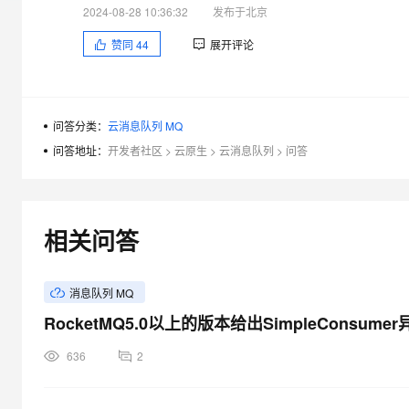
大模型解决方案
2024-08-28 10:36:32
发布于北京
迁移与运维管理
赞同
44
展开评论
快速部署 Dify，高效搭建 
专有云
10 分钟在聊天系统中增加
问答分类：
云消息队列 MQ
问答地址：
开发者社区
>
云原生
>
云消息队列
>
问答
相关问答
消息队列 MQ
RocketMQ5.0以上的版本给出SimpleConsum
636
2