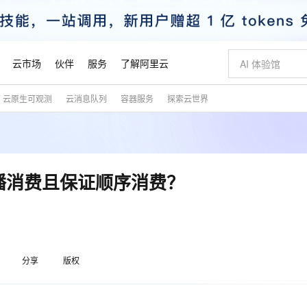
云市场
伙伴
服务
了解阿里云
云原生可观测
云消息队列
容器服务
探索云世界
AI 特惠
数据与 API
成为产品伙伴
企业增值服务
最佳实践
价格计算器
AI 场景体
基础软件
产品伙伴合
阿里云认证
市场活动
配置报价
大模型
自助选配和估算价格
步到位
智启 AI 普惠权益
产品生态集成认证中心
企业支持计划
云上春晚
域名与网站
Qwen Audio：打造专属 AI 语音助手
千问官方 MaaS 平台，为开发者和 Agent 而生，新用户赠送 1 亿 + tokens 额度
一句话生成原生
AI Coding
阿里云Maa
2026 阿里云
云服务器 E
为企业打
数据集
Windows
大模型认证
模型
NEW
NEW
格式还原
值低价云产品抢先购
至高享 1亿+免费 tokens，加速 Al 应用落地
提供智能易用的域名与建站服务
Qwen-Audio-3.0-Realtime 端到端实时语音角色扮演
输入一句话想法,
智能编程，一键
安全可靠、
产品生态伙伴
专家技术服务
云上奥运之旅
弹性计算合作
阿里云中企出
手机三要素
宝塔 Linux
全部认证
现广播消费且保证顺序消费？
价格优势
开源旗舰模型
即刻拥有 DeepSeek-V4-Pro
阿里云 OPC 创新助力计划
千问大模型
一键部署幻兽
AI 电商营销
对象存储 O
大模型
产品生态伙伴工作台
企业增值服务台
云栖战略参考
云存储合作计
云栖大会
身份实名认证
CentOS
训练营
推动算力普惠，释放技术红利
最高返9万
真正可用的 1M 上下文,一次完成代码全链路开发
快速构建应用程序和网站，即刻迈出上云第一步
轻松解锁专属 DeepSeek-V4-Pro
至高百万元 Token 补贴，加速一人公司成长
多元化、高性能、安全可靠的大模型服务
一键购买专属
从图文生成到
云上的中国
数据库合作计
活动全景
短信
Docker
图片和
自进化智能体
5 分钟轻松部署专属 QwenPaw
Token Plan 模型订阅计划
数字证书管理服务（原SSL证书）
高效搭建 AI
AI 广告创作
无影云电脑
企业成长
NEW
HOT
信息公告
看见新力量
云网络合作计
OCR 文字识别
JAVA
越聪明
证享300元代金券
全托管，含MySQL、PostgreSQL、SQL Server、MariaDB多引擎
Qwen3.8-Max 首发尝鲜，限时加量 10 倍，夜间低至2折
实现全站 HTTPS，呈现可信的 Web 访问
从聊天伙伴进化为能主动干活的本地数字员工
图文、视频一
随时随地安
魔搭 Mode
Kimi-K3
HappyHors
分享
版权
NEW
loud
服务实践
官网公告
金融模力时刻
Salesforce O
版
发票查验
全能环境
Claude Code + GStack 打造工程团队
千问办公，限时限量积分加倍
Qoder
低代码高效构
AI 建站
短信服务
型
NEW
作计划
Kimi 最新旗舰模型，长程编程与推理利器
让文字生成流
计划
创新中心
魔搭 ModelSc
健康状态
理服务
让AI从“聊天伙伴”进化为能干活的“数字员工”
安装技能 GStack，拥有专属 AI 工程团队
你的AI工作搭子，覆盖日常办公高频场景
面向真实软件的智能体编程平台
0 代码专业建
客户案例
天气预报查询
操作系统
态合作计划