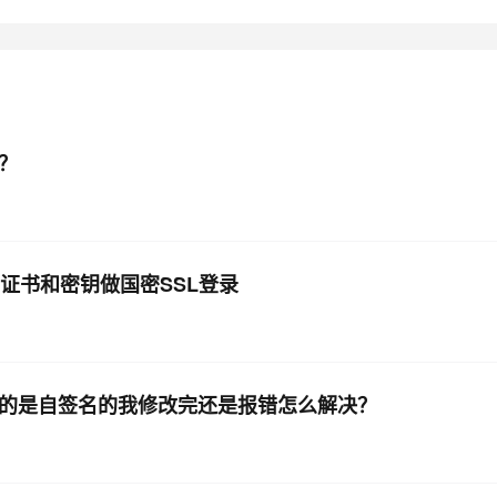
AI 应用
10分钟微调：让0.6B模型媲美235B模
多模态数据信
型
依托云原生高可用架构,实现Dify私有化部署
用1%尺寸在特定领域达到大模型90%以上效果
一个 AI 助手
超强辅助，Bol
即刻拥有 DeepSeek-R1 满血版
在企业官网、通讯软件中为客户提供 AI 客服
决？
多种方案随心选，轻松解锁专属 DeepSeek
KEY内的证书和密钥做国密SSL登录
目前使用的是自签名的我修改完还是报错怎么解决？