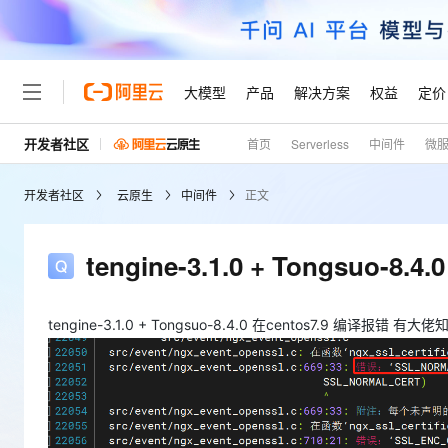
大模型
产品
解决方案
权益
定价
开发者社区
首页
Serverless
中间件
微
大模型
产品
解决方案
权益
定价
云市场
伙伴
服务
了解阿里云
精选产品
精选解决方案
普惠上云
产品定价
精选商城
成为销售伙伴
售前咨询
为什么选择阿里云
千问AI平台
开发者社区
云原生
中间件
正文
了解云产品的定价详情
大模型服务平台百炼
千问办公，解锁你的工作
普惠上云 官方力荐
分销伙伴
在线服务
网站建设
什么是云计算
大
大模型服务与应用平台
企业级Agent产品，直接
云服务器38元/年起，超
咨询伙伴
多端小程序
技术领先
tengine-3.1.0 + Tongsuo-8
云上成本管理
售后服务
轻量应用服务器
Agency Agents：拥
官方推荐返现计划
大模型
精选产品
精选解决方案
Salesforce 国际版订阅
稳定可靠
管理和优化成本
推荐新用户得奖励，单订单
销售伙伴合作计划
自助服务
友盟天域
安全合规
人工智能与机器学习
AI
tengine-3.1.0 + Tongsuo-8.4.0 在centos7.9 编译报错
文本生成
云数据库 RDS
HappyHorse 打造一
云工开物
无影生态合作计划
在线服务
观测云
分析师报告
高校专属算力普惠，学生认
计算
互联网应用开发
Qwen3.8-Max
HOT
Salesforce On Alibaba C
工单服务
Tuya 物联网平台阿里云
研究报告与白皮书
人工智能平台 PAI
快速拥有专属 OpenClaw
大模
Consulting Partner 合
大数据
容器
智能体时代全能旗舰模型
免费试用
短信专区
一站式AI开发、训练和推
蓝凌 OA
AI 大模型销售与服务生
现代化应用