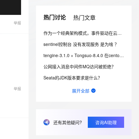
安全
我要投诉
e-1.1-I2V
Cosyvoice-V3-Flash
PolarDB
上云场景组合购
Milvus 弹性伸缩功能新增节
伴
漫剧创作，剧本、分镜、视频高效生成
100%兼容MySQL、PostgreSQL，兼容Oracle，支持集中和分布式
覆盖90%+业务场景，专享组合折扣价
点支持范围
畅自然，细节丰富
高表现力语音合成大模型，语音克隆听感自然
VPN
热门讨论
热门文章
举报
ernetes 版 ACK
云聚AI 严选权益
AI 原生数据库服务发布
SSL 证书
2V
Fun-ASR
，一键激活高效办公新体验
理容器应用的 K8s 服务
精选AI产品，从模型到应用全链提效
Agent 数据网关
作为一个经典架构模式，事件驱动在云时代为什么会再次流行呢？
文戏情感细腻自然，动作戏激烈拳拳到肉，实现更强表演能力
支持中英文自由切换，具备更强的噪声鲁棒性
堡垒机
AI 用量加速计划
云原生数据库 PolarDB
sentinel控制台 没有发现服务 是为啥 ？
防火墙
、识别商机，让客服更高效、服务更出色。
新老同享，达量后返
Agentic Database 发布
tengine-3.1.0 + Tongsuo-8.4.0 在centos7.9 编译报错 SSL
主机安全
应用
公网接入消息中间件MQ访问被拒绝？
千问办公
NEW
AI 应用及服务市场
Seata的JDK版本要求是什么？
的智能体编程平台
一站式AI生产力平台
有办法修改服务端Dubbo-go的这个窗口大小吗？
举报
AI 应用
展开全部
伶鹊
企业级人与Agent协作平台，接入和调度多个数字员工
智能客服平台，对话机器人、对话分析、智能外呼
wget https://chaosblade.oss-cn-hangzhou.aliyuncs.c
大模型
为什么到现在Sentinel开源l还是不去掉fastjson的引用？
大模型服务平台百炼 - 全妙
自然语言处理
应用创作平台
多模态内容创作工具，已接入 DeepSeek
还有其他疑问?
咨询AI助理
docker 部署seata-server1.7莫名重启什么原因？最低的资源配置是多少？
数据标注
java中间件团队一般干什么事
机器学习