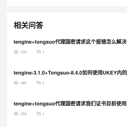
大模型解决方案
迁移与运维管理
快速部署 Dify，高效搭建 
相关问答
专有云
10 分钟在聊天系统中增加
tengine+tongsuo代理国密请求这个报错怎么解
338
1
tengine-3.1.0+Tongsuo-8.4.0如何使用U
485
0
tengine+tongsuo代理国密请求我们证书
358
1