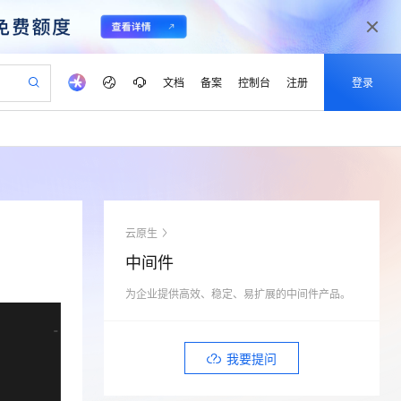
文档
备案
控制台
注册
登录
验
作计划
器
AI 活动
专业服务
服务伙伴合作计划
开发者社区
加入我们
产品动态
服务平台百炼
阿里云 OPC 创新助力计划
一站式生成采购清单，支持单品或批量购买
io：打造专属 AI 语音助手
S产品伙伴计划（繁花）
峰会
CS
造的大模型服务与应用开发平台
一句话生成原生可编辑精美 PPT 文稿
AI 生产力先锋
Al MaaS 服务伙伴赋能合作
域名
博文
Careers
至高可申请百万元
Qwen3.8-Max 模型上线
开启高性价比 AI 编程新体验
弹性可伸缩的云计算服务
Qwen-Audio-3.0-Realtime 端到端实时语音角色扮演
输入一句话想法, 轻松生成专业的 PPT
先锋实践拓展 AI 生产力的边界
Token 补贴，五大权
计划
海大会
伙伴信用分合作计划
商标
问答
社会招聘
云原生
益加速 OPC 成功
eek-V4-Pro
SS
一键部署幻兽帕鲁游戏服务器
飞天发布时刻
HOT
Open Search 向量检索版支
划
备案
电子书
校园招聘
中间件
pSeek-V4-Pro
视频创作，一键激活电商全链路生产力
稳定、安全、高性价比、高性能的云存储服务
一键购买专属联机服务器，轻松开启游戏
所见，即是所愿
持视频检索 Pipeline 功能
更多支持
划
公司注册
镜像站
视频生成
语音识别与合成
为企业提供高效、稳定、易扩展的中间件产品。
专属 QwenPaw
漫剧工坊：一站式动画创作平台
AI 实训营
HOT
应用身份服务 (IDaaS)
合作伙伴培训与认证
划
上云迁移
站生成，高效打造优质广告素材
全接入的云上超级电脑
从聊天伙伴进化为能主动干活的本地数字员工
快速生产连贯的高质量长漫剧
从基础到进阶，Agent 创客手把手教你
OpenClaw 管理能力上线
lScope
我要反馈
e-1.1-T2V
Qwen3-TTS-Flash
查询合作伙伴
n Alibaba Cloud ISV 合作
代维服务
建企业门户网站
10 分钟搭建微信、支付宝小程序
我要提问
MaxCompute MaxFrame 提
畅细腻的高质量视频
离线语音合成大模型，多语言方言自适应，低延迟高稳定
创新加速
ope
登录合作伙伴管理后台
我要建议
站，无忧落地极速上线
以可视化方式快速构建移动和 PC 门户网站
国内短信简单易用，安全可靠，秒级触达，全球覆盖200+国家和地区。
高效部署网站，快速应用到小程序
供自动弹性内存功能