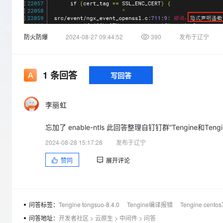
存储
天池大赛
Qwen3.7-Plus
云解析DNS
解决方案免费试用 新老
电子合同
最高领取价值200元试用
能看、能想、能动手的多模
安全
网络与CDN
AI 算法大赛
畅捷通
防火防爆
2024-08-27 09:44:52
390
发布于辽宁
大数据开发治理平台 Data
AI 产品 免费试用
网络
安全
云开发大赛
Qwen3-VL-Plus
Tableau 订阅
1亿+ 大模型 tokens 和 
可观测
入门学习赛
中间件
AI空中课堂在线直播课
云防火墙
140+云产品 免费试用
1
条回答
写回答
上云与迁云
云原生的云上边界网络安全
产品新客免费试用，最长1
数据库
生态解决方案
大模型服务
企业出海
大模型ACA认证体验
大数据计算
李丽虹
助力企业全员 AI 认知与能
行业生态解决方案
千问AI平台-Token Plan
政企业务
媒体服务
忘加了 enable-ntls 此回答整理自钉钉群“Tengine和Tengi
开发者生态解决方案
企业服务与云通信
2024-08-28 15:17:28
发布于辽宁
千问AI平台-模型体验
AI 开发和 AI 应用解决
在线体验全尺寸、多种模态
赞同
展开评论
域名与网站
Happy 系列大模型
终端用户计算
Serverless
问答标签：
Tengine tongsuo-8.4.0
Tengine编译报错
Tengine centos
问答地址：
开发者社区
>
云原生
>
中间件
>
问答
开发工具