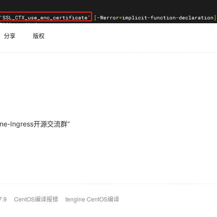
Deepseek-v4-pro
HappyHors
同享
万小智 AI 建站低至 15元/月
Qoder CN
AI 短剧/漫剧
云原生数据库 
快递物流查询
WordPress
成为服务伙
高校合作
点，立即开启云上创新
覆盖公网/内网、递归/权威、移动APP等全场景解析服务
送.CN域名，送备案服务码
基于千问大模型等，支持代码智能生成、研发智能问答
AI助力短剧
态智能体模型
旗舰 MoE 大模型，百万上下文与顶尖推理能力
图生视频，流
Ubuntu
服务生态伙伴
云工开物
企业应用
分享
版权
Works
Night Plan 支持 Qwen 3.8-Max
云原生大数据计算服务 MaxCompute
AI 办公
容器服务 Kub
NEW
GLM-5.2
Wan2.7-T
Red Hat
30+ 款产品免费体验
Data Agent 驱动的一站式 Data+AI 开发治理平台
夜间 5 折，Qwen/Meoo/TokenPlan 客户专享
面向分析的企业级SaaS模式云数据仓库
AI智能应用
提供一站式管
科研合作
视觉 Coding、空间感知、多模态思考等全面升级
1M上下文，专为长程任务能力而生
ERP
堂（旗舰版）
SUSE
智能客服
CRM
防护产品
2个月
自动承接线索
建站小程序
OA 办公系统
AI 应用构建
大模型原生
力提升
财税管理
模板建站
Qoder
大模型服务平台百炼-应用模版
HOT
NEW
ne-Ingress开源交流群”
面向真实软件
个人版上线、团队版降价；千问3.8-Max首发发尝鲜
丰富多元化的应用模版和解决方案
400电话
定制建站
万有无界
大模型服务平台百炼-智能体
方案
广告营销
模板小程序
的模型效果
灵活可视化地构建企业级 Agent
定制小程序
秒悟
人工智能平台 PAI
APP 开发
云端极速 AI 
新一代 AI 视频生成模型，深度适配广告营销等场景
AI Native 的算法工程平台，一站式完成建模、训练、推理服务部署
建站系统
7.9
CentOS编译报错
tengine CentOS编译