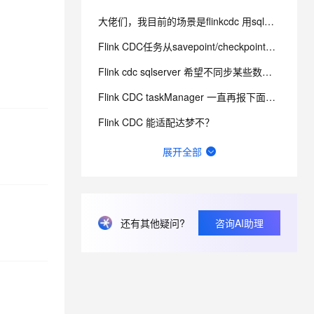
大佬们，我目前的场景是flinkcdc 用sql将mongo数据同步到es，有人做过这样的场景吗？
息提取
与 AI 智能体进行实时音视频通话
Flink CDC任务从savepoint/checkpoints状态中恢复作业错误问题
从文本、图片、视频中提取结构化的属性信息
构建支持视频理解的 AI 音视频实时通话应用
Flink cdc sqlserver 希望不同步某些数据行
t.diy 一步搞定创意建站
构建大模型应用的安全防护体系
Flink CDC taskManager 一直再报下面信息，不知道是不是有什么问题？
通过自然语言交互简化开发流程,全栈开发支持
通过阿里云安全产品对 AI 应用进行安全防护
Flink CDC 能适配达梦不？
有用flink cdc同步mysql到hive这样搞过的源码吗?
展开全部
如何用实时数据同步打破企业数据孤岛？
flinkcdc在IDEA运行正常，打包就报错
还有其他疑问?
咨询AI助理
FFA 2024 大会门票免费送！AI时代下大数据技术未来路在何方？
Flink CDC如何自定义sink批量写入呢？