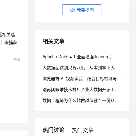
安全
我要投诉
e-1.1-I2V
Cosyvoice-V3-Flash
PolarDB
上云场景组合购
Milvus 弹性伸缩功能新增节
伴
我要提问
漫剧创作，剧本、分镜、视频高效生成
100%兼容MySQL、PostgreSQL，兼容Oracle，支持集中和分布式
覆盖90%+业务场景，专享组合折扣价
点支持范围
畅自然，细节丰富
高表现力语音合成大模型，语音克隆听感自然
VPN
ernetes 版 ACK
云聚AI 严选权益
AI 原生数据库服务发布
SSL 证书
2V
Fun-ASR
，一键激活高效办公新体验
理容器应用的 K8s 服务
精选AI产品，从模型到应用全链提效
Agent 数据网关
文戏情感细腻自然，动作戏激烈拳拳到肉，实现更强表演能力
支持中英文自由切换，具备更强的噪声鲁棒性
置相关选
堡垒机
相关文章
AI 用量加速计划
以此来捕获
云原生数据库 PolarDB
防火墙
、识别商机，让客服更高效、服务更出色。
新老同享，达量后返
Agentic Database 发布
Apache Doris 4.1 全面增强 Iceberg：支持 UPDATE、MERGE INTO 与 Iceberg V3
主机安全
应用
举报
大数据面试别只背八股！从零到拿下大厂的大数据系统设计备考路线
千问办公
NEW
AI 应用及服务市场
的智能体编程平台
一站式AI生产力平台
浏览器端 AI 视频实验：结合目标检测与光流实现群体运动追踪
AI 应用
别再闭眼堆技术栈！企业大数据开源工具选型清单，看懂这张表少走3年弯路
伶鹊
企业级人与Agent协作平台，接入和调度多个数字员工
智能客服平台，对话机器人、对话分析、智能外呼
大模型
数据工程师为什么越做越值钱？一份从入门到高级的数据工程技能树、项目实战与简历升级指南
大模型服务平台百炼 - 全妙
自然语言处理
应用创作平台
多模态内容创作工具，已接入 DeepSeek
数据标注
热门讨论
热门文章
机器学习