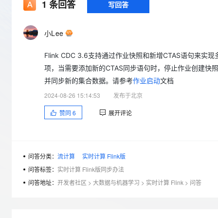
存储
天池大赛
1
条回答
写回答
Qwen3.7-Plus
云解析DNS
解决方案免费试用 新老
电子合同
最高领取价值200元试用
能看、能想、能动手的多模
安全
网络与CDN
AI 算法大赛
畅捷通
小Lee
大数据开发治理平台 Data
AI 产品 免费试用
网络
安全
云开发大赛
Qwen3-VL-Plus
Tableau 订阅
1亿+ 大模型 tokens 和 
Flink CDC 3.6支持通过作业快照和新增CTAS
可观测
入门学习赛
中间件
AI空中课堂在线直播课
云防火墙
140+云产品 免费试用
项，当需要添加新的CTAS同步语句时，停止作业创建快
上云与迁云
云原生的云上边界网络安全
产品新客免费试用，最长1
数据库
并同步新的集合数据。请参考
作业启动
文档
生态解决方案
大模型服务
2024-08-26 15:14:53
发布于北京
企业出海
大模型ACA认证体验
大数据计算
助力企业全员 AI 认知与能
行业生态解决方案
赞同
6
展开评论
千问AI平台-Token Plan
政企业务
媒体服务
开发者生态解决方案
企业服务与云通信
千问AI平台-模型体验
AI 开发和 AI 应用解决
在线体验全尺寸、多种模态
问答分类：
流计算
实时计算 Flink版
域名与网站
问答标签：
实时计算 Flink版同步办法
Happy 系列大模型
终端用户计算
问答地址：
开发者社区
>
大数据与机器学习
>
实时计算 Flink
>
问答
Serverless
开发工具