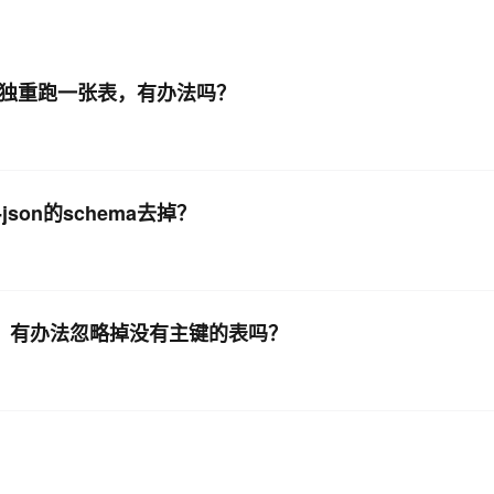
AI 应用
10分钟微调：让0.6B模型媲美235B模
多模态数据信
型
依托云原生高可用架构,实现Dify私有化部署
需要单独重跑一张表，有办法吗？
用1%尺寸在特定领域达到大模型90%以上效果
一个 AI 助手
超强辅助，Bol
即刻拥有 DeepSeek-R1 满血版
在企业官网、通讯软件中为客户提供 AI 客服
多种方案随心选，轻松解锁专属 DeepSeek
-json的schema去掉？
库同步时，有办法忽略掉没有主键的表吗？