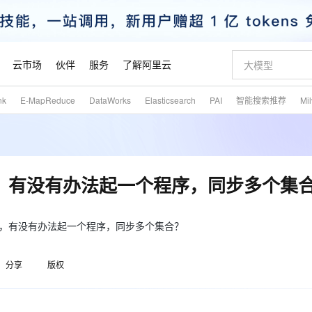
云市场
伙伴
服务
了解阿里云
nk
E-MapReduce
DataWorks
Elasticsearch
PAI
智能搜索推荐
Mi
AI 特惠
数据与 API
成为产品伙伴
企业增值服务
最佳实践
价格计算器
AI 场景体
基础软件
产品伙伴合
阿里云认证
市场活动
配置报价
大模型
自助选配和估算价格
步到位
智启 AI 普惠权益
产品生态集成认证中心
企业支持计划
云上春晚
域名与网站
Qwen Audio：打造专属 AI 语音助手
千问官方 MaaS 平台，为开发者和 Agent 而生，新用户赠送 1 亿 + tokens 额度
一句话生成原生
AI Coding
阿里云Maa
2026 阿里云
云服务器 E
为企业打
数据集
Windows
大模型认证
模型
NEW
NEW
格式还原
值低价云产品抢先购
至高享 1亿+免费 tokens，加速 Al 应用落地
提供智能易用的域名与建站服务
Qwen-Audio-3.0-Realtime 端到端实时语音角色扮演
输入一句话想法,
智能编程，一键
安全可靠、
产品生态伙伴
专家技术服务
云上奥运之旅
弹性计算合作
阿里云中企出
手机三要素
宝塔 Linux
全部认证
多个集合，有没有办法起一个程序，同步多个集
价格优势
开源旗舰模型
即刻拥有 DeepSeek-V4-Pro
阿里云 OPC 创新助力计划
千问大模型
一键部署幻兽
AI 电商营销
对象存储 O
大模型
产品生态伙伴工作台
企业增值服务台
云栖战略参考
云存储合作计
云栖大会
身份实名认证
CentOS
训练营
推动算力普惠，释放技术红利
最高返9万
真正可用的 1M 上下文,一次完成代码全链路开发
快速构建应用程序和网站，即刻迈出上云第一步
轻松解锁专属 DeepSeek-V4-Pro
至高百万元 Token 补贴，加速一人公司成长
多元化、高性能、安全可靠的大模型服务
一键购买专属
从图文生成到
云上的中国
数据库合作计
活动全景
短信
Docker
程序外，有没有办法起一个程序，同步多个集合？
图片和
自进化智能体
5 分钟轻松部署专属 QwenPaw
Token Plan 模型订阅计划
数字证书管理服务（原SSL证书）
高效搭建 AI
AI 广告创作
无影云电脑
企业成长
NEW
HOT
信息公告
看见新力量
云网络合作计
OCR 文字识别
JAVA
越聪明
证享300元代金券
全托管，含MySQL、PostgreSQL、SQL Server、MariaDB多引擎
Qwen3.8-Max 首发尝鲜，限时加量 10 倍，夜间低至2折
实现全站HTTPS，呈现可信的WEB访问
从聊天伙伴进化为能主动干活的本地数字员工
图文、视频一
随时随地安
魔搭 Mode
Kimi-K3
HappyHors
分享
版权
NEW
loud
服务实践
官网公告
金融模力时刻
Salesforce O
版
发票查验
全能环境
Claude Code + GStack 打造工程团队
千问办公，限时限量积分加倍
Qoder
低代码高效构
AI 建站
短信服务
型
NEW
作计划
Kimi 最新旗舰模型，长程编程与推理利器
让文字生成流
计划
创新中心
魔搭 ModelSc
健康状态
理服务
让AI从“聊天伙伴”进化为能干活的“数字员工”
安装技能 GStack，拥有专属 AI 工程团队
你的AI工作搭子，覆盖日常办公高频场景
面向真实软件的智能体编程平台
0 代码专业建
客户案例
天气预报查询
操作系统
态合作计划