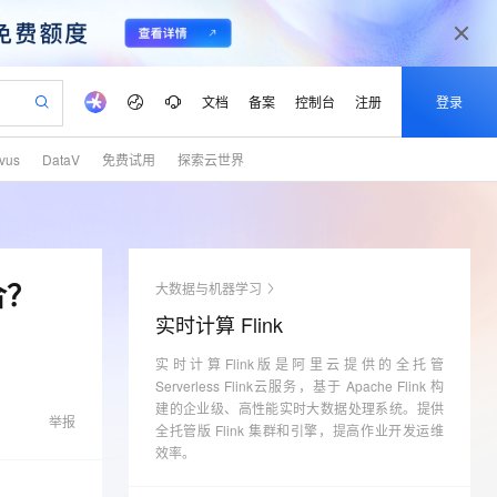
文档
备案
控制台
注册
登录
lvus
DataV
免费试用
探索云世界
验
作计划
器
AI 活动
专业服务
服务伙伴合作计划
开发者社区
加入我们
产品动态
服务平台百炼
阿里云 OPC 创新助力计划
一站式生成采购清单，支持单品或批量购买
可编辑精美 PPT 文稿
S产品伙伴计划（繁花）
峰会
CS
造的大模型服务与应用开发平台
Agency Agents：拥有专属领域专家
AI 生产力先锋
Al MaaS 服务伙伴赋能合作
域名
博文
Careers
至高可申请百万元
Qwen3.8-Max 模型上线
 轻松生成专业的 PPT
开启高性价比 AI 编程新体验
弹性可伸缩的云计算服务
先锋实践拓展 AI 生产力的边界
多领域专家智能体,一键组建 AI 虚拟交付团队
Token 补贴，五大权
计划
海大会
伙伴信用分合作计划
商标
问答
社会招聘
合？
大数据与机器学习
益加速 OPC 成功
帕鲁游戏服务器
SS
HappyHorse 打造一站式影视创作平台
飞天发布时刻
HOT
Open Search 向量检索版支
划
备案
电子书
校园招聘
实时计算 Flink
联机服务器，轻松开启游戏
视频创作，一键激活电商全链路生产力
稳定、安全、高性价比、高性能的云存储服务
所见，即是所愿
持视频检索 Pipeline 功能
可视化编排打通从文字构思到成片全链路闭环
更多支持
划
公司注册
镜像站
视频生成
语音识别与合成
实时计算Flink版是阿里云提供的全托管
 智能体与工作流应用
漫剧工坊：一站式动画创作平台
AI 实训营
应用身份服务 (IDaaS)
合作伙伴培训与认证
Serverless Flink云服务，基于 Apache Flink 构
划
上云迁移
站生成，高效打造优质广告素材
全接入的云上超级电脑
通过阿里云百炼高效搭建AI应用,助力高效开发
快速生产连贯的高质量长漫剧
从基础到进阶，Agent 创客手把手教你
OpenClaw 管理能力上线
建的企业级、高性能实时大数据处理系统。提供
lScope
我要反馈
e-1.1-T2V
Qwen3-TTS-Flash
举报
查询合作伙伴
全托管版 Flink 集群和引擎，提高作业开发运维
n Alibaba Cloud ISV 合作
代维服务
建企业门户网站
10 分钟搭建微信、支付宝小程序
MaxCompute MaxFrame 提
畅细腻的高质量视频
离线语音合成大模型，多语言方言自适应，低延迟高稳定
效率。
创新加速
ope
登录合作伙伴管理后台
我要建议
站，无忧落地极速上线
以可视化方式快速构建移动和 PC 门户网站
国内短信简单易用，安全可靠，秒级触达，全球覆盖200+国家和地区。
高效部署网站，快速应用到小程序
供自动弹性内存功能