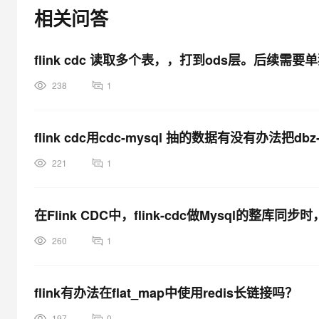
大模型解决方案
相关问答
迁移与运维管理
快速部署 Dify，高效搭建 
flink cdc 读取多个表，，打到ods层。后续
专有云
10 分钟在聊天系统中增加
238
1
flink cdc用cdc-mysql 抽的数据有没有办法把dbz
221
1
在Flink CDC中，flink-cdc做Mysql的整
260
1
flink有办法在flat_map中使用redis长链接吗？
197
0