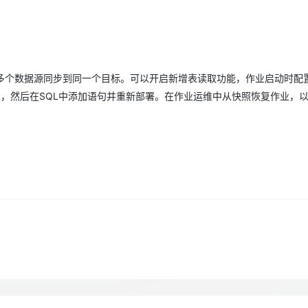
Deepseek-v4-pro
HappyHors
同享
万小智 AI 建站低至 15元/月
Qoder CN
AI 短剧/漫剧
云原生数据库 
快递物流查询
WordPress
成为服务伙
高校合作
点，立即开启云上创新
覆盖公网/内网、递归/权威、移动APP等全场景解析服务
送.CN域名，送备案服务码
基于千问大模型等，支持代码智能生成、研发智能问答
AI助力短剧
态智能体模型
旗舰 MoE 大模型，百万上下文与顶尖推理能力
图生视频，流
Ubuntu
服务生态伙伴
云工开物
企业应用
Works
Night Plan 支持 Qwen 3.8-Max
云原生大数据计算服务 MaxCompute
AI 办公
容器服务 Kub
NEW
GLM-5.2
Wan2.7-T
Red Hat
30+ 款产品免费体验
Data Agent 驱动的一站式 Data+AI 开发治理平台
夜间 5 折，Qwen/Meoo/TokenPlan 客户专享
面向分析的企业级SaaS模式云数据仓库
AI智能应用
提供一站式管
科研合作
视觉 Coding、空间感知、多模态思考等全面升级
1M上下文，专为长程任务能力而生
语句来实现多个数据源同步到同一个目标。可以开启新增表读取功能，作业启动时配
ERP
堂（旗舰版）
SUSE
智能客服
照，然后在SQL中添加语句并重新部署。在作业运维中从快照恢复作业，
CRM
防护产品
2个月
自动承接线索
建站小程序
OA 办公系统
AI 应用构建
大模型原生
力提升
财税管理
模板建站
Qoder
大模型服务平台百炼-应用模版
HOT
NEW
面向真实软件
个人版上线、团队版降价；千问3.8-Max首发发尝鲜
丰富多元化的应用模版和解决方案
400电话
定制建站
万有无界
大模型服务平台百炼-智能体
方案
广告营销
模板小程序
的模型效果
灵活可视化地构建企业级 Agent
定制小程序
秒悟
人工智能平台 PAI
APP 开发
云端极速 AI 
新一代 AI 视频生成模型，深度适配广告营销等场景
AI Native 的算法工程平台，一站式完成建模、训练、推理服务部署
建站系统