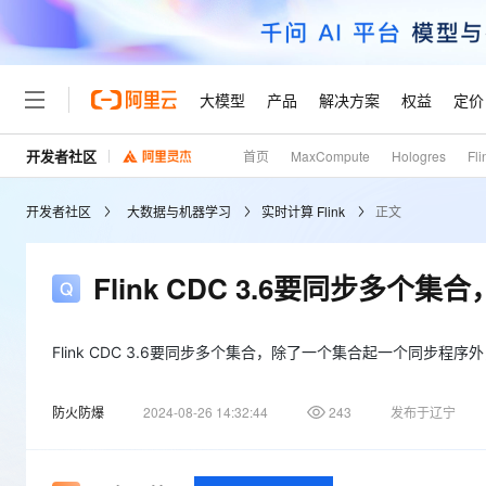
大模型
产品
解决方案
权益
定价
开发者社区
首页
MaxCompute
Hologres
Fli
大模型
产品
解决方案
权益
定价
云市场
伙伴
服务
了解阿里云
精选产品
精选解决方案
普惠上云
产品定价
精选商城
成为销售伙伴
售前咨询
为什么选择阿里云
千问AI平台
开发者社区
大数据与机器学习
实时计算 Flink
正文
了解云产品的定价详情
大模型服务平台百炼
睿译宝，AI翻译排版一
普惠上云 官方力荐
分销伙伴
在线服务
网站建设
什么是云计算
大
大模型服务与应用平台
上传文档即自动完成翻译和
云服务器38元/年起，超
咨询伙伴
多端小程序
技术领先
Flink CDC 3.6要同步
云上成本管理
售后服务
轻量应用服务器
GLM-5.2：长任务时代
官方推荐返现计划
大模型
精选产品
精选解决方案
Salesforce 国际版订阅
稳定可靠
管理和优化成本
推荐新用户得奖励，单订单
销售伙伴合作计划
自助服务
友盟天域
安全合规
人工智能与机器学习
AI
Flink CDC 3.6要同步多个集合，除了一个集合起一个同步
文本生成
云数据库 RDS
Hermes Agent，打造
云工开物
无影生态合作计划
在线服务
观测云
分析师报告
自主进化，持久记忆，越用
高校专属算力普惠，学生认
计算
互联网应用开发
Qwen3.8-Max
防火防爆
2024-08-26 14:32:44
243
发布于辽宁
HOT
Salesforce On Alibaba C
工单服务
Tuya 物联网平台阿里云
研究报告与白皮书
人工智能平台 PAI
快速拥有专属 OpenClaw
大模
Consulting Partner 合
大数据
容器
智能体时代全能旗舰模型
免费试用
短信专区
一站式AI开发、训练和推
蓝凌 OA
AI 大模型销售与服务生
现代化应用