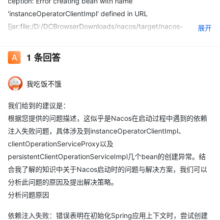
ception: Error creating bean with name
'instanceOperatorClientImpl' defined in URL
[jar:file:/D:/DCBrowserDownloads/nacos/target/nacos-
展开
server.jar!/BOOT-INF/lib/nacos-naming-
2.2.3.jar!/com/alibaba/nacos/naming/core/InstanceOperatorCli
1
条回答
entImpl.class]: Unsatisfied dependency expressed through
constructor parameter 1; nested exception is
我吃饭不饿
org.springframework.beans.factory.UnsatisfiedDependencyEx
ception: Error creating bean with name
我们给到的建议是：
'clientOperationServiceProxy' defined in URL
根据您提供的问题描述，这似乎是Nacos在启动过程中遇到的依赖
[jar:file:/D:/DCBrowserDownloads/nacos/target/nacos-
注入失败问题，具体涉及到instanceOperatorClientImpl、
server.jar!/BOOT-INF/lib/nacos-naming-
clientOperationServiceProxy以及
2.2.3.jar!/com/alibaba/nacos/naming/core/v2/service/ClientOp
persistentClientOperationServiceImpl几个bean的创建异常。结
erationServiceProxy.class]: Unsatisfied dependency expressed
合我了解的知识中关于Nacos启动时的问题与解决方案，我们可以
through constructor parameter 1; nested exception is
分析此问题的原因及提出解决策略。
org.springframework.beans.factory.BeanCreationException:
分析问题原因
Error creating bean with name
依赖注入失败：错误表明在初始化Spring应用上下文时，尝试创建
'persistentClientOperationServiceImpl' defined in URL