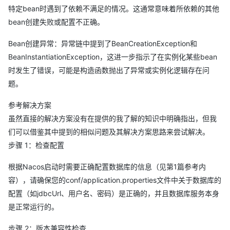
特定bean时遇到了依赖不满足的情况。这通常意味着所依赖的其他
[jar:file:/D:/DCBrowserDownloads/nacos/target/nacos-
bean创建失败或配置不正确。
server.jar!/BOOT-INF/lib/nacos-naming-
2.2.3.jar!/com/alibaba/nacos/naming/core/v2/service/impl/Persi
Bean创建异常：异常链中提到了BeanCreationException和
stentClientOperationServiceImpl.class]: Bean instantiation via
BeanInstantiationException，这进一步指示了在实例化某些bean
constructor failed; nested exception is
时发生了错误，可能是构造函数抛出了异常或实例化逻辑存在问
org.springframework.beans.BeanInstantiationException: Failed
题。
to instantiate
[com.alibaba.nacos.naming.core.v2.service.impl.PersistentClien
参考解决方案
tOperationServiceImpl]: Constructor threw exception; nested
虽然直接的解决方案没有在提供的我了解的知识中明确指出，但我
exception is java.lang.ExceptionInInitializerError
们可以借鉴其中提到的相似问题及其解决方案思路来尝试解决。
步骤 1：检查配置
根据Nacos启动时需要正确配置数据库的信息（见第1篇参考内
容），请确保您的conf/application.properties文件中关于数据库的
配置（如jdbcUrl、用户名、密码）是正确的，并且数据库服务本身
是正常运行的。
步骤 2：版本兼容性检查