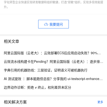
字化转型企业快速实现研发敏捷和组织敏捷，打造“双敏”组织，实现多倍效能提
升。
我要提问
相关文章
阿里云国际版（云老大）：云效部署ECS后应用启动失败？90%的坑都在这3步排查里，别再盲目重启了！
云效流水线构建卡在Pending？阿里云国际版（云老大）：逐步排查构建集群、并发与缓存
字典引用的机器防线：三层验证，证明语义可被机器执行
AI 测试提效 ｜ 脚本能跑但总挂？分享我的 ui-testscript-enhancer + Skill UI 自动化健壮性增强方案
边界动作诊断：拒绝 ≠ 终止，权利差异未区分
相关解决方案
更多