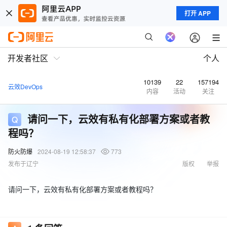
打开 APP
开发者社区
个人
10139
22
157194
云效DevOps
内容
活动
关注
请问一下，云效有私有化部署方案或者教
程吗？
防火防爆
2024-08-19 12:58:37
773
发布于辽宁
版权
举报
请问一下，云效有私有化部署方案或者教程吗？