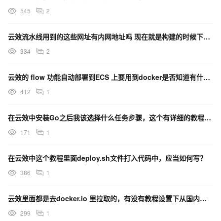
545
2
云效流水线用到的这些网址有内网地址吗 现在就是构建的时候下载太慢了，所以看下有什么优化的方案么？
334
2
云效的 flow 功能自动部署到ECS 上要用到docker是否知道有什么方案可以绕过这个配置吗？
412
1
在云效中安装Go之后我该选择什么任务步骤，这个有详细的教程吗？
171
1
在云效中这个教程里面deploy.sh文件打入代码中，应当如何写？
386
1
云效里面都是去docker.io 里拉取的，有没有教程设置下从国内的其他镜像地址去拉的办法？
299
1