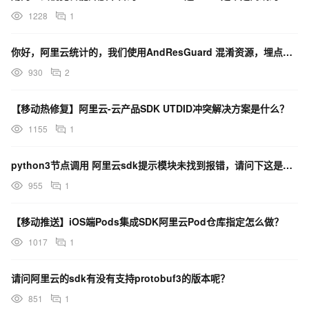
1228
1
你好，阿里云统计的，我们使用AndResGuard 混淆资源，埋点这边的SDK有啥资源是不能被混
930
2
【移动热修复】阿里云-云产品SDK UTDID冲突解决方案是什么？
1155
1
python3节点调用 阿里云sdk提示模块未找到报错，请问下这是什么原因，路径问题吗？
955
1
【移动推送】iOS端Pods集成SDK阿里云Pod仓库指定怎么做？
1017
1
请问阿里云的sdk有没有支持protobuf3的版本呢？
851
1