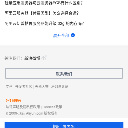
轻量应用服务器与云服务器ECS有什么区别？
阿里云服务器【付费类型】怎么选择合适？
阿里云幻兽帕鲁服务器能升级 32g 的内存吗？
阿里云轻量应用服务器适合搭建哪些网站和应用？
展开全部
域名解析的IP换了后，ICP备案需要改IP地址么？
轻量应用服务器如何备份网站和数据库？
关注我们：
新浪微博
请问一下 域名备案时在“填写网站信息” 怎么设置绑定到计算函数中呢 不想设置ECS。
联系我们
轻量应用服务器带宽不够时如何升级配置？
文档
|
开发者社区
|
天池大赛
|
培训与认证
法律声明及隐私权政策
|
Cookies政策
© 2009-现在 Aliyun.com 版权所有
增值电信业务经营许可证：
浙B2-20080101
域名注册服务机构许可：
浙D3-20210002
写回答