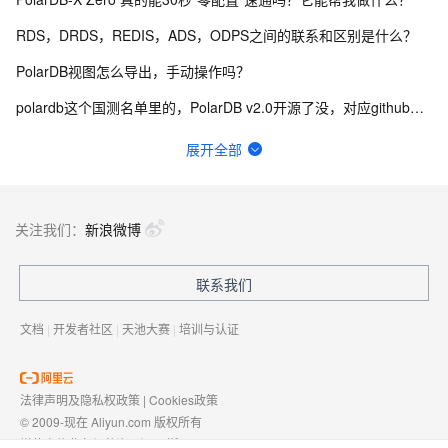
RDS，DRDS，REDIS，ADS，ODPS之间的联系和区别是什么？
PolarDB视图怎么导出，手动操作吗？
polardb这个国测名单里的，PolarDB v2.0开源了没，对应github哪个项目啊？
在PolarDB 同一条 sql 不同时刻 就是不同的执行效率 到底咋优化呢？
展开全部
这RDS服务算是SaaS还是PaaS呢？
这边polardb有一个问题 数据库cpu突然飙高 然后慢日志是空的这个需要怎么排查呢？
关注我们：
新浪微博
PolarDB可以在本地部署吗 ？
联系我们
win 环境下 docker 安装 polardb 本机用三方工具连接ip地址有特殊要求吗？
文档
|
开发者社区
|
天池大赛
|
培训与认证
法律声明及隐私权政策
|
Cookies政策
© 2009-现在 Aliyun.com 版权所有
增值电信业务经营许可证：
浙B2-20080101