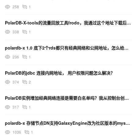
258
1
PolarDB-X-tools的流量回放工具frodo，我通过这个地址下载后进行编译，咋没编译完成？
338
1
polardb-x 1.0 底下2个rds都只有经典网络和公网地址，怎么给添加vpc网络？
236
1
PolarDB的jdbc 连接内网地址， 用户权限问题怎么解决？
374
2
PolarDB实例增加经典网络连接是需要白名单吗？我从控制台创建的只能配置一个vpc的地址
317
1
polardb-x 存储节点DN支持GalaxyEngine改为社区版本的mysql不
1036
1