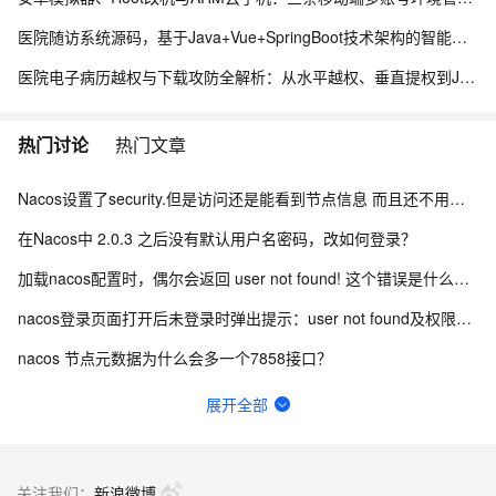
医院随访系统源码，基于Java+Vue+SpringBoot技术架构的智能化管理平台
医院电子病历越权与下载攻防全解析：从水平越权、垂直提权到JWT防线与目录穿越
热门讨论
热门文章
Nacos设置了security.但是访问还是能看到节点信息 而且还不用验证身份怎么办？
在Nacos中 2.0.3 之后没有默认用户名密码，改如何登录？
加载nacos配置时，偶尔会返回 user not found! 这个错误是什么引起的？
nacos登录页面打开后未登录时弹出提示：user not found及权限认证失败怎么办？
nacos 节点元数据为什么会多一个7858接口？
nacos2.4如何使用pg数据库初始化sql？
展开全部
Nacos登录密码忘记了如何修改？
nacos连接超时原因有哪些？
关注我们：
新浪微博