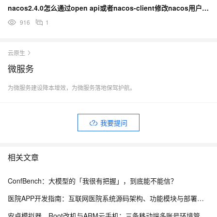
nacos2.4.0怎么通过open api或者nacos-client修改nacos用户密码？
916
1
云原生
微服务
为微服务建设降本增效，为微服务落地保驾护航。
我要提问
相关文章
ConfBench：大模型的「我很有把握」，到底能不能信？
医院APP开发指南：互联网医院系统源码架构、功能模块与部署流程解析
安卓模拟器、Root改机与ARM云手机：三条移动端多账号环境管理路径的工程实测手记