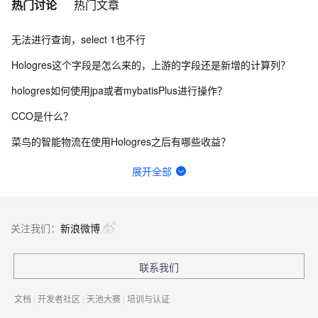
热门讨论
热门文章
无法进行查询，select 1也不行
Hologres这个字段是怎么来的，上游的字段还是新增的计算列？
hologres如何使用jpa或者mybatisPlus进行操作？
CCO是什么？
菜鸟的智能物流在使用Hologres之后有哪些收益？
Hologres存储是按量计费吗？
展开全部
请问Hologres 的视图可以作为Flink 的维表进行join吗？
Hologres holostudio为什么不支持max_pt('table')取最大分区这个方法?
关注我们：
新浪微博
Hologres里除法可以怎么处理可以不报错？不能直接返回nan吗？
联系我们
hologres的binlog 可不可以体现 变动的是哪个字段呀？
文档
|
开发者社区
|
天池大赛
|
培训与认证