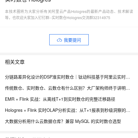
本技术圈将为大家分析有关阿里云产品Hologres的最新产品动态、技术解读
等，也欢迎大家加入钉钉群--实时数仓Hologres交流群32314975
我要提问
相关文章
分链路差异化设计的DSP准实时数仓｜钛动科技基于阿里云实时计算 Flink 版 + DLF Paimon + EMR Serverless StarRocks 的实践
传统数仓、实时数仓、云数仓有什么区别？大厂架构师终于讲明白了
EMR + Flink 实战：从离线T+1到实时数仓的完整迁移路径
Hologres + Flink 实时OLAP分析实战：从T+1报表到秒级洞察的数据平台
大数据分析用什么云数据仓库？兼容 MySQL 的实时数仓选型