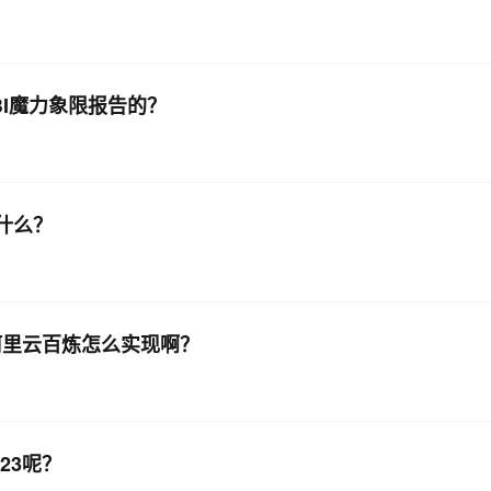
AI 应用
10分钟微调：让0.6B模型媲美235B模
多模态数据信
型
依托云原生高可用架构,实现Dify私有化部署
 ABI魔力象限报告的？
用1%尺寸在特定领域达到大模型90%以上效果
一个 AI 助手
超强辅助，Bol
即刻拥有 DeepSeek-R1 满血版
在企业官网、通讯软件中为客户提供 AI 客服
多种方案随心选，轻松解锁专属 DeepSeek
什么？
阿里云百炼怎么实现啊？
23呢？