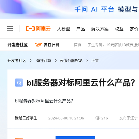
大模型
产品
解决方案
权益
定价
开发者社区
首页
学生专属，19元解锁13款云服
大模型
产品
解决方案
权益
定价
云市场
伙伴
服务
了解阿里云
精选产品
精选解决方案
普惠上云
产品定价
精选商城
成为销售伙伴
售前咨询
为什么选择阿里云
千问AI平台
开发者社区
弹性计算
云服务器ECS
正文
了解云产品的定价详情
大模型服务平台百炼
睿译宝，AI翻译排版一
普惠上云 官方力荐
分销伙伴
在线服务
网站建设
什么是云计算
大
大模型服务与应用平台
上传文档即自动完成翻译和
云服务器38元/年起，超
咨询伙伴
多端小程序
技术领先
bi服务器对标阿里云什么产品？
云上成本管理
售后服务
轻量应用服务器
GLM-5.2：长任务时代
官方推荐返现计划
大模型
精选产品
精选解决方案
Salesforce 国际版订阅
稳定可靠
管理和优化成本
推荐新用户得奖励，单订单
销售伙伴合作计划
自助服务
友盟天域
安全合规
人工智能与机器学习
AI
bi服务器对标阿里云什么产品？
文本生成
云数据库 RDS
Hermes Agent，打造
云工开物
无影生态合作计划
在线服务
观测云
分析师报告
自主进化，持久记忆，越用
高校专属算力普惠，学生认
计算
互联网应用开发
Qwen3.8-Max
我是三好学生
2024-08-06 10:21:06
216
发布于辽宁
HOT
Salesforce On Alibaba C
工单服务
Tuya 物联网平台阿里云
研究报告与白皮书
人工智能平台 PAI
快速拥有专属 OpenClaw
大模
Consulting Partner 合
大数据
容器
智能体时代全能旗舰模型
免费试用
短信专区
一站式AI开发、训练和推
蓝凌 OA
AI 大模型销售与服务生
现代化应用