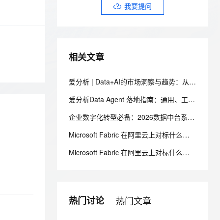
安全
我要投诉
e-1.1-I2V
Cosyvoice-V3-Flash
我要提问
PolarDB
上云场景组合购
Milvus 弹性伸缩功能新增节
伴
漫剧创作，剧本、分镜、视频高效生成
100%兼容MySQL、PostgreSQL，兼容Oracle，支持集中和分布式
覆盖90%+业务场景，专享组合折扣价
点支持范围
畅自然，细节丰富
高表现力语音合成大模型，语音克隆听感自然
VPN
ernetes 版 ACK
云聚AI 严选权益
AI 原生数据库服务发布
SSL 证书
2V
Fun-ASR
，一键激活高效办公新体验
理容器应用的 K8s 服务
精选AI产品，从模型到应用全链提效
Agent 数据网关
相关文章
文戏情感细腻自然，动作戏激烈拳拳到肉，实现更强表演能力
支持中英文自由切换，具备更强的噪声鲁棒性
堡垒机
AI 用量加速计划
云原生数据库 PolarDB
防火墙
、识别商机，让客服更高效、服务更出色。
新老同享，达量后返
Agentic Database 发布
爱分析 | Data+AI的市场洞察与趋势：从工具建设走向价值闭环
主机安全
应用
爱分析Data Agent 落地指南：通用、工业、金融、能源场景怎么选
千问办公
NEW
企业数字化转型必备：2026数据中台系统详解
AI 应用及服务市场
的智能体编程平台
一站式AI生产力平台
Microsoft Fabric 在阿里云上对标什么？AnalyticDB MySQL 湖仓一体统一分析方案
AI 应用
伶鹊
Microsoft Fabric 在阿里云上对标什么？AnalyticDB MySQL 湖仓一体统一分析方案
企业级人与Agent协作平台，接入和调度多个数字员工
智能客服平台，对话机器人、对话分析、智能外呼
大模型
大模型服务平台百炼 - 全妙
自然语言处理
应用创作平台
多模态内容创作工具，已接入 DeepSeek
数据标注
热门讨论
热门文章
机器学习