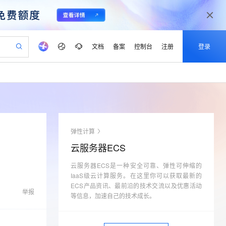
文档
备案
控制台
注册
登录
验
作计划
器
AI 活动
专业服务
服务伙伴合作计划
开发者社区
加入我们
产品动态
服务平台百炼
阿里云 OPC 创新助力计划
一站式生成采购清单，支持单品或批量购买
可编辑精美 PPT 文稿
S产品伙伴计划（繁花）
峰会
CS
造的大模型服务与应用开发平台
Agency Agents：拥有专属领域专家
AI 生产力先锋
Al MaaS 服务伙伴赋能合作
域名
博文
Careers
至高可申请百万元
Qwen3.8-Max 模型上线
 轻松生成专业的 PPT
开启高性价比 AI 编程新体验
弹性可伸缩的云计算服务
先锋实践拓展 AI 生产力的边界
多领域专家智能体,一键组建 AI 虚拟交付团队
Token 补贴，五大权
计划
海大会
伙伴信用分合作计划
商标
问答
社会招聘
弹性计算
益加速 OPC 成功
帕鲁游戏服务器
SS
HappyHorse 打造一站式影视创作平台
飞天发布时刻
HOT
Open Search 向量检索版支
划
备案
电子书
校园招聘
云服务器ECS
联机服务器，轻松开启游戏
视频创作，一键激活电商全链路生产力
稳定、安全、高性价比、高性能的云存储服务
所见，即是所愿
持视频检索 Pipeline 功能
可视化编排打通从文字构思到成片全链路闭环
更多支持
划
公司注册
镜像站
视频生成
语音识别与合成
云服务器ECS是一种安全可靠、弹性可伸缩的
 智能体与工作流应用
漫剧工坊：一站式动画创作平台
AI 实训营
应用身份服务 (IDaaS)
合作伙伴培训与认证
IaaS级云计算服务。在这里你可以获取最新的
划
上云迁移
站生成，高效打造优质广告素材
全接入的云上超级电脑
通过阿里云百炼高效搭建AI应用,助力高效开发
快速生产连贯的高质量长漫剧
从基础到进阶，Agent 创客手把手教你
OpenClaw 管理能力上线
ECS产品资讯、最前沿的技术交流以及优惠活动
lScope
我要反馈
e-1.1-T2V
Qwen3-TTS-Flash
举报
查询合作伙伴
等信息，加速自己的技术成长。
n Alibaba Cloud ISV 合作
代维服务
建企业门户网站
10 分钟搭建微信、支付宝小程序
MaxCompute MaxFrame 提
畅细腻的高质量视频
离线语音合成大模型，多语言方言自适应，低延迟高稳定
创新加速
ope
登录合作伙伴管理后台
我要建议
站，无忧落地极速上线
以可视化方式快速构建移动和 PC 门户网站
国内短信简单易用，安全可靠，秒级触达，全球覆盖200+国家和地区。
高效部署网站，快速应用到小程序
供自动弹性内存功能