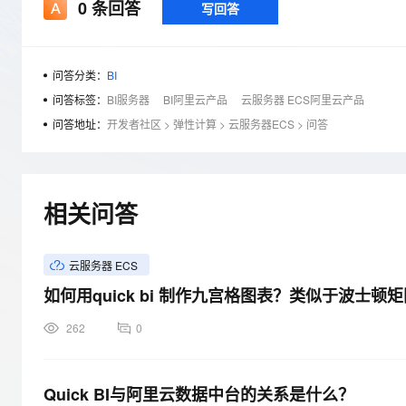
存储
天池大赛
0
条回答
写回答
Qwen3.7-Plus
云解析DNS
解决方案免费试用 新老
电子合同
最高领取价值200元试用
能看、能想、能动手的多模
安全
网络与CDN
AI 算法大赛
畅捷通
大数据开发治理平台 Data
AI 产品 免费试用
网络
安全
云开发大赛
问答分类：
BI
Qwen3-VL-Plus
Tableau 订阅
1亿+ 大模型 tokens 和 
问答标签：
BI服务器
BI阿里云产品
云服务器 ECS阿里云产品
可观测
入门学习赛
中间件
AI空中课堂在线直播课
问答地址：
开发者社区
>
弹性计算
>
云服务器ECS
云防火墙
140+云产品 免费试用
>
问答
上云与迁云
云原生的云上边界网络安全
产品新客免费试用，最长1
数据库
生态解决方案
大模型服务
企业出海
大模型ACA认证体验
大数据计算
助力企业全员 AI 认知与能
行业生态解决方案
相关问答
千问AI平台-Token Plan
政企业务
媒体服务
开发者生态解决方案
企业服务与云通信
云服务器 ECS
千问AI平台-模型体验
AI 开发和 AI 应用解决
在线体验全尺寸、多种模态
如何用quick bi 制作九宫格图表？类似于波士
域名与网站
Happy 系列大模型
262
0
终端用户计算
Serverless
Quick BI与阿里云数据中台的关系是什么？
开发工具