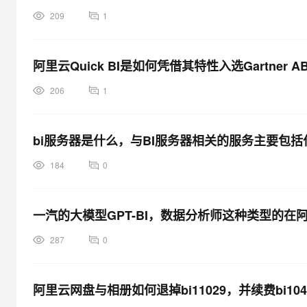
大模型解决方案
209
1
迁移与运维管理
快速部署 Dify，高效搭建 
专有云
阿里云Quick BI是如何凭借其特性入选Gartner
10 分钟在聊天系统中增加
206
1
bi服务器是什么，与BI服务器相关的服务主要包括
184
0
一汽的大模型GPT-BI，数据分析师这种类型的在
287
0
阿里云网盘与相册如何退掉bi11029，并续费bi104