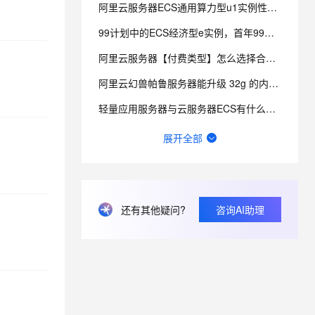
阿里云服务器ECS通用算力型u1实例性能咋样？
99计划中的ECS经济型e实例，首年99元，第二年多少呢？
息提取
与 AI 智能体进行实时音视频通话
从文本、图片、视频中提取结构化的属性信息
构建支持视频理解的 AI 音视频实时通话应用
阿里云服务器【付费类型】怎么选择合适？
t.diy 一步搞定创意建站
构建大模型应用的安全防护体系
阿里云幻兽帕鲁服务器能升级 32g 的内存吗？
通过自然语言交互简化开发流程,全栈开发支持
通过阿里云安全产品对 AI 应用进行安全防护
轻量应用服务器与云服务器ECS有什么区别？
阿里云轻量应用服务器适合搭建哪些网站和应用？
展开全部
轻量应用服务器如何备份网站和数据库？
轻量应用服务器带宽不够时如何升级配置？
还有其他疑问?
咨询AI助理
请问一下 域名备案时在“填写网站信息” 怎么设置绑定到计算函数中呢 不想设置ECS。
网站不能使用中国移动的4g流量访问，但使用wifi就可以正常访问，电信的流量也可以打开，请问怎么解决