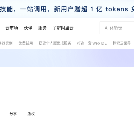
云市场
伙伴
服务
了解阿里云
务器实例
免费试用
搭建个人版集成服务
打造一套 Web IDE
探索云世界
AI 特惠
数据与 API
成为产品伙伴
企业增值服务
最佳实践
价格计算器
AI 场景体
基础软件
产品伙伴合
阿里云认证
市场活动
配置报价
大模型
自助选配和估算价格
步到位
智启 AI 普惠权益
产品生态集成认证中心
企业支持计划
云上春晚
域名与网站
Qwen Audio：打造专属 AI 语音助手
千问官方 MaaS 平台，为开发者和 Agent 而生，新用户赠送 1 亿 + tokens 额度
一句话生成原生
AI Coding
阿里云Maa
2026 阿里云
云服务器 E
为企业打
数据集
Windows
大模型认证
模型
NEW
NEW
格式还原
值低价云产品抢先购
至高享 1亿+免费 tokens，加速 Al 应用落地
提供智能易用的域名与建站服务
Qwen-Audio-3.0-Realtime 端到端实时语音角色扮演
输入一句话想法,
智能编程，一键
安全可靠、
产品生态伙伴
专家技术服务
云上奥运之旅
弹性计算合作
阿里云中企出
手机三要素
宝塔 Linux
全部认证
价格优势
开源旗舰模型
即刻拥有 DeepSeek-V4-Pro
阿里云 OPC 创新助力计划
千问大模型
一键部署幻兽
AI 电商营销
对象存储 O
大模型
产品生态伙伴工作台
企业增值服务台
云栖战略参考
云存储合作计
云栖大会
身份实名认证
CentOS
训练营
推动算力普惠，释放技术红利
最高返9万
真正可用的 1M 上下文,一次完成代码全链路开发
快速构建应用程序和网站，即刻迈出上云第一步
轻松解锁专属 DeepSeek-V4-Pro
至高百万元 Token 补贴，加速一人公司成长
多元化、高性能、安全可靠的大模型服务
一键购买专属
从图文生成到
云上的中国
数据库合作计
活动全景
短信
Docker
图片和
自进化智能体
5 分钟轻松部署专属 QwenPaw
Token Plan 模型订阅计划
数字证书管理服务（原SSL证书）
高效搭建 AI
AI 广告创作
无影云电脑
企业成长
NEW
HOT
信息公告
看见新力量
云网络合作计
OCR 文字识别
JAVA
越聪明
证享300元代金券
全托管，含MySQL、PostgreSQL、SQL Server、MariaDB多引擎
Qwen3.8-Max 首发尝鲜，限时加量 10 倍，夜间低至2折
实现全站HTTPS，呈现可信的WEB访问
从聊天伙伴进化为能主动干活的本地数字员工
图文、视频一
随时随地安
魔搭 Mode
Kimi-K3
HappyHors
分享
版权
NEW
loud
服务实践
官网公告
金融模力时刻
Salesforce O
版
发票查验
全能环境
Claude Code + GStack 打造工程团队
千问办公，限时限量积分加倍
Qoder
低代码高效构
AI 建站
短信服务
型
NEW
作计划
Kimi 最新旗舰模型，长程编程与推理利器
让文字生成流
计划
创新中心
魔搭 ModelSc
健康状态
理服务
让AI从“聊天伙伴”进化为能干活的“数字员工”
安装技能 GStack，拥有专属 AI 工程团队
你的AI工作搭子，覆盖日常办公高频场景
面向真实软件的智能体编程平台
0 代码专业建
客户案例
天气预报查询
操作系统
态合作计划