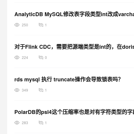
AnalyticDB MySQL修改表字段类型int改成varch
250
1
对于Flink CDC，需要把源端类型是int的，在dori
224
0
rds mysql 执行 truncate操作会导致锁表吗？
349
1
PolarDB的psl4这个压缩率也是对有字符类型的字段
283
1