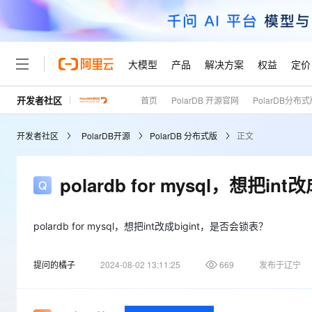
大模型
产品
解决方案
权益
定价
开发者社区
首页
PolarDB 开源官网
PolarDB分布
大模型
产品
解决方案
权益
定价
云市场
伙伴
服务
了解阿里云
精选产品
精选解决方案
普惠上云
产品定价
精选商城
成为销售伙伴
售前咨询
为什么选择阿里云
千问AI平台
开发者社区
PolarDB开源
PolarDB 分布式版
正文
了解云产品的定价详情
大模型服务平台百炼
千问办公，解锁你的工作
普惠上云 官方力荐
分销伙伴
在线服务
网站建设
什么是云计算
大
大模型服务与应用平台
企业级Agent产品，直接
云服务器38元/年起，超
咨询伙伴
多端小程序
技术领先
polardb for mysql，想把i
云上成本管理
售后服务
轻量应用服务器
Agency Agents：拥
官方推荐返现计划
大模型
精选产品
精选解决方案
Salesforce 国际版订阅
稳定可靠
管理和优化成本
推荐新用户得奖励，单订单
销售伙伴合作计划
自助服务
友盟天域
安全合规
人工智能与机器学习
AI
polardb for mysql，想把int改成bigint，是否会锁表？
文本生成
云数据库 RDS
HappyHorse 打造一
云工开物
无影生态合作计划
在线服务
观测云
分析师报告
高校专属算力普惠，学生认
计算
互联网应用开发
Qwen3.8-Max
提问的橘子
2024-08-02 13:11:25
669
发布于辽宁
HOT
Salesforce On Alibaba C
工单服务
Tuya 物联网平台阿里云
研究报告与白皮书
人工智能平台 PAI
快速拥有专属 OpenClaw
大模
Consulting Partner 合
大数据
容器
智能体时代全能旗舰模型
免费试用
短信专区
一站式AI开发、训练和推
蓝凌 OA
AI 大模型销售与服务生
现代化应用