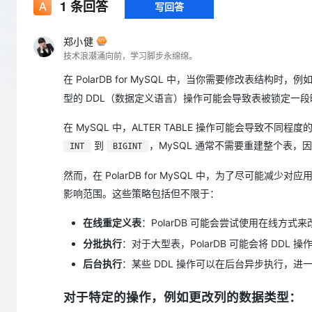
存储
天池大赛
1
条回答
写回答
Qwen3.7-Plus
云解析DNS
解决方案免费试用 新老
电子合同
最高领取价值200元试用
能看、能想、能动手的多模
安全
网络与CDN
AI 算法大赛
畅捷通
郑小健
大数据开发治理平台 Data
AI 产品 免费试用
网络
技术浪潮涌向前，学习脚步永绵绵。
安全
云开发大赛
Qwen3-VL-Plus
Tableau 订阅
1亿+ 大模型 tokens 和 
在 PolarDB for MySQL 中，当你需要修改表结构时，
可观测
入门学习赛
中间件
AI空中课堂在线直播课
云防火墙
140+云产品 免费试用
型的 DDL（数据定义语言）操作可能会导致表被锁定一段
上云与迁云
云原生的云上边界网络安全
产品新客免费试用，最长1
数据库
生态解决方案
在 MySQL 中，ALTER TABLE 操作可能会导致不
大模型服务
企业出海
大模型ACA认证体验
大数据计算
到
，MySQL 通常不需要重建整个表
INT
BIGINT
助力企业全员 AI 认知与能
行业生态解决方案
千问AI平台-Token Plan
政企业务
媒体服务
然而，在 PolarDB for MySQL 中，为了尽可能
开发者生态解决方案
影响范围。这些策略包括但不限于：
企业服务与云通信
千问AI平台-模型体验
AI 开发和 AI 应用解决
在线体验全尺寸、多种模态
在线重定义表
：PolarDB 可能会尝试使用在线方
域名与网站
分批执行
：对于大型表，PolarDB 可能会将 DD
Happy 系列大模型
终端用户计算
后台执行
：某些 DDL 操作可以在后台异步执行，进
Serverless
对于特定的操作，例如更改列的数据类型：
开发工具