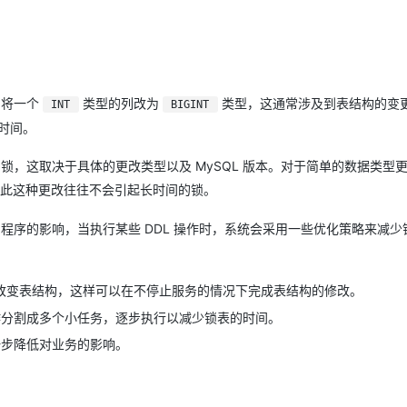
Deepseek-v4-pro
HappyHors
同享
万小智 AI 建站低至 15元/月
Qoder CN
AI 短剧/漫剧
云原生数据库 
快递物流查询
WordPress
成为服务伙
高校合作
点，立即开启云上创新
覆盖公网/内网、递归/权威、移动APP等全场景解析服务
送.CN域名，送备案服务码
基于千问大模型等，支持代码智能生成、研发智能问答
AI助力短剧
态智能体模型
旗舰 MoE 大模型，百万上下文与顶尖推理能力
图生视频，流
Ubuntu
服务生态伙伴
云工开物
企业应用
Works
Night Plan 支持 Qwen 3.8-Max
云原生大数据计算服务 MaxCompute
AI 办公
容器服务 Kub
NEW
GLM-5.2
Wan2.7-T
Red Hat
30+ 款产品免费体验
Data Agent 驱动的一站式 Data+AI 开发治理平台
夜间 5 折，Qwen/Meoo/TokenPlan 客户专享
面向分析的企业级SaaS模式云数据仓库
AI智能应用
提供一站式管
科研合作
视觉 Coding、空间感知、多模态思考等全面升级
1M上下文，专为长程任务能力而生
例如将一个
类型的列改为
类型，这通常涉及到表结构的变
INT
ERP
BIGINT
堂（旗舰版）
SUSE
智能客服
时间。
CRM
防护产品
2个月
自动承接线索
建站小程序
同程度的锁，这取决于具体的更改类型以及 MySQL 版本。对于简单的数据类型
OA 办公系统
AI 应用构建
大模型原生
，因此这种更改往往不会引起长时间的锁。
力提升
财税管理
模板建站
Qoder
大模型服务平台百炼-应用模版
HOT
NEW
减少对应用程序的影响，当执行某些 DDL 操作时，系统会采用一些优化策略来减
面向真实软件
个人版上线、团队版降价；千问3.8-Max首发发尝鲜
丰富多元化的应用模版和解决方案
400电话
定制建站
万有无界
大模型服务平台百炼-智能体
方案
广告营销
模板小程序
的模型效果
灵活可视化地构建企业级 Agent
式来改变表结构，这样可以在不停止服务的情况下完成表结构的修改。
定制小程序
L 操作分割成多个小任务，逐步执行以减少锁表的时间。
秒悟
人工智能平台 PAI
APP 开发
一步降低对业务的影响。
云端极速 AI 
新一代 AI 视频生成模型，深度适配广告营销等场景
AI Native 的算法工程平台，一站式完成建模、训练、推理服务部署
建站系统