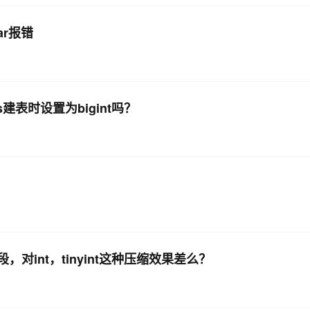
ar报错
s建表时设置为bigint吗？
，对int，tinyint这种压缩效果差么？