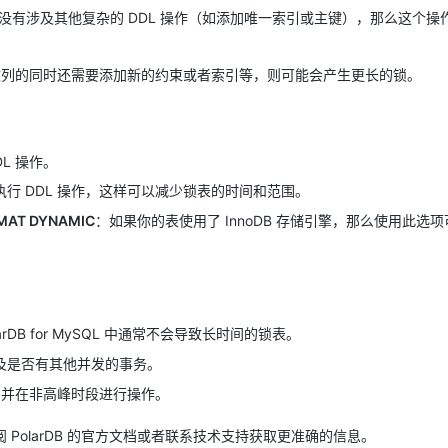
没有涉及其他复杂的 DDL 操作（如添加唯一索引或主键），那么这个操
AI 应用
10分钟微调：让0.6B模型媲美235B模
多模态数据信
型
更改列的同时还需要添加新的约束或者索引等，则可能会产生更长的锁。
依托云原生高可用架构,实现Dify私有化部署
用1%尺寸在特定领域达到大模型90%以上效果
一个 AI 助手
超强辅助，Bol
即刻拥有 DeepSeek-R1 满血版
在企业官网、通讯软件中为客户提供 AI 客服
多种方案随心选，轻松解锁专属 DeepSeek
L 操作。
行 DDL 操作，这样可以减少锁表的时间和范围。
RMAT DYNAMIC
：如果你的表使用了 InnoDB 存储引擎，那么使用此选
rDB for MySQL 中通常不会导致长时间的锁表。
及是否有其他并发的事务。
，并在非高峰时段进行操作。
PolarDB 的官方文档或者联系技术支持获取更准确的信息。