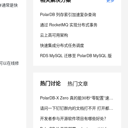
相关解决方案
更多
作通常是快
PolarDB 列存索引加速复杂查询
息提取
与 AI 智能体进行实时音视频通话
从文本、图片、视频中提取结构化的属性信息
构建支持视频理解的 AI 音视频实时通话应用
通过 RocketMQ 实现分布式事务
t.diy 一步搞定创意建站
构建大模型应用的安全防护体系
云上高可用架构
通过自然语言交互简化开发流程,全栈开发支持
通过阿里云安全产品对 AI 应用进行安全防护
快速集成分布式任务调度
RDS MySQL 迁移至 PolarDB MySQL 版
项可以在线修
热门讨论
热门文章
PolarDB-X Zero 真的能30秒“零配置”速通吗？它能帮我做什么？
请问一下钉钉群内的文档打不开 打开都是空白的 有人知道怎么回事吗？
开发者参与开源软件项目有哪些好处？