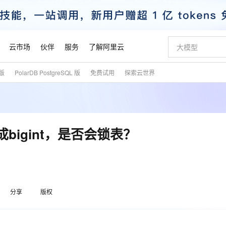
云市场
伙伴
服务
了解阿里云
式版
PolarDB PostgreSQL 版
免费试用
探索云世界
AI 特惠
数据与 API
成为产品伙伴
企业增值服务
最佳实践
价格计算器
AI 场景体
基础软件
产品伙伴合
阿里云认证
市场活动
配置报价
大模型
自助选配和估算价格
新方式
睿译宝，AI翻译排版一步到位
智启 AI 普惠权益
产品生态集成认证中心
企业支持计划
云上春晚
域名与网站
千问官方 MaaS 平台，为开发者和 Agent 而生，新用户赠送 1 亿 + tokens 额度
Qwen Aud
AI Coding
阿里云Maa
2026 阿里云
云服务器 E
为企业打
数据集
Windows
大模型认证
模型
NEW
NEW
交付可用成果
值低价云产品抢先购
上传文档即自动完成翻译和格式还原
至高享 1亿+免费 tokens，加速 Al 应用落地
提供智能易用的域名与建站服务
智能编程，一键
安全可靠、
产品生态伙伴
专家技术服务
云上奥运之旅
弹性计算合作
阿里云中企出
手机三要素
宝塔 Linux
全部认证
nt改成bigint，是否会锁表？
价格优势
有专属领域专家
GLM-5.2：长任务时代开源旗舰模型
阿里云 OPC 创新助力计划
千问大模型
即刻拥有 DeepS
AI 电商营销
对象存储 O
大模型
产品生态伙伴工作台
企业增值服务台
云栖战略参考
云存储合作计
云栖大会
身份实名认证
CentOS
训练营
推动算力普惠，释放技术红利
最高返9万
多领域专家智能体,一键组建 AI 虚拟交付团队
快速构建应用程序和网站，即刻迈出上云第一步
至高百万元 Token 补贴，加速一人公司成长
多元化、高性能、安全可靠的大模型服务
真正可用的 1M 上下文,一次完成代码全链路开发
轻松解锁专属 Dee
从图文生成到
云上的中国
数据库合作计
活动全景
短信
Docker
图片和
站式影视创作平台
Hermes Agent，打造自进化智能体
Token Plan 模型订阅计划
数字证书管理服务（原SSL证书）
5 分钟轻松部署
AI 广告创作
无影云电脑
企业成长
NEW
信息公告
看见新力量
云网络合作计
OCR 文字识别
JAVA
证享300元代金券
可视化编排打通从文字构思到成片全链路闭环
全托管，含MySQL、PostgreSQL、SQL Server、MariaDB多引擎
自主进化，持久记忆，越用越聪明
Qwen3.8-Max 首发尝鲜，限时加量 10 倍，夜间低至2折
实现全站HTTPS，呈现可信的WEB访问
图文、视频一
随时随地安
魔搭 Mode
Kimi-K3
HappyHors
分享
版权
NEW
loud
服务实践
官网公告
金融模力时刻
Salesforce O
版
发票查验
全能环境
Claude Code + GStack 打造工程团队
千问办公，限时限量积分加倍
Qoder
低代码高效构
AI 建站
短信服务
型
NEW
作计划
Kimi 最新旗舰模型，长程编程与推理利器
让文字生成流
计划
创新中心
魔搭 ModelSc
健康状态
理服务
让AI从“聊天伙伴”进化为能干活的“数字员工”
安装技能 GStack，拥有专属 AI 工程团队
你的AI工作搭子，覆盖日常办公高频场景
面向真实软件的智能体编程平台
0 代码专业建
客户案例
天气预报查询
操作系统
态合作计划