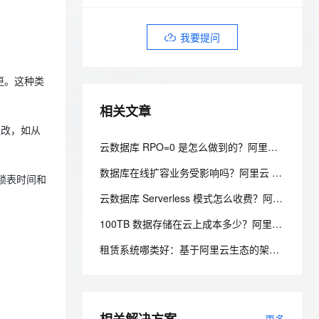
安全
我要投诉
e-1.1-I2V
Cosyvoice-V3-Flash
PolarDB
上云场景组合购
Milvus 弹性伸缩功能新增节
伴
漫剧创作，剧本、分镜、视频高效生成
100%兼容MySQL、PostgreSQL，兼容Oracle，支持集中和分布式
覆盖90%+业务场景，专享组合折扣价
点支持范围
畅自然，细节丰富
高表现力语音合成大模型，语音克隆听感自然
VPN
我要提问
ernetes 版 ACK
云聚AI 严选权益
AI 原生数据库服务发布
SSL 证书
2V
Fun-ASR
，一键激活高效办公新体验
理容器应用的 K8s 服务
精选AI产品，从模型到应用全链提效
Agent 数据网关
文戏情感细腻自然，动作戏激烈拳拳到肉，实现更强表演能力
支持中英文自由切换，具备更强的噪声鲁棒性
更。这种类
堡垒机
AI 用量加速计划
云原生数据库 PolarDB
相关文章
防火墙
、识别商机，让客服更高效、服务更出色。
新老同享，达量后返
Agentic Database 发布
更改，如从
主机安全
应用
云数据库 RPO=0 是怎么做到的？阿里云 PolarDB 三副本 + 物理复制解析
千问办公
NEW
数据库在线扩容业务受影响吗？阿里云 PolarDB 秒级弹性无感变配解析
AI 应用及服务市场
少锁表时间和
的智能体编程平台
一站式AI生产力平台
云数据库 Serverless 模式怎么收费？阿里云 PolarDB Serverless 按需计费解析
AI 应用
伶鹊
100TB 数据存储在云上成本多少？阿里云 PolarDB 存算分离省成本解析
企业级人与Agent协作平台，接入和调度多个数字员工
智能客服平台，对话机器人、对话分析、智能外呼
大模型
租赁系统哪类好：基于阿里云生态的架构设计与选型考量
大模型服务平台百炼 - 全妙
自然语言处理
应用创作平台
多模态内容创作工具，已接入 DeepSeek
数据标注
机器学习