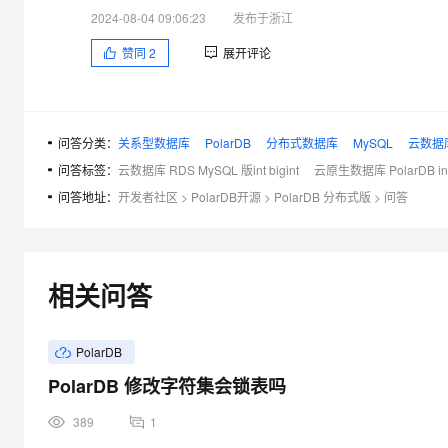
2024-08-04 09:06:23
发布于浙江
赞同
2
展开评论
问答分类：
关系型数据库
PolarDB
分布式数据库
MySQL
云数据库
问答标签：
云数据库 RDS MySQL 版int bigint
云原生数据库 PolarDB in
问答地址：
开发者社区
>
PolarDB开源
>
PolarDB 分布式版
>
问答
相关问答
PolarDB
PolarDB 修改字符集会锁表吗
389
1