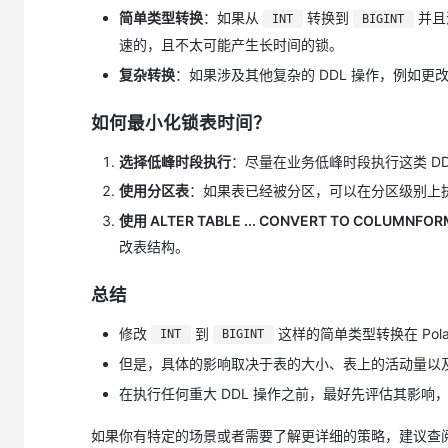
大模型解决方案
简单类型转换
：如果从
转换到
并且
INT
BIGINT
迁移与运维管理
速的，且不太可能产生长时间的锁。
快速部署 Dify，高效搭建 
复杂转换
：如果涉及其他复杂的 DDL 操作，例如
专有云
10 分钟在聊天系统中增加
如何最小化锁表时间？
选择低峰时段执行
：尽量在业务低峰时段执行这类 DD
使用分区表
：如果表已经被分区，可以在分区级别上执
使用 ALTER TABLE ... CONVERT TO COLUMNFO
改表结构。
总结
修改
到
这样的简单类型转换在 Pola
INT
BIGINT
但是，具体的影响取决于表的大小、表上的活动量以
在执行任何重大 DDL 操作之前，最好先评估其影响
如果你有特定的场景或者需要了解更详细的策略，建议查阅 