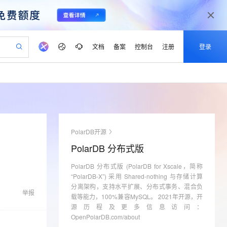
文档
备案
控制台
注册
登录
验
作计划
器
AI 活动
专业服务
服务伙伴合作计划
开发者社区
加入我们
产品动态
服务平台百炼
阿里云 OPC 创新助力计划
一站式生成采购清单，支持单品或批量购买
io：打造专属 AI 语音助手
S产品伙伴计划（繁花）
峰会
CS
造的大模型服务与应用开发平台
一句话生成原生可编辑精美 PPT 文稿
AI 生产力先锋
Al MaaS 服务伙伴赋能合作
域名
博文
Careers
至高可申请百万元
Qwen3.8-Max 模型上线
开启高性价比 AI 编程新体验
弹性可伸缩的云计算服务
Qwen-Audio-3.0-Realtime 端到端实时语音角色扮演
输入一句话想法, 轻松生成专业的 PPT
先锋实践拓展 AI 生产力的边界
Token 补贴，五大权
计划
海大会
伙伴信用分合作计划
商标
问答
社会招聘
PolarDB开源
益加速 OPC 成功
eek-V4-Pro
SS
一键部署幻兽帕鲁游戏服务器
飞天发布时刻
HOT
Open Search 向量检索版支
划
备案
电子书
校园招聘
PolarDB 分布式版
pSeek-V4-Pro
视频创作，一键激活电商全链路生产力
稳定、安全、高性价比、高性能的云存储服务
一键购买专属联机服务器，轻松开启游戏
所见，即是所愿
持视频检索 Pipeline 功能
更多支持
划
公司注册
镜像站
视频生成
语音识别与合成
PolarDB 分布式版 (PolarDB for Xscale，简称
专属 QwenPaw
漫剧工坊：一站式动画创作平台
AI 实训营
HOT
应用身份服务 (IDaaS)
合作伙伴培训与认证
“PolarDB-X”) 采用 Shared-nothing 与存储计算
划
上云迁移
站生成，高效打造优质广告素材
全接入的云上超级电脑
从聊天伙伴进化为能主动干活的本地数字员工
快速生产连贯的高质量长漫剧
从基础到进阶，Agent 创客手把手教你
OpenClaw 管理能力上线
分离架构，支持水平扩展、分布式事务、混合负
lScope
我要反馈
e-1.1-T2V
Qwen3-TTS-Flash
举报
查询合作伙伴
载等能力，100%兼容MySQL。 2021年开源，开
n Alibaba Cloud ISV 合作
代维服务
建企业门户网站
10 分钟搭建微信、支付宝小程序
MaxCompute MaxFrame 提
畅细腻的高质量视频
离线语音合成大模型，多语言方言自适应，低延迟高稳定
源历程及更多信息访问：
创新加速
ope
登录合作伙伴管理后台
我要建议
站，无忧落地极速上线
以可视化方式快速构建移动和 PC 门户网站
国内短信简单易用，安全可靠，秒级触达，全球覆盖200+国家和地区。
高效部署网站，快速应用到小程序
供自动弹性内存功能
OpenPolarDB.com/about