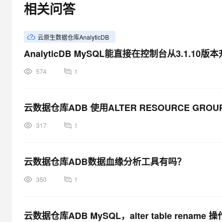
相关问答
大模型解决方案
迁移与运维管理
快速部署 Dify，高效搭建 
云原生数据仓库AnalyticDB
专有云
AnalyticDB MySQL能直接在控制台从3.1.1
10 分钟在聊天系统中增加
574
1
云数据仓库ADB 使用ALTER RESOURCE GR
317
1
云数据仓库ADB数据血缘分析工具有吗？
350
1
云数据仓库ADB MySQL，alter table rena