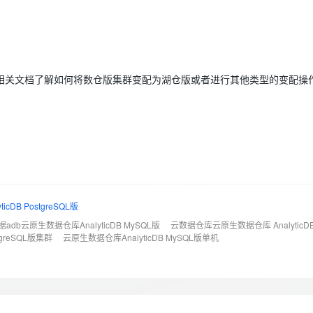
Deepseek-v4-pro
HappyHors
同享
万小智 AI 建站低至 15元/月
Qoder CN
AI 短剧/漫剧
云原生数据库 
快递物流查询
WordPress
成为服务伙
高校合作
点，立即开启云上创新
覆盖公网/内网、递归/权威、移动APP等全场景解析服务
送.CN域名，送备案服务码
基于千问大模型等，支持代码智能生成、研发智能问答
AI助力短剧
态智能体模型
旗舰 MoE 大模型，百万上下文与顶尖推理能力
图生视频，流
Ubuntu
服务生态伙伴
云工开物
企业应用
Works
Night Plan 支持 Qwen 3.8-Max
云原生大数据计算服务 MaxCompute
AI 办公
容器服务 Kub
NEW
GLM-5.2
Wan2.7-T
Red Hat
30+ 款产品免费体验
Data Agent 驱动的一站式 Data+AI 开发治理平台
夜间 5 折，Qwen/Meoo/TokenPlan 客户专享
面向分析的企业级SaaS模式云数据仓库
AI智能应用
提供一站式管
科研合作
视觉 Coding、空间感知、多模态思考等全面升级
1M上下文，专为长程任务能力而生
相关文档了解如何将数仓版集群变配为湖仓版或者进行其他类型的变配操
ERP
堂（旗舰版）
SUSE
智能客服
CRM
防护产品
2个月
自动承接线索
建站小程序
OA 办公系统
AI 应用构建
大模型原生
力提升
财税管理
模板建站
Qoder
大模型服务平台百炼-应用模版
HOT
NEW
面向真实软件
个人版上线、团队版降价；千问3.8-Max首发发尝鲜
丰富多元化的应用模版和解决方案
400电话
定制建站
cDB PostgreSQL版
万有无界
大模型服务平台百炼-智能体
方案
广告营销
模板小程序
的模型效果
灵活可视化地构建企业级 Agent
adb云原生数据仓库AnalyticDB MySQL版
云数据仓库云原生数据仓库 AnalyticD
定制小程序
tgreSQL版集群
云原生数据仓库AnalyticDB MySQL版单机
秒悟
人工智能平台 PAI
APP 开发
云端极速 AI 
新一代 AI 视频生成模型，深度适配广告营销等场景
AI Native 的算法工程平台，一站式完成建模、训练、推理服务部署
建站系统