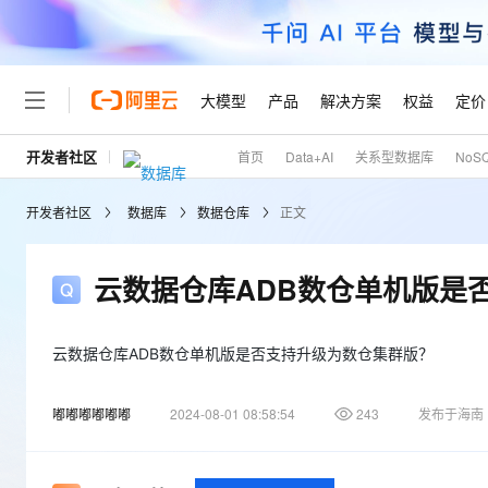
大模型
产品
解决方案
权益
定价
开发者社区
首页
Data+AI
关系型数据库
NoS
大模型
产品
解决方案
权益
定价
云市场
伙伴
服务
了解阿里云
精选产品
精选解决方案
普惠上云
产品定价
精选商城
成为销售伙伴
售前咨询
为什么选择阿里云
千问AI平台
开发者社区
数据库
数据仓库
正文
了解云产品的定价详情
大模型服务平台百炼
千问办公，解锁你的工作
普惠上云 官方力荐
分销伙伴
在线服务
网站建设
什么是云计算
大
大模型服务与应用平台
企业级Agent产品，直接
云服务器38元/年起，超
咨询伙伴
多端小程序
技术领先
云数据仓库ADB数仓单机版是
云上成本管理
售后服务
轻量应用服务器
Agency Agents：拥
官方推荐返现计划
大模型
精选产品
精选解决方案
Salesforce 国际版订阅
稳定可靠
管理和优化成本
推荐新用户得奖励，单订单
销售伙伴合作计划
自助服务
友盟天域
安全合规
人工智能与机器学习
AI
云数据仓库ADB数仓单机版是否支持升级为数仓集群版？
文本生成
云数据库 RDS
HappyHorse 打造一
云工开物
无影生态合作计划
在线服务
观测云
分析师报告
高校专属算力普惠，学生认
计算
互联网应用开发
Qwen3.8-Max
嘟嘟嘟嘟嘟嘟
2024-08-01 08:58:54
243
发布于海南
HOT
Salesforce On Alibaba C
工单服务
Tuya 物联网平台阿里云
研究报告与白皮书
人工智能平台 PAI
快速拥有专属 OpenClaw
大模
Consulting Partner 合
大数据
容器
智能体时代全能旗舰模型
免费试用
短信专区
一站式AI开发、训练和推
蓝凌 OA
AI 大模型销售与服务生
现代化应用