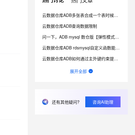
热门讨论
热门文章
云数据仓库ADB多张表合成一个表时候提示Unexpected token 如何优化？
息提取
与 AI 智能体进行实时音视频通话
从文本、图片、视频中提取结构化的属性信息
构建支持视频理解的 AI 音视频实时通话应用
云数据仓库ADB查询数据限制
t.diy 一步搞定创意建站
构建大模型应用的安全防护体系
问一下，ADB mysql 数仓版【弹性模式单机版】 支持升配到 【弹性模式集群版】 吗 ？
通过自然语言交互简化开发流程,全栈开发支持
通过阿里云安全产品对 AI 应用进行安全防护
云数据仓库ADB rdsmysql自定义函数能否返回表结果？
云数据仓库ADB如何通过主外键约束提升JOIN查询性能？
云数据仓库ADB 这个错应该怎么处理？
展开全部
云数据仓库ADB为什么CONVERT(name_value USING gbk)不生效？
云数据仓库ADB怎么查看内核版本号？
还有其他疑问?
咨询AI助理
adb中我用str_to_date, 报错[HY000][1815] [40040, 2023041
想获取当前adb是数仓版还是湖仓版有sql语法吗？