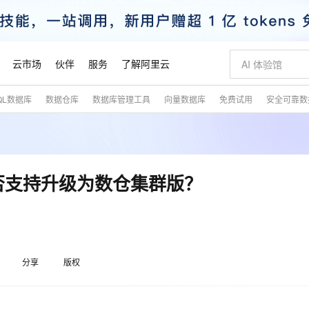
云市场
伙伴
服务
了解阿里云
QL数据库
数据仓库
数据库管理工具
向量数据库
免费试用
安全可靠数
AI 特惠
数据与 API
成为产品伙伴
企业增值服务
最佳实践
价格计算器
AI 场景体
基础软件
产品伙伴合
阿里云认证
市场活动
配置报价
大模型
自助选配和估算价格
新方式
睿译宝，AI翻译排版一步到位
智启 AI 普惠权益
产品生态集成认证中心
企业支持计划
云上春晚
域名与网站
千问官方 MaaS 平台，为开发者和 Agent 而生，新用户赠送 1 亿 + tokens 额度
Qwen Aud
AI Coding
阿里云Maa
2026 阿里云
云服务器 E
为企业打
数据集
Windows
大模型认证
模型
NEW
NEW
交付可用成果
值低价云产品抢先购
上传文档即自动完成翻译和格式还原
至高享 1亿+免费 tokens，加速 Al 应用落地
提供智能易用的域名与建站服务
智能编程，一键
安全可靠、
产品生态伙伴
专家技术服务
云上奥运之旅
弹性计算合作
阿里云中企出
手机三要素
宝塔 Linux
全部认证
否支持升级为数仓集群版？
价格优势
有专属领域专家
GLM-5.2：长任务时代开源旗舰模型
阿里云 OPC 创新助力计划
千问大模型
即刻拥有 DeepS
AI 电商营销
对象存储 O
大模型
产品生态伙伴工作台
企业增值服务台
云栖战略参考
云存储合作计
云栖大会
身份实名认证
CentOS
训练营
推动算力普惠，释放技术红利
最高返9万
多领域专家智能体,一键组建 AI 虚拟交付团队
快速构建应用程序和网站，即刻迈出上云第一步
至高百万元 Token 补贴，加速一人公司成长
多元化、高性能、安全可靠的大模型服务
真正可用的 1M 上下文,一次完成代码全链路开发
轻松解锁专属 Dee
从图文生成到
云上的中国
数据库合作计
活动全景
短信
Docker
图片和
站式影视创作平台
Hermes Agent，打造自进化智能体
Token Plan 模型订阅计划
数字证书管理服务（原SSL证书）
5 分钟轻松部署
AI 广告创作
无影云电脑
企业成长
NEW
信息公告
看见新力量
云网络合作计
OCR 文字识别
JAVA
证享300元代金券
可视化编排打通从文字构思到成片全链路闭环
全托管，含MySQL、PostgreSQL、SQL Server、MariaDB多引擎
自主进化，持久记忆，越用越聪明
Qwen3.8-Max 首发尝鲜，限时加量 10 倍，夜间低至2折
实现全站HTTPS，呈现可信的WEB访问
图文、视频一
随时随地安
魔搭 Mode
Kimi-K3
HappyHors
分享
版权
NEW
loud
服务实践
官网公告
金融模力时刻
Salesforce O
版
发票查验
全能环境
Claude Code + GStack 打造工程团队
千问办公，限时限量积分加倍
Qoder
低代码高效构
AI 建站
短信服务
型
NEW
作计划
Kimi 最新旗舰模型，长程编程与推理利器
让文字生成流
计划
创新中心
魔搭 ModelSc
健康状态
理服务
让AI从“聊天伙伴”进化为能干活的“数字员工”
安装技能 GStack，拥有专属 AI 工程团队
你的AI工作搭子，覆盖日常办公高频场景
面向真实软件的智能体编程平台
0 代码专业建
客户案例
天气预报查询
操作系统
态合作计划