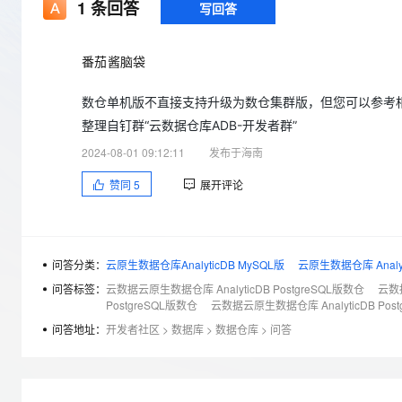
存储
天池大赛
1
条回答
写回答
Qwen3.7-Plus
云解析DNS
解决方案免费试用 新老
电子合同
最高领取价值200元试用
能看、能想、能动手的多模
安全
网络与CDN
AI 算法大赛
畅捷通
番茄酱脑袋
大数据开发治理平台 Data
AI 产品 免费试用
网络
安全
云开发大赛
Qwen3-VL-Plus
Tableau 订阅
1亿+ 大模型 tokens 和 
数仓单机版不直接支持升级为数仓集群版，但您可以参考
可观测
入门学习赛
中间件
AI空中课堂在线直播课
云防火墙
140+云产品 免费试用
整理自钉群“云数据仓库ADB-开发者群”
上云与迁云
云原生的云上边界网络安全
产品新客免费试用，最长1
数据库
2024-08-01 09:12:11
发布于海南
生态解决方案
大模型服务
企业出海
大模型ACA认证体验
大数据计算
赞同
5
展开评论
助力企业全员 AI 认知与能
行业生态解决方案
千问AI平台-Token Plan
政企业务
媒体服务
开发者生态解决方案
企业服务与云通信
问答分类：
云原生数据仓库AnalyticDB MySQL版
云原生数据仓库 Analyti
千问AI平台-模型体验
AI 开发和 AI 应用解决
在线体验全尺寸、多种模态
问答标签：
云数据云原生数据仓库 AnalyticDB PostgreSQL版数仓
云数据
域名与网站
PostgreSQL版数仓
云数据云原生数据仓库 AnalyticDB Pos
Happy 系列大模型
终端用户计算
问答地址：
开发者社区
>
数据库
>
数据仓库
>
问答
Serverless
开发工具