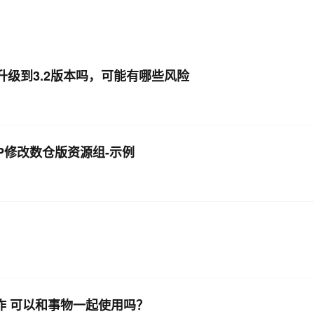
AI 应用
10分钟微调：让0.6B模型媲美235B模
多模态数据信
型
依托云原生高可用架构,实现Dify私有化部署
用1%尺寸在特定领域达到大模型90%以上效果
0版本升级到3.2版本吗，可能有哪些风险
一个 AI 助手
超强辅助，Bol
即刻拥有 DeepSeek-R1 满血版
在企业官网、通讯软件中为客户提供 AI 客服
多种方案随心选，轻松解锁专属 DeepSeek
OUP修改数仓版资源组-示例
me 操作 可以和事物一起使用吗？