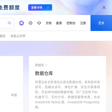
文档
备案
控制台
注册
登录
据库
探索云世界
验
作计划
器
AI 活动
专业服务
服务伙伴合作计划
开发者社区
加入我们
产品动态
服务平台百炼
阿里云 OPC 创新助力计划
一站式生成采购清单，支持单品或批量购买
io：打造专属 AI 语音助手
S产品伙伴计划（繁花）
峰会
CS
造的大模型服务与应用开发平台
一句话生成原生可编辑精美 PPT 文稿
AI 生产力先锋
Al MaaS 服务伙伴赋能合作
域名
博文
Careers
至高可申请百万元
Qwen3.8-Max 模型上线
开启高性价比 AI 编程新体验
弹性可伸缩的云计算服务
Qwen-Audio-3.0-Realtime 端到端实时语音角色扮演
输入一句话想法, 轻松生成专业的 PPT
先锋实践拓展 AI 生产力的边界
Token 补贴，五大权
计划
海大会
伙伴信用分合作计划
商标
问答
社会招聘
数据库
益加速 OPC 成功
eek-V4-Pro
SS
一键部署幻兽帕鲁游戏服务器
飞天发布时刻
HOT
Open Search 向量检索版支
划
备案
电子书
校园招聘
数据仓库
pSeek-V4-Pro
视频创作，一键激活电商全链路生产力
稳定、安全、高性价比、高性能的云存储服务
一键购买专属联机服务器，轻松开启游戏
所见，即是所愿
持视频检索 Pipeline 功能
更多支持
划
公司注册
镜像站
视频生成
语音识别与合成
阿里云自主研发的云原生数据仓库，具有高并发
专属 QwenPaw
漫剧工坊：一站式动画创作平台
AI 实训营
HOT
应用身份服务 (IDaaS)
合作伙伴培训与认证
读写、低峰谷读写、弹性扩展、安全可靠等特
划
上云迁移
站生成，高效打造优质广告素材
全接入的云上超级电脑
从聊天伙伴进化为能主动干活的本地数字员工
快速生产连贯的高质量长漫剧
从基础到进阶，Agent 创客手把手教你
OpenClaw 管理能力上线
性，可支持PB级别数据存储，可广泛应用于BI、
lScope
我要反馈
e-1.1-T2V
Qwen3-TTS-Flash
举报
查询合作伙伴
机器学习、实时分析、数据挖掘等场景。包含
n Alibaba Cloud ISV 合作
代维服务
建企业门户网站
10 分钟搭建微信、支付宝小程序
MaxCompute MaxFrame 提
畅细腻的高质量视频
离线语音合成大模型，多语言方言自适应，低延迟高稳定
AnalyticDB MySQL版、AnalyticDB PostgreSQL
创新加速
ope
登录合作伙伴管理后台
我要建议
站，无忧落地极速上线
以可视化方式快速构建移动和 PC 门户网站
国内短信简单易用，安全可靠，秒级触达，全球覆盖200+国家和地区。
高效部署网站，快速应用到小程序
供自动弹性内存功能
版。