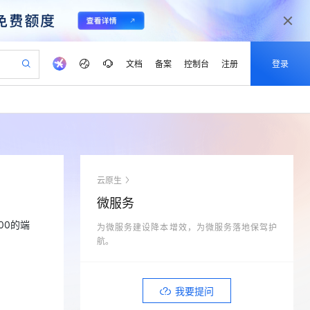
文档
备案
控制台
注册
登录
验
作计划
器
AI 活动
专业服务
服务伙伴合作计划
开发者社区
加入我们
产品动态
服务平台百炼
阿里云 OPC 创新助力计划
一站式生成采购清单，支持单品或批量购买
io：打造专属 AI 语音助手
S产品伙伴计划（繁花）
峰会
CS
造的大模型服务与应用开发平台
一句话生成原生可编辑精美 PPT 文稿
AI 生产力先锋
Al MaaS 服务伙伴赋能合作
域名
博文
Careers
至高可申请百万元
Qwen3.8-Max 模型上线
开启高性价比 AI 编程新体验
弹性可伸缩的云计算服务
Qwen-Audio-3.0-Realtime 端到端实时语音角色扮演
输入一句话想法, 轻松生成专业的 PPT
先锋实践拓展 AI 生产力的边界
Token 补贴，五大权
计划
海大会
伙伴信用分合作计划
商标
问答
社会招聘
云原生
益加速 OPC 成功
eek-V4-Pro
SS
一键部署幻兽帕鲁游戏服务器
飞天发布时刻
HOT
Open Search 向量检索版支
划
备案
电子书
校园招聘
微服务
pSeek-V4-Pro
视频创作，一键激活电商全链路生产力
稳定、安全、高性价比、高性能的云存储服务
一键购买专属联机服务器，轻松开启游戏
所见，即是所愿
持视频检索 Pipeline 功能
更多支持
划
公司注册
镜像站
00的端
视频生成
语音识别与合成
为微服务建设降本增效，为微服务落地保驾护
专属 QwenPaw
漫剧工坊：一站式动画创作平台
AI 实训营
HOT
应用身份服务 (IDaaS)
合作伙伴培训与认证
航。
划
上云迁移
站生成，高效打造优质广告素材
全接入的云上超级电脑
从聊天伙伴进化为能主动干活的本地数字员工
快速生产连贯的高质量长漫剧
从基础到进阶，Agent 创客手把手教你
OpenClaw 管理能力上线
lScope
我要反馈
e-1.1-T2V
Qwen3-TTS-Flash
查询合作伙伴
n Alibaba Cloud ISV 合作
代维服务
建企业门户网站
10 分钟搭建微信、支付宝小程序
MaxCompute MaxFrame 提
畅细腻的高质量视频
离线语音合成大模型，多语言方言自适应，低延迟高稳定
创新加速
ope
登录合作伙伴管理后台
我要提问
我要建议
站，无忧落地极速上线
以可视化方式快速构建移动和 PC 门户网站
国内短信简单易用，安全可靠，秒级触达，全球覆盖200+国家和地区。
高效部署网站，快速应用到小程序
供自动弹性内存功能