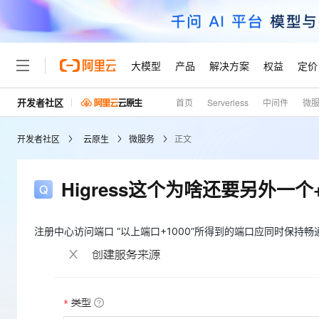
大模型
产品
解决方案
权益
定价
开发者社区
首页
Serverless
中间件
微
大模型
产品
解决方案
权益
定价
云市场
伙伴
服务
了解阿里云
精选产品
精选解决方案
普惠上云
产品定价
精选商城
成为销售伙伴
售前咨询
为什么选择阿里云
千问AI平台
开发者社区
云原生
微服务
正文
了解云产品的定价详情
大模型服务平台百炼
千问办公，解锁你的工作
普惠上云 官方力荐
分销伙伴
在线服务
网站建设
什么是云计算
大
大模型服务与应用平台
企业级Agent产品，直接
云服务器38元/年起，超
咨询伙伴
多端小程序
技术领先
Higress这个为啥还要另外一个
云上成本管理
售后服务
轻量应用服务器
Agency Agents：拥
官方推荐返现计划
大模型
精选产品
精选解决方案
Salesforce 国际版订阅
稳定可靠
管理和优化成本
推荐新用户得奖励，单订单
销售伙伴合作计划
自助服务
友盟天域
安全合规
人工智能与机器学习
AI
注册中心访问端口 “以上端口+1000”所得到的端口应同时保持畅
文本生成
云数据库 RDS
HappyHorse 打造一
云工开物
无影生态合作计划
在线服务
观测云
分析师报告
高校专属算力普惠，学生认
计算
互联网应用开发
Qwen3.8-Max
HOT
Salesforce On Alibaba C
工单服务
Tuya 物联网平台阿里云
研究报告与白皮书
人工智能平台 PAI
快速拥有专属 OpenClaw
大模
Consulting Partner 合
大数据
容器
智能体时代全能旗舰模型
免费试用
短信专区
一站式AI开发、训练和推
蓝凌 OA
AI 大模型销售与服务生
现代化应用