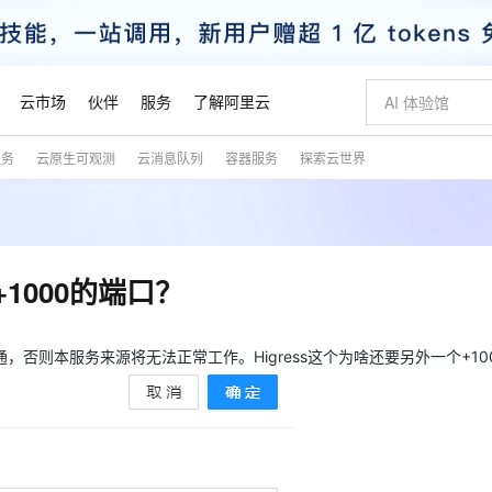
云市场
伙伴
服务
了解阿里云
服务
云原生可观测
云消息队列
容器服务
探索云世界
AI 特惠
数据与 API
成为产品伙伴
企业增值服务
最佳实践
价格计算器
AI 场景体
基础软件
产品伙伴合
阿里云认证
市场活动
配置报价
大模型
自助选配和估算价格
新方式
睿译宝，AI翻译排版一步到位
智启 AI 普惠权益
产品生态集成认证中心
企业支持计划
云上春晚
域名与网站
千问官方 MaaS 平台，为开发者和 Agent 而生，新用户赠送 1 亿 + tokens 额度
Qwen Aud
AI Coding
阿里云Maa
2026 阿里云
云服务器 E
为企业打
数据集
Windows
大模型认证
模型
NEW
NEW
交付可用成果
值低价云产品抢先购
上传文档即自动完成翻译和格式还原
至高享 1亿+免费 tokens，加速 Al 应用落地
提供智能易用的域名与建站服务
智能编程，一键
安全可靠、
产品生态伙伴
专家技术服务
云上奥运之旅
弹性计算合作
阿里云中企出
手机三要素
宝塔 Linux
全部认证
+1000的端口？
价格优势
有专属领域专家
GLM-5.2：长任务时代开源旗舰模型
阿里云 OPC 创新助力计划
千问大模型
即刻拥有 DeepS
AI 电商营销
对象存储 O
大模型
产品生态伙伴工作台
企业增值服务台
云栖战略参考
云存储合作计
云栖大会
身份实名认证
CentOS
训练营
推动算力普惠，释放技术红利
最高返9万
多领域专家智能体,一键组建 AI 虚拟交付团队
快速构建应用程序和网站，即刻迈出上云第一步
至高百万元 Token 补贴，加速一人公司成长
多元化、高性能、安全可靠的大模型服务
真正可用的 1M 上下文,一次完成代码全链路开发
轻松解锁专属 Dee
从图文生成到
云上的中国
数据库合作计
活动全景
短信
Docker
通，否则本服务来源将无法正常工作。Higress这个为啥还要另外一个+10
图片和
站式影视创作平台
Hermes Agent，打造自进化智能体
Token Plan 模型订阅计划
数字证书管理服务（原SSL证书）
5 分钟轻松部署
AI 广告创作
无影云电脑
企业成长
NEW
信息公告
看见新力量
云网络合作计
OCR 文字识别
JAVA
证享300元代金券
可视化编排打通从文字构思到成片全链路闭环
全托管，含MySQL、PostgreSQL、SQL Server、MariaDB多引擎
自主进化，持久记忆，越用越聪明
Qwen3.8-Max 首发尝鲜，限时加量 10 倍，夜间低至2折
实现全站HTTPS，呈现可信的WEB访问
图文、视频一
随时随地安
魔搭 Mode
Kimi-K3
HappyHors
NEW
loud
服务实践
官网公告
金融模力时刻
Salesforce O
版
发票查验
全能环境
Claude Code + GStack 打造工程团队
千问办公，限时限量积分加倍
Qoder
低代码高效构
AI 建站
短信服务
型
NEW
作计划
Kimi 最新旗舰模型，长程编程与推理利器
让文字生成流
计划
创新中心
魔搭 ModelSc
健康状态
理服务
让AI从“聊天伙伴”进化为能干活的“数字员工”
安装技能 GStack，拥有专属 AI 工程团队
你的AI工作搭子，覆盖日常办公高频场景
面向真实软件的智能体编程平台
0 代码专业建
客户案例
天气预报查询
操作系统
态合作计划