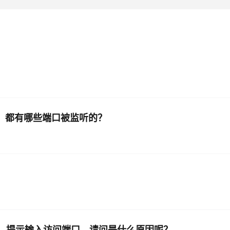
AI 应用
10分钟微调：让0.6B模型媲美235B模
多模态数据信
型
依托云原生高可用架构,实现Dify私有化部署
用1%尺寸在特定领域达到大模型90%以上效果
一个 AI 助手
超强辅助，Bol
即刻拥有 DeepSeek-R1 满血版
在企业官网、通讯软件中为客户提供 AI 客服
多种方案随心选，轻松解锁专属 DeepSeek
od 里面，都有哪些端口被监听的？
验失败，提示输入访问端口，请问是什么原因呢？