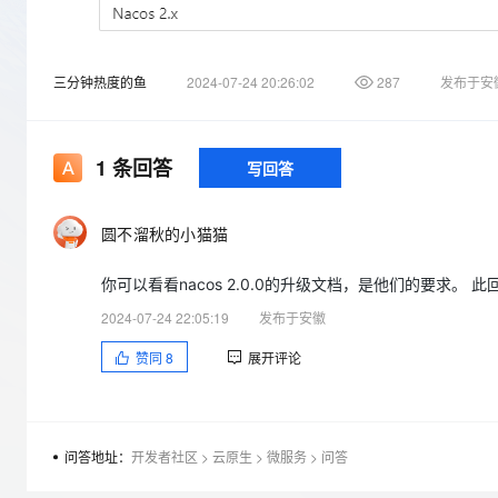
存储
天池大赛
Qwen3.7-Plus
云解析DNS
解决方案免费试用 新老
电子合同
最高领取价值200元试用
能看、能想、能动手的多模
安全
网络与CDN
AI 算法大赛
畅捷通
三分钟热度的鱼
2024-07-24 20:26:02
287
发布于安
大数据开发治理平台 Data
AI 产品 免费试用
网络
安全
云开发大赛
Qwen3-VL-Plus
Tableau 订阅
1亿+ 大模型 tokens 和 
可观测
入门学习赛
中间件
AI空中课堂在线直播课
云防火墙
140+云产品 免费试用
1
条回答
写回答
上云与迁云
云原生的云上边界网络安全
产品新客免费试用，最长1
数据库
生态解决方案
大模型服务
企业出海
大模型ACA认证体验
大数据计算
圆不溜秋的小猫猫
助力企业全员 AI 认知与能
行业生态解决方案
千问AI平台-Token Plan
政企业务
媒体服务
你可以看看nacos 2.0.0的升级文档，是他们的要求。 此回答整
开发者生态解决方案
企业服务与云通信
2024-07-24 22:05:19
发布于安徽
千问AI平台-模型体验
AI 开发和 AI 应用解决
在线体验全尺寸、多种模态
赞同
8
展开评论
域名与网站
Happy 系列大模型
终端用户计算
Serverless
问答地址：
开发者社区
>
云原生
>
微服务
>
问答
开发工具