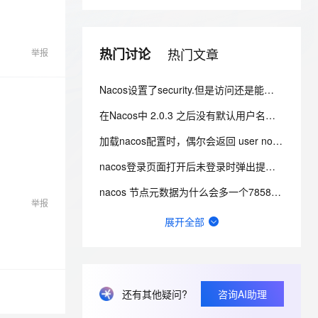
安全
我要投诉
e-1.1-I2V
Cosyvoice-V3-Flash
PolarDB
上云场景组合购
Milvus 弹性伸缩功能新增节
伴
漫剧创作，剧本、分镜、视频高效生成
100%兼容MySQL、PostgreSQL，兼容Oracle，支持集中和分布式
覆盖90%+业务场景，专享组合折扣价
点支持范围
畅自然，细节丰富
高表现力语音合成大模型，语音克隆听感自然
VPN
热门讨论
热门文章
举报
ernetes 版 ACK
云聚AI 严选权益
AI 原生数据库服务发布
SSL 证书
2V
Fun-ASR
，一键激活高效办公新体验
理容器应用的 K8s 服务
精选AI产品，从模型到应用全链提效
Agent 数据网关
文戏情感细腻自然，动作戏激烈拳拳到肉，实现更强表演能力
支持中英文自由切换，具备更强的噪声鲁棒性
堡垒机
Nacos设置了security.但是访问还是能看到节点信息 而且还不用验证身份怎么办？
AI 用量加速计划
云原生数据库 PolarDB
防火墙
、识别商机，让客服更高效、服务更出色。
新老同享，达量后返
Agentic Database 发布
在Nacos中 2.0.3 之后没有默认用户名密码，改如何登录？
主机安全
应用
加载nacos配置时，偶尔会返回 user not found! 这个错误是什么引起的？
nacos登录页面打开后未登录时弹出提示：user not found及权限认证失败怎么办？
千问办公
NEW
AI 应用及服务市场
的智能体编程平台
一站式AI生产力平台
nacos 节点元数据为什么会多一个7858接口？
举报
AI 应用
伶鹊
Nacos登录密码忘记了如何修改？
展开全部
企业级人与Agent协作平台，接入和调度多个数字员工
智能客服平台，对话机器人、对话分析、智能外呼
大模型
nacos连接超时原因有哪些？
大模型服务平台百炼 - 全妙
自然语言处理
nacos2.4如何使用pg数据库初始化sql？
应用创作平台
多模态内容创作工具，已接入 DeepSeek
数据标注
Nacos2.2.1版本可以不配置数据库吗?
还有其他疑问?
咨询AI助理
机器学习