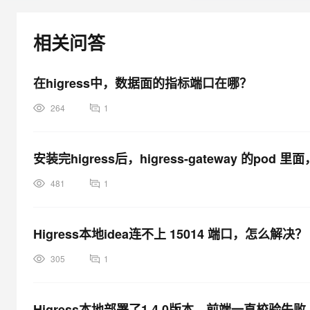
大模型解决方案
迁移与运维管理
相关问答
快速部署 Dify，高效搭建 
专有云
10 分钟在聊天系统中增加
在higress中，数据面的指标端口在哪？
264
1
口？
安装完higress后，higress-gateway 的p
481
1
Higress本地idea连不上 15014 端口，怎么解决？
305
1
Higress本地部署了1.4.0版本，前端一直校