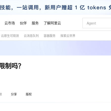
云市场
伙伴
服务
了解阿里云
云原生可观测
云消息队列
容器服务
探索云世界
AI 特惠
数据与 API
成为产品伙伴
企业增值服务
最佳实践
价格计算器
AI 场景体
基础软件
产品伙伴合
阿里云认证
市场活动
配置报价
大模型
自助选配和估算价格
新方式
睿译宝，AI翻译排版一步到位
智启 AI 普惠权益
产品生态集成认证中心
企业支持计划
云上春晚
域名与网站
千问官方 MaaS 平台，为开发者和 Agent 而生，新用户赠送 1 亿 + tokens 额度
Qwen Aud
AI Coding
阿里云Maa
2026 阿里云
云服务器 E
为企业打
数据集
Windows
大模型认证
模型
NEW
NEW
交付可用成果
值低价云产品抢先购
上传文档即自动完成翻译和格式还原
至高享 1亿+免费 tokens，加速 Al 应用落地
提供智能易用的域名与建站服务
智能编程，一键
安全可靠、
产品生态伙伴
专家技术服务
云上奥运之旅
弹性计算合作
阿里云中企出
手机三要素
宝塔 Linux
全部认证
S限制吗？
价格优势
有专属领域专家
GLM-5.2：长任务时代开源旗舰模型
阿里云 OPC 创新助力计划
千问大模型
即刻拥有 DeepS
AI 电商营销
对象存储 O
大模型
产品生态伙伴工作台
企业增值服务台
云栖战略参考
云存储合作计
云栖大会
身份实名认证
CentOS
训练营
推动算力普惠，释放技术红利
最高返9万
多领域专家智能体,一键组建 AI 虚拟交付团队
快速构建应用程序和网站，即刻迈出上云第一步
至高百万元 Token 补贴，加速一人公司成长
多元化、高性能、安全可靠的大模型服务
真正可用的 1M 上下文,一次完成代码全链路开发
轻松解锁专属 Dee
从图文生成到
云上的中国
数据库合作计
活动全景
短信
Docker
图片和
站式影视创作平台
Hermes Agent，打造自进化智能体
Token Plan 模型订阅计划
数字证书管理服务（原SSL证书）
5 分钟轻松部署
AI 广告创作
无影云电脑
企业成长
NEW
信息公告
看见新力量
云网络合作计
OCR 文字识别
JAVA
证享300元代金券
可视化编排打通从文字构思到成片全链路闭环
全托管，含MySQL、PostgreSQL、SQL Server、MariaDB多引擎
自主进化，持久记忆，越用越聪明
Qwen3.8-Max 首发尝鲜，限时加量 10 倍，夜间低至2折
实现全站HTTPS，呈现可信的WEB访问
图文、视频一
随时随地安
魔搭 Mode
Kimi-K3
HappyHors
徽
分享
版权
NEW
loud
服务实践
官网公告
金融模力时刻
Salesforce O
版
发票查验
全能环境
Claude Code + GStack 打造工程团队
千问办公，限时限量积分加倍
Qoder
低代码高效构
AI 建站
短信服务
型
NEW
作计划
Kimi 最新旗舰模型，长程编程与推理利器
让文字生成流
计划
创新中心
魔搭 ModelSc
健康状态
理服务
让AI从“聊天伙伴”进化为能干活的“数字员工”
安装技能 GStack，拥有专属 AI 工程团队
你的AI工作搭子，覆盖日常办公高频场景
面向真实软件的智能体编程平台
0 代码专业建
客户案例
天气预报查询
操作系统
态合作计划