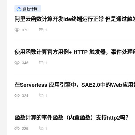
大模型解决方案
函数计算
迁移与运维管理
快速部署 Dify，高效搭建 
阿里云函数计算开发ide终端运行正常 但是通过触
专有云
372
1
10 分钟在聊天系统中增加
使用函数计算官方用例+ HTTP 触发器，事件处理函数为
346
1
在Serverless 应用引擎中，SAE2.0中的Web
324
1
函数计算的事件函数（内置函数）支持http2吗？
229
1