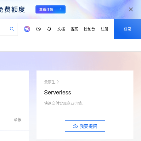
文档
备案
控制台
注册
登录
验
作计划
器
AI 活动
专业服务
服务伙伴合作计划
开发者社区
加入我们
产品动态
服务平台百炼
阿里云 OPC 创新助力计划
一站式生成采购清单，支持单品或批量购买
io：打造专属 AI 语音助手
S产品伙伴计划（繁花）
峰会
CS
造的大模型服务与应用开发平台
一句话生成原生可编辑精美 PPT 文稿
AI 生产力先锋
Al MaaS 服务伙伴赋能合作
域名
博文
Careers
至高可申请百万元
Qwen3.8-Max 模型上线
开启高性价比 AI 编程新体验
弹性可伸缩的云计算服务
Qwen-Audio-3.0-Realtime 端到端实时语音角色扮演
输入一句话想法, 轻松生成专业的 PPT
先锋实践拓展 AI 生产力的边界
Token 补贴，五大权
计划
海大会
伙伴信用分合作计划
商标
问答
社会招聘
云原生
益加速 OPC 成功
eek-V4-Pro
SS
一键部署幻兽帕鲁游戏服务器
飞天发布时刻
HOT
Open Search 向量检索版支
划
备案
电子书
校园招聘
Serverless
pSeek-V4-Pro
视频创作，一键激活电商全链路生产力
稳定、安全、高性价比、高性能的云存储服务
一键购买专属联机服务器，轻松开启游戏
所见，即是所愿
持视频检索 Pipeline 功能
更多支持
划
公司注册
镜像站
视频生成
语音识别与合成
快速交付实现商业价值。
专属 QwenPaw
漫剧工坊：一站式动画创作平台
AI 实训营
HOT
应用身份服务 (IDaaS)
合作伙伴培训与认证
划
上云迁移
站生成，高效打造优质广告素材
全接入的云上超级电脑
从聊天伙伴进化为能主动干活的本地数字员工
快速生产连贯的高质量长漫剧
从基础到进阶，Agent 创客手把手教你
OpenClaw 管理能力上线
lScope
我要反馈
e-1.1-T2V
Qwen3-TTS-Flash
举报
查询合作伙伴
n Alibaba Cloud ISV 合作
代维服务
建企业门户网站
10 分钟搭建微信、支付宝小程序
我要提问
MaxCompute MaxFrame 提
畅细腻的高质量视频
离线语音合成大模型，多语言方言自适应，低延迟高稳定
创新加速
ope
登录合作伙伴管理后台
我要建议
站，无忧落地极速上线
以可视化方式快速构建移动和 PC 门户网站
国内短信简单易用，安全可靠，秒级触达，全球覆盖200+国家和地区。
高效部署网站，快速应用到小程序
供自动弹性内存功能