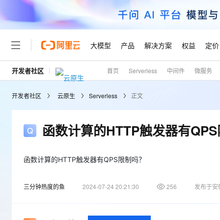
大模型
产品
解决方案
权益
定价
开发者社区
首页
Serverless
中间件
微服务
大模型
产品
解决方案
权益
定价
云市场
伙伴
服务
了解阿里云
精选产品
精选解决方案
普惠上云
产品定价
精选商城
成为销售伙伴
售前咨询
为什么选择阿里云
千问AI平台
开发者社区
云原生
Serverless
正文
了解云产品的定价详情
大模型服务平台百炼
千问办公，解锁你的工作
普惠上云 官方力荐
分销伙伴
在线服务
网站建设
什么是云计算
大
大模型服务与应用平台
企业级Agent产品，直接
云服务器38元/年起，超
咨询伙伴
多端小程序
技术领先
函数计算的HTTP触发器有QP
云上成本管理
售后服务
轻量应用服务器
Agency Agents：拥
官方推荐返现计划
大模型
精选产品
精选解决方案
Salesforce 国际版订阅
稳定可靠
管理和优化成本
推荐新用户得奖励，单订单
销售伙伴合作计划
自助服务
友盟天域
安全合规
人工智能与机器学习
AI
函数计算的HTTP触发器有QPS限制吗？
文本生成
云数据库 RDS
HappyHorse 打造一
云工开物
无影生态合作计划
在线服务
观测云
分析师报告
高校专属算力普惠，学生认
计算
互联网应用开发
Qwen3.8-Max
三分钟热度的鱼
2024-07-24 20:21:30
256
发布于安
HOT
Salesforce On Alibaba C
工单服务
Tuya 物联网平台阿里云
研究报告与白皮书
人工智能平台 PAI
快速拥有专属 OpenClaw
大模
Consulting Partner 合
大数据
容器
智能体时代全能旗舰模型
免费试用
短信专区
一站式AI开发、训练和推
蓝凌 OA
AI 大模型销售与服务生
现代化应用