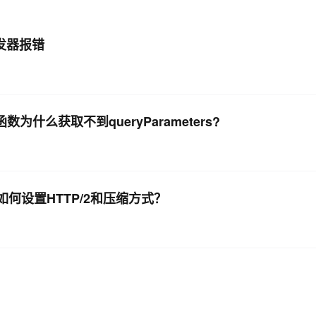
AI 应用
10分钟微调：让0.6B模型媲美235B模
多模态数据信
发器报错
型
依托云原生高可用架构,实现Dify私有化部署
用1%尺寸在特定领域达到大模型90%以上效果
一个 AI 助手
超强辅助，Bol
即刻拥有 DeepSeek-R1 满血版
在企业官网、通讯软件中为客户提供 AI 客服
多种方案随心选，轻松解锁专属 DeepSeek
什么获取不到queryParameters?
应用如何设置HTTP/2和压缩方式？