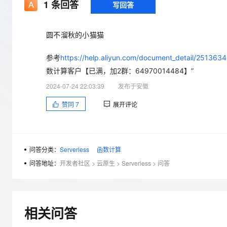
存储
天池大赛
1
条回答
写回答
Qwen3.7-Plus
云解析DNS
解决方案免费试用 新老
电子合同
最高领取价值200元试用
能看、能想、能动手的多模
安全
网络与CDN
AI 算法大赛
畅捷通
圆不溜秋的小猫猫
大数据开发治理平台 Data
AI 产品 免费试用
网络
安全
云开发大赛
Qwen3-VL-Plus
Tableau 订阅
1亿+ 大模型 tokens 和 
参考
https://help.aliyun.com/document_detail/25136
可观测
入门学习赛
中间件
AI空中课堂在线直播课
云防火墙
140+云产品 免费试用
数计算客户【已满，加2群：64970014484】”
上云与迁云
云原生的云上边界网络安全
产品新客免费试用，最长1
数据库
2024-07-24 22:03:39
发布于安徽
生态解决方案
大模型服务
企业出海
大模型ACA认证体验
大数据计算
赞同
7
展开评论
助力企业全员 AI 认知与能
行业生态解决方案
千问AI平台-Token Plan
政企业务
媒体服务
开发者生态解决方案
企业服务与云通信
问答分类：
Serverless
函数计算
千问AI平台-模型体验
AI 开发和 AI 应用解决
在线体验全尺寸、多种模态
问答地址：
开发者社区
>
云原生
>
Serverless
>
问答
域名与网站
Happy 系列大模型
终端用户计算
Serverless
相关问答
开发工具