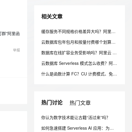
安全
我要投诉
e-1.1-I2V
Cosyvoice-V3-Flash
PolarDB
上云场景组合购
Milvus 弹性伸缩功能新增节
伴
漫剧创作，剧本、分镜、视频高效生成
100%兼容MySQL、PostgreSQL，兼容Oracle，支持集中和分布式
覆盖90%+业务场景，专享组合折扣价
点支持范围
畅自然，细节丰富
高表现力语音合成大模型，语音克隆听感自然
VPN
相关文章
ernetes 版 ACK
云聚AI 严选权益
AI 原生数据库服务发布
SSL 证书
2V
Fun-ASR
，一键激活高效办公新体验
理容器应用的 K8s 服务
精选AI产品，从模型到应用全链提效
Agent 数据网关
缓存服务不同规格价格差异大吗？阿里云 Tair 规格选型与价格对照指南
文戏情感细腻自然，动作戏激烈拳拳到肉，实现更强表演能力
支持中英文自由切换，具备更强的噪声鲁棒性
群“阿里函
堡垒机
AI 用量加速计划
云原生数据库 PolarDB
云数据库包年包月和按量付费哪个划算？阿里云 RDS 计费方式选型全解析
防火墙
、识别商机，让客服更高效、服务更出色。
新老同享，达量后返
Agentic Database 发布
举报
数据库在线扩容业务受影响吗？阿里云 PolarDB 秒级弹性无感变配解析
主机安全
应用
云数据库 Serverless 模式怎么收费？阿里云 PolarDB Serverless 按需计费解析
千问办公
NEW
AI 应用及服务市场
什么是函数计算 FC？CU 计费模式、免费额度、场景成本对比全说明
的智能体编程平台
一站式AI生产力平台
AI 应用
伶鹊
企业级人与Agent协作平台，接入和调度多个数字员工
智能客服平台，对话机器人、对话分析、智能外呼
大模型
热门讨论
热门文章
大模型服务平台百炼 - 全妙
自然语言处理
应用创作平台
多模态内容创作工具，已接入 DeepSeek
数据标注
你认为数字技术能让古籍“活过来”吗？
机器学习
如何急速搭建 Serverless AI 应用：为你写诗？