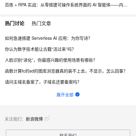
百炼 + RPA 实战：从零搭建可操作系统界面的 AI 智能体——内网离线部署与 EXE 打包分发完整方案
热门讨论
热门文章
如何急速搭建 Serverless AI 应用：为你写诗？
你认为数字技术能让古籍“活过来”吗？
人脸识别“进化”，你最感兴趣的使用场景有哪些？
函数计算fc的sd的图库浏览器真的装不上去，不显示，怎么回事？
请问主域名备案了，子域名还要备案吗？
一键生成讲解视频，AI的理解和生成能力到底有多强？
展开全部
在终端怎么升级python？
函数计算一键部署ComfyUI绘画平台的优势有哪些？
关注我们：
新浪微博
一步搞定创意建站，Bolt.diy提供了哪些优势？
联系我们