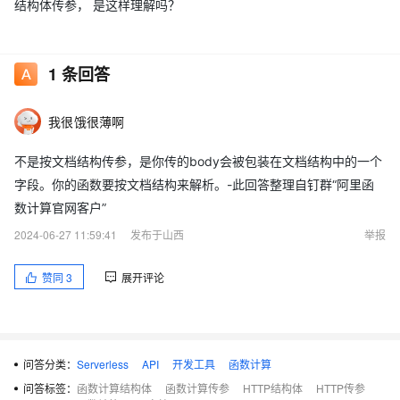
结构体传参， 是这样理解吗？
1
条回答
我很饿很薄啊
不是按文档结构传参，是你传的body会被包装在文档结构中的一个
字段。你的函数要按文档结构来解析。-此回答整理自钉群“阿里函
数计算官网客户”
2024-06-27 11:59:41
发布于山西
举报
赞同
3
展开评论
问答分类：
Serverless
API
开发工具
函数计算
问答标签：
函数计算结构体
函数计算传参
HTTP结构体
HTTP传参