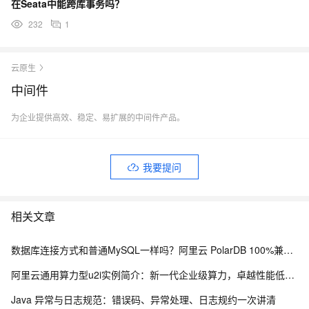
在Seata中能跨库事务吗？
232
1
云原生
中间件
为企业提供高效、稳定、易扩展的中间件产品。
我要提问
相关文章
数据库连接方式和普通MySQL一样吗？阿里云 PolarDB 100%兼容MySQL连接协议详解
阿里云通用算力型u2i实例简介：新一代企业级算力，卓越性能低价享高性价比
Java 异常与日志规范：错误码、异常处理、日志规约一次讲清