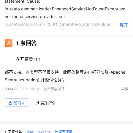
statement. Cause:
io.seata.common.loader.EnhancedServiceNotFoundException:
not found service provider for :
io.seata.sqlparser.druid.SQLOperateRecognizerHolder
展开
我看源码里有kingbase的类型呀， 启动也可以 就是执行查询就报
这个错了。
1
条回答
。
花开富贵111
都不支持。有类型不代表支持。此回答整理来自钉群“3群-Apache
Seata(incubating) 开源讨论群”。
2024-07-22 21:05:12
发布于黑龙江
举报
赞同
4
展开评论
问答分类：
Java
mybatis
数据库连接