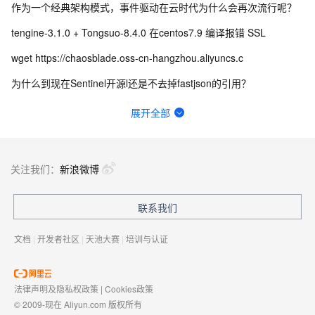
作为一个经典架构模式，事件驱动在云时代为什么会再次流行呢？
tengine-3.1.0 + Tongsuo-8.4.0 在centos7.9 编译报错 SSL
wget https://chaosblade.oss-cn-hangzhou.aliyuncs.c
为什么到现在Sentinel开源l还是不去掉fastjson的引用？
docker 部署seata-server1.7莫名重启什么原因？最低的资源配置是多少？
展开全部
Seata 执行过程中报错Failed to get available servers怎么办？
windows环境 docker seata_ip和seata_port端口无效什么原因？
关注我们：
新浪微博
Sentinel 控制台没有显示我的应用，或者没有监控展示，如何排查？
联系我们
Seata PhaseTwo_RollbackFailed_XAER_xa事务出现这个是什么意思？
文档
|
开发者社区
|
天池大赛
|
培训与认证
法律声明及隐私权政策
|
Cookies政策
© 2009-现在 Aliyun.com 版权所有