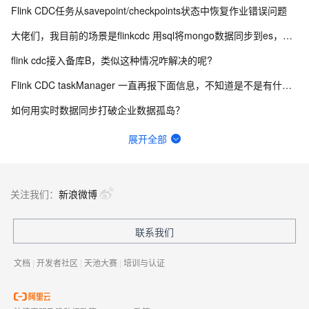
Flink CDC任务从savepoint/checkpoints状态中恢复作业错误问题
大佬们，我目前的场景是flinkcdc 用sql将mongo数据同步到es，有人做过这样的场景吗？
flink cdc接入备库B，类似这种情况咋解决的呢?
Flink CDC taskManager 一直再报下面信息，不知道是不是有什么问题？
如何用实时数据同步打破企业数据孤岛？
Flink CDC中有人使用clickhouse sink吗？
展开全部
Flink cdc sqlserver 希望不同步某些数据行
这个错误会是flinkcdc解析的问题吗？
关注我们：
新浪微博
Flink CDC 能适配达梦不？
联系我们
Flink启动继承状态提不兼容。是指新的source不存在对应状态吧？原有的source受不受影响？
文档
|
开发者社区
|
天池大赛
|
培训与认证