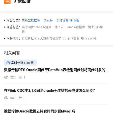
0
条回答
问答分类：
关系型数据库
Oracle
实时计算 Flink版
问答标签：
实时同步oracle数据库一键上云
oracle数据库一键上云压缩
表
问答地址：
开发者社区
>
大数据与机器学习
>
实时计算 Flink
>
问答
相关问答
实时计算 Flink版
数据传输DTS Oracle同步至DataHub表级别同步时将同步对象的某张表在源库删除重建后...
220
1
在Flink CDC中3.1.0同步oracle无主键的表应该怎么同步？
340
0
数据传输Oracle数据支持实时同步到Mysql吗