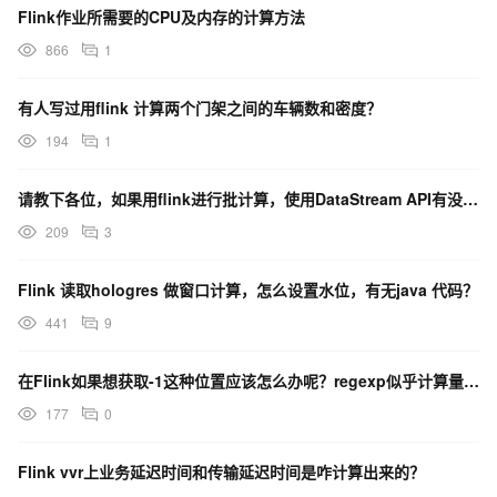
Flink作业所需要的CPU及内存的计算方法
866
1
有人写过用flink 计算两个门架之间的车辆数和密度？
194
1
请教下各位，如果用flink进行批计算，使用DataStream API有没有什么优化的地方，是否？
209
3
Flink 读取hologres 做窗口计算，怎么设置水位，有无java 代码？
441
9
在Flink如果想获取-1这种位置应该怎么办呢？regexp似乎计算量又太大了
177
0
Flink vvr上业务延迟时间和传输延迟时间是咋计算出来的？