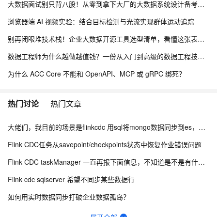
大数据面试别只背八股！从零到拿下大厂的大数据系统设计备考路线
浏览器端 AI 视频实验：结合目标检测与光流实现群体运动追踪
别再闭眼堆技术栈！企业大数据开源工具选型清单，看懂这张表少走3年弯路
数据工程师为什么越做越值钱？一份从入门到高级的数据工程技能树、项目实战与简历升级指南
为什么 ACC Core 不能和 OpenAPI、MCP 或 gRPC 绑死？
热门讨论
热门文章
大佬们，我目前的场景是flinkcdc 用sql将mongo数据同步到es，有人做过这样的场景吗？
Flink CDC任务从savepoint/checkpoints状态中恢复作业错误问题
Flink CDC taskManager 一直再报下面信息，不知道是不是有什么问题？
Flink cdc sqlserver 希望不同步某些数据行
如何用实时数据同步打破企业数据孤岛？
Flink CDC 能适配达梦不？