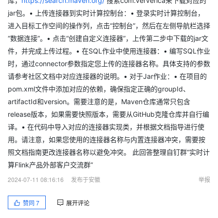
库，
https://search.maven.org/
搜索com.ververica󠁪来下载对应的
jar包。• 上传连接器到实时计算控制台：• 登录实时计算控制台，
进入目标工作空间的操作列，点击“控制台”，然后在左侧导航栏选择
“数据连接”。• 点击“创建自定义连接器”，上传第二步中下载的jar文
件，并完成上传过程。• 在SQL作业中使用连接器：• 编写SQL作业
时，通过connector󠁪参数指定您上传的连接器名称。具体支持的参数
请参考社区文档中对应连接器的说明。• 对于Jar作业：• 在项目的
pom.xml󠁪文件中添加对应的依赖，确保指定正确的groupId、
artifactId和version。需要注意的是，Maven仓库通常只包含
release版本，如果需要快照版本，需要从GitHub克隆仓库并自行编
译。• 在代码中导入对应的连接器实现类，并根据文档指导进行使
用。请注意，如果您使用的连接器名称与内置连接器冲突，需要按
照文档指南更改连接器名称以避免冲突。 此回答整理自钉群“实时计
算Flink产品外部客户交流群”
2024-07-11 08:16:16
发布于安徽
举报
赞同
7
展开评论