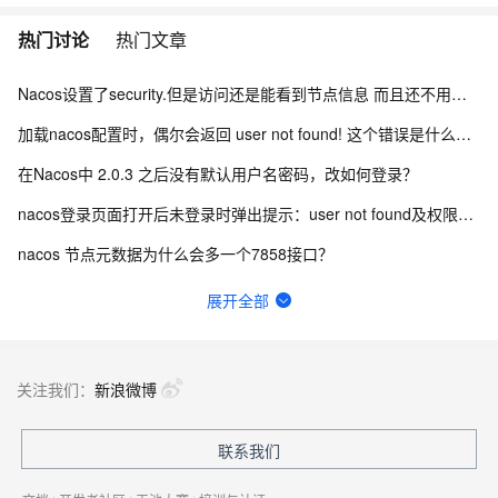
热门讨论
热门文章
Nacos设置了security.但是访问还是能看到节点信息 而且还不用验证身份怎么办？
加载nacos配置时，偶尔会返回 user not found! 这个错误是什么引起的？
在Nacos中 2.0.3 之后没有默认用户名密码，改如何登录？
nacos登录页面打开后未登录时弹出提示：user not found及权限认证失败怎么办？
nacos 节点元数据为什么会多一个7858接口？
nacos-console-3.1.1.jar的main.js中引入axios（0.21.4）有漏洞
展开全部
nacos2.4如何使用pg数据库初始化sql？
spring+cloud各微服务上层需要一个独立的项目对前端提供接口服务吗？
关注我们：
新浪微博
Nacos登录密码忘记了如何修改？
联系我们
nacos支持Kingbase（人大金仓）作为数据存储服务吗？