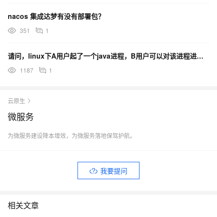
nacos 集成达梦有没有部署包？
351
1
请问，linux下A用户起了一个java进程，B用户可以对该进程进行挂载java agent的实验吗
1187
1
云原生
微服务
为微服务建设降本增效，为微服务落地保驾护航。
我要提问
相关文章