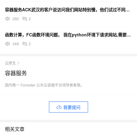
容器服务ACK武汉的客户说访问我们网站特别慢，他们试过不同网络，也包括手机联通4g热点，如何解决呢？
292
2
函数计算，FC函数环境问题， 我在python环境下请求网站,需要执行jsdom，所以需要配置Nod
349
2
云原生
容器服务
国内唯一 Forrester 公共云容器平台领导者象限。
我要提问
相关文章