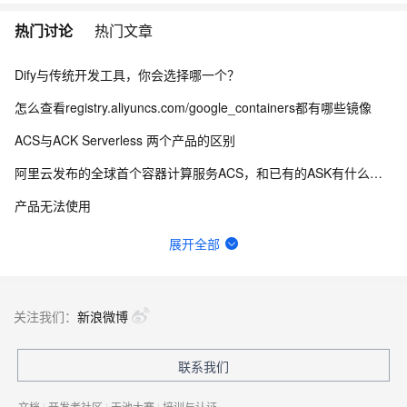
热门讨论
热门文章
Dify与传统开发工具，你会选择哪一个？
怎么查看registry.aliyuncs.com/google_containers都有哪些镜像
ACS与ACK Serverless 两个产品的区别
阿里云发布的全球首个容器计算服务ACS，和已有的ASK有什么区别
产品无法使用
你是怎么使用K8s的？
展开全部
容器服务ACK阿里镜像仓库哪里可以看到所有的镜像版本？
容器服务ACK的这两个有啥区别呢？
关注我们：
新浪微博
nacos重启报错，且启动端口不是配置文件中设置的。但用docker挂载data启动又是正常的,求解
联系我们
阿里云服务器用容器运行oracle数据库CPU占用100%，没有执行任何的sql命令，刚启动的时候才占用一点，但慢慢就上升到100%了
文档
|
开发者社区
|
天池大赛
|
培训与认证