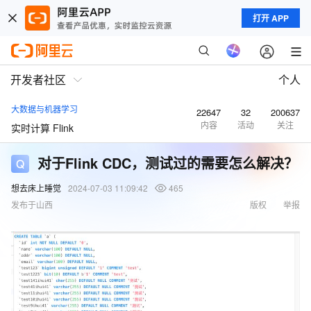
打开 APP
开发者社区
个人
大数据与机器学习
22647
32
200637
内容
活动
关注
实时计算 Flink
对于Flink CDC，测试过的需要怎么解决？
想去床上睡觉
2024-07-03 11:09:42
465
发布于山西
版权
举报