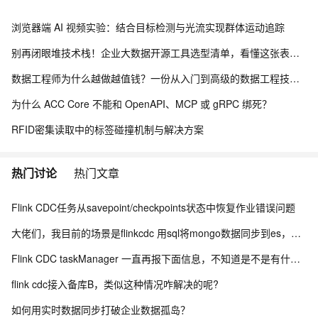
浏览器端 AI 视频实验：结合目标检测与光流实现群体运动追踪
别再闭眼堆技术栈！企业大数据开源工具选型清单，看懂这张表少走3年弯路
数据工程师为什么越做越值钱？一份从入门到高级的数据工程技能树、项目实战与简历升级指南
为什么 ACC Core 不能和 OpenAPI、MCP 或 gRPC 绑死？
RFID密集读取中的标签碰撞机制与解决方案
热门讨论
热门文章
Flink CDC任务从savepoint/checkpoints状态中恢复作业错误问题
大佬们，我目前的场景是flinkcdc 用sql将mongo数据同步到es，有人做过这样的场景吗？
Flink CDC taskManager 一直再报下面信息，不知道是不是有什么问题？
flink cdc接入备库B，类似这种情况咋解决的呢?
如何用实时数据同步打破企业数据孤岛？