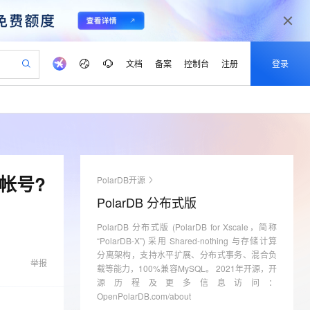
文档
备案
控制台
注册
登录
验
作计划
器
AI 活动
专业服务
服务伙伴合作计划
开发者社区
加入我们
产品动态
服务平台百炼
阿里云 OPC 创新助力计划
一站式生成采购清单，支持单品或批量购买
可编辑精美 PPT 文稿
S产品伙伴计划（繁花）
峰会
CS
造的大模型服务与应用开发平台
Agency Agents：拥有专属领域专家
AI 生产力先锋
Al MaaS 服务伙伴赋能合作
域名
博文
Careers
至高可申请百万元
Qwen3.8-Max 模型上线
 轻松生成专业的 PPT
开启高性价比 AI 编程新体验
弹性可伸缩的云计算服务
先锋实践拓展 AI 生产力的边界
多领域专家智能体,一键组建 AI 虚拟交付团队
Token 补贴，五大权
计划
海大会
伙伴信用分合作计划
商标
问答
社会招聘
的帐号?
PolarDB开源
益加速 OPC 成功
帕鲁游戏服务器
SS
HappyHorse 打造一站式影视创作平台
飞天发布时刻
HOT
Open Search 向量检索版支
划
备案
电子书
校园招聘
PolarDB 分布式版
联机服务器，轻松开启游戏
视频创作，一键激活电商全链路生产力
稳定、安全、高性价比、高性能的云存储服务
所见，即是所愿
持视频检索 Pipeline 功能
可视化编排打通从文字构思到成片全链路闭环
更多支持
划
公司注册
镜像站
视频生成
语音识别与合成
PolarDB 分布式版 (PolarDB for Xscale，简称
 智能体与工作流应用
漫剧工坊：一站式动画创作平台
AI 实训营
应用身份服务 (IDaaS)
合作伙伴培训与认证
“PolarDB-X”) 采用 Shared-nothing 与存储计算
划
上云迁移
站生成，高效打造优质广告素材
全接入的云上超级电脑
通过阿里云百炼高效搭建AI应用,助力高效开发
快速生产连贯的高质量长漫剧
从基础到进阶，Agent 创客手把手教你
OpenClaw 管理能力上线
分离架构，支持水平扩展、分布式事务、混合负
lScope
我要反馈
e-1.1-T2V
Qwen3-TTS-Flash
举报
查询合作伙伴
载等能力，100%兼容MySQL。 2021年开源，开
n Alibaba Cloud ISV 合作
代维服务
建企业门户网站
10 分钟搭建微信、支付宝小程序
MaxCompute MaxFrame 提
畅细腻的高质量视频
离线语音合成大模型，多语言方言自适应，低延迟高稳定
源历程及更多信息访问：
创新加速
ope
登录合作伙伴管理后台
我要建议
站，无忧落地极速上线
以可视化方式快速构建移动和 PC 门户网站
国内短信简单易用，安全可靠，秒级触达，全球覆盖200+国家和地区。
高效部署网站，快速应用到小程序
供自动弹性内存功能
OpenPolarDB.com/about