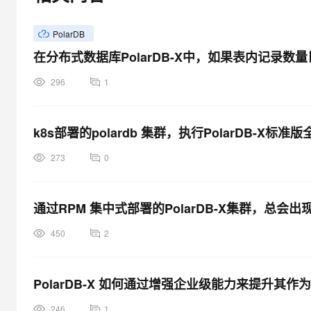
大模型解决方案
迁移与运维管理
PolarDB
快速部署 Dify，高效搭建 
在分布式数据库PolarDB-X中，如果表内记录
专有云
10 分钟在聊天系统中增加
296
1
k8s部署的polardb 集群，执行PolarDB-X
273
0
通过RPM 集中式部署的PolarDB-X集群，总
450
2
PolarDB-X 如何通过增强企业级能力来提升其
246
1