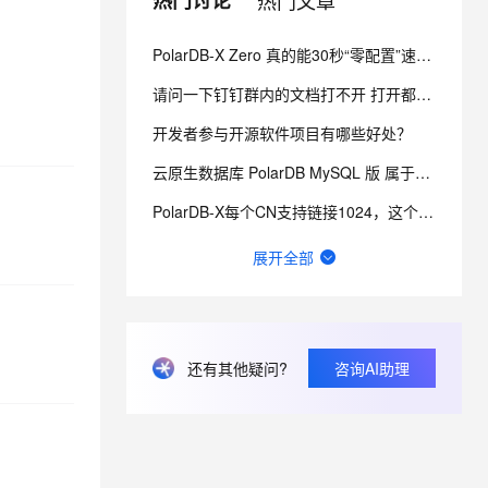
热门讨论
热门文章
PolarDB-X Zero 真的能30秒“零配置”速通吗？它能帮我做什么？
息提取
与 AI 智能体进行实时音视频通话
从文本、图片、视频中提取结构化的属性信息
构建支持视频理解的 AI 音视频实时通话应用
请问一下钉钉群内的文档打不开 打开都是空白的 有人知道怎么回事吗？
t.diy 一步搞定创意建站
构建大模型应用的安全防护体系
开发者参与开源软件项目有哪些好处？
通过自然语言交互简化开发流程,全栈开发支持
通过阿里云安全产品对 AI 应用进行安全防护
云原生数据库 PolarDB MySQL 版 属于信创名单里面的数据库吗？
PolarDB-X每个CN支持链接1024，这个1024和CPU core 有啥关系啊？
PolarDB程序一直卡在create gms node 日志中有一个错误 ，怎么解决？
展开全部
PolarDB 属于信创名单里面的数据库吗？
PolarDB的InnoDB数据库引擎 能用列存索引么？
还有其他疑问?
咨询AI助理
polardb中如何查询表和sequence的关联啊？
polardb mysql和polardb-x是啥区别？