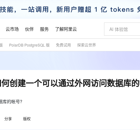
云市场
伙伴
服务
了解阿里云
式版
PolarDB PostgreSQL 版
免费试用
探索云世界
AI 特惠
数据与 API
成为产品伙伴
企业增值服务
最佳实践
价格计算器
AI 场景体
基础软件
产品伙伴合
阿里云认证
市场活动
配置报价
大模型
自助选配和估算价格
步到位
智启 AI 普惠权益
产品生态集成认证中心
企业支持计划
云上春晚
域名与网站
Qwen Audio：打造专属 AI 语音助手
千问官方 MaaS 平台，为开发者和 Agent 而生，新用户赠送 1 亿 + tokens 额度
一句话生成原生
AI Coding
阿里云Maa
2026 阿里云
云服务器 E
为企业打
数据集
Windows
大模型认证
模型
NEW
NEW
格式还原
值低价云产品抢先购
至高享 1亿+免费 tokens，加速 Al 应用落地
提供智能易用的域名与建站服务
Qwen-Audio-3.0-Realtime 端到端实时语音角色扮演
输入一句话想法,
智能编程，一键
安全可靠、
产品生态伙伴
专家技术服务
云上奥运之旅
弹性计算合作
阿里云中企出
手机三要素
宝塔 Linux
全部认证
-x 2.0如何创建一个可以通过外网访问数据库
价格优势
开源旗舰模型
即刻拥有 DeepSeek-V4-Pro
阿里云 OPC 创新助力计划
千问大模型
一键部署幻兽
AI 电商营销
对象存储 O
大模型
产品生态伙伴工作台
企业增值服务台
云栖战略参考
云存储合作计
云栖大会
身份实名认证
CentOS
训练营
推动算力普惠，释放技术红利
最高返9万
真正可用的 1M 上下文,一次完成代码全链路开发
快速构建应用程序和网站，即刻迈出上云第一步
轻松解锁专属 DeepSeek-V4-Pro
至高百万元 Token 补贴，加速一人公司成长
多元化、高性能、安全可靠的大模型服务
一键购买专属
从图文生成到
云上的中国
数据库合作计
活动全景
短信
Docker
数据库的帐号?
图片和
自进化智能体
5 分钟轻松部署专属 QwenPaw
Token Plan 模型订阅计划
数字证书管理服务（原SSL证书）
高效搭建 AI
AI 广告创作
无影云电脑
企业成长
NEW
HOT
信息公告
看见新力量
云网络合作计
OCR 文字识别
JAVA
越聪明
证享300元代金券
全托管，含MySQL、PostgreSQL、SQL Server、MariaDB多引擎
Qwen3.8-Max 首发尝鲜，限时加量 10 倍，夜间低至2折
实现全站HTTPS，呈现可信的WEB访问
从聊天伙伴进化为能主动干活的本地数字员工
图文、视频一
随时随地安
魔搭 Mode
Kimi-K3
HappyHors
分享
版权
NEW
loud
服务实践
官网公告
金融模力时刻
Salesforce O
版
发票查验
全能环境
Claude Code + GStack 打造工程团队
千问办公，限时限量积分加倍
Qoder
低代码高效构
AI 建站
短信服务
型
NEW
作计划
Kimi 最新旗舰模型，长程编程与推理利器
让文字生成流
计划
创新中心
魔搭 ModelSc
健康状态
理服务
让AI从“聊天伙伴”进化为能干活的“数字员工”
安装技能 GStack，拥有专属 AI 工程团队
你的AI工作搭子，覆盖日常办公高频场景
面向真实软件的智能体编程平台
0 代码专业建
客户案例
天气预报查询
操作系统
态合作计划