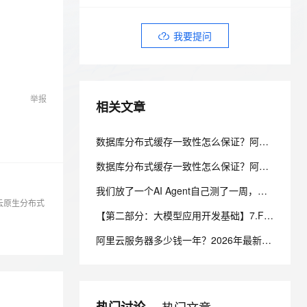
安全
我要投诉
e-1.1-I2V
Cosyvoice-V3-Flash
PolarDB
上云场景组合购
Milvus 弹性伸缩功能新增节
伴
漫剧创作，剧本、分镜、视频高效生成
100%兼容MySQL、PostgreSQL，兼容Oracle，支持集中和分布式
覆盖90%+业务场景，专享组合折扣价
点支持范围
畅自然，细节丰富
高表现力语音合成大模型，语音克隆听感自然
VPN
我要提问
ernetes 版 ACK
云聚AI 严选权益
AI 原生数据库服务发布
SSL 证书
2V
Fun-ASR
，一键激活高效办公新体验
理容器应用的 K8s 服务
精选AI产品，从模型到应用全链提效
Agent 数据网关
文戏情感细腻自然，动作戏激烈拳拳到肉，实现更强表演能力
支持中英文自由切换，具备更强的噪声鲁棒性
堡垒机
AI 用量加速计划
云原生数据库 PolarDB
举报
相关文章
防火墙
、识别商机，让客服更高效、服务更出色。
新老同享，达量后返
Agentic Database 发布
主机安全
应用
数据库分布式缓存一致性怎么保证？阿里云 PolarDB 多级一致性架构解析
千问办公
NEW
数据库分布式缓存一致性怎么保证？阿里云 PolarDB 多级一致性架构解析
AI 应用及服务市场
的智能体编程平台
一站式AI生产力平台
我们放了一个AI Agent自己测了一周，它把测试环境搞崩后，自己写了复盘报告申请了运维权限
AI 应用
伶鹊
云原生分布式
【第二部分：大模型应用开发基础】7.Function Calling：让大模型调用真实程序能力
企业级人与Agent协作平台，接入和调度多个数字员工
智能客服平台，对话机器人、对话分析、智能外呼
大模型
阿里云服务器多少钱一年？2026年最新阿里云服务器价格表
大模型服务平台百炼 - 全妙
自然语言处理
应用创作平台
多模态内容创作工具，已接入 DeepSeek
数据标注
机器学习