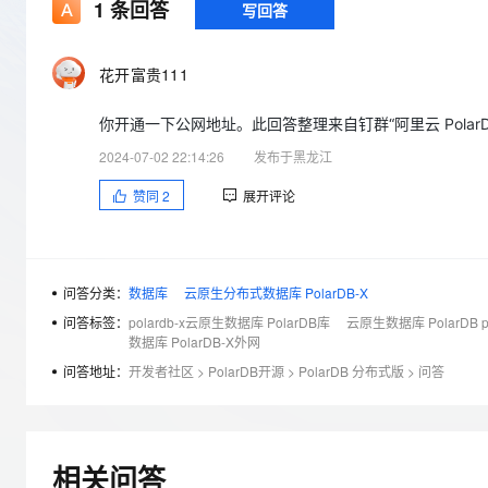
存储
天池大赛
1
条回答
写回答
Qwen3.7-Plus
云解析DNS
解决方案免费试用 新老
电子合同
最高领取价值200元试用
能看、能想、能动手的多模
安全
网络与CDN
AI 算法大赛
畅捷通
花开富贵111
大数据开发治理平台 Data
AI 产品 免费试用
网络
安全
云开发大赛
Qwen3-VL-Plus
Tableau 订阅
1亿+ 大模型 tokens 和 
你开通一下公网地址。此回答整理来自钉群“阿里云 PolarD
可观测
入门学习赛
中间件
AI空中课堂在线直播课
云防火墙
140+云产品 免费试用
2024-07-02 22:14:26
发布于黑龙江
上云与迁云
云原生的云上边界网络安全
产品新客免费试用，最长1
数据库
赞同
2
展开评论
生态解决方案
大模型服务
企业出海
大模型ACA认证体验
大数据计算
助力企业全员 AI 认知与能
行业生态解决方案
千问AI平台-Token Plan
政企业务
媒体服务
开发者生态解决方案
问答分类：
数据库
云原生分布式数据库 PolarDB-X
企业服务与云通信
问答标签：
polardb-x云原生数据库 PolarDB库
云原生数据库 PolarDB po
千问AI平台-模型体验
AI 开发和 AI 应用解决
数据库 PolarDB-X外网
在线体验全尺寸、多种模态
域名与网站
问答地址：
开发者社区
>
PolarDB开源
>
PolarDB 分布式版
>
问答
Happy 系列大模型
终端用户计算
Serverless
相关问答
开发工具