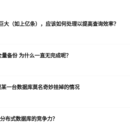
AI 应用
10分钟微调：让0.6B模型媲美235B模
多模态数据信
型
依托云原生高可用架构,实现Dify私有化部署
数量巨大（如上亿条），应该如何处理以提高查询效率？
用1%尺寸在特定领域达到大模型90%以上效果
一个 AI 助手
超强辅助，Bol
即刻拥有 DeepSeek-R1 满血版
在企业官网、通讯软件中为客户提供 AI 客服
多种方案随心选，轻松解锁专属 DeepSeek
标准版全量备份 为什么一直无完成呢？
会出现某一台数据库莫名奇妙挂掉的情况
作为分布式数据库的竞争力？