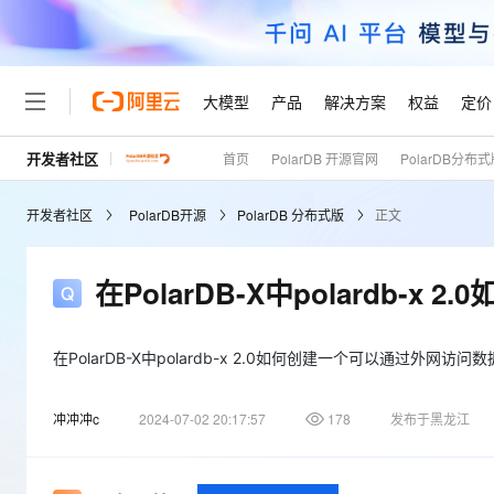
大模型
产品
解决方案
权益
定价
开发者社区
首页
PolarDB 开源官网
PolarDB分布
大模型
产品
解决方案
权益
定价
云市场
伙伴
服务
了解阿里云
精选产品
精选解决方案
普惠上云
产品定价
精选商城
成为销售伙伴
售前咨询
为什么选择阿里云
千问AI平台
开发者社区
PolarDB开源
PolarDB 分布式版
正文
了解云产品的定价详情
大模型服务平台百炼
睿译宝，AI翻译排版一
普惠上云 官方力荐
分销伙伴
在线服务
网站建设
什么是云计算
大
大模型服务与应用平台
上传文档即自动完成翻译和
云服务器38元/年起，超
咨询伙伴
多端小程序
技术领先
在PolarDB-X中polardb
云上成本管理
售后服务
轻量应用服务器
GLM-5.2：长任务时代
官方推荐返现计划
大模型
精选产品
精选解决方案
Salesforce 国际版订阅
稳定可靠
管理和优化成本
推荐新用户得奖励，单订单
销售伙伴合作计划
自助服务
友盟天域
安全合规
人工智能与机器学习
AI
在PolarDB-X中polardb-x 2.0如何创建一个可以通过外网访问
文本生成
云数据库 RDS
Hermes Agent，打造
云工开物
无影生态合作计划
在线服务
观测云
分析师报告
自主进化，持久记忆，越用
高校专属算力普惠，学生认
计算
互联网应用开发
Qwen3.8-Max
冲冲冲c
2024-07-02 20:17:57
178
发布于黑龙江
HOT
Salesforce On Alibaba C
工单服务
Tuya 物联网平台阿里云
研究报告与白皮书
人工智能平台 PAI
快速拥有专属 OpenClaw
大模
Consulting Partner 合
大数据
容器
智能体时代全能旗舰模型
免费试用
短信专区
一站式AI开发、训练和推
蓝凌 OA
AI 大模型销售与服务生
现代化应用