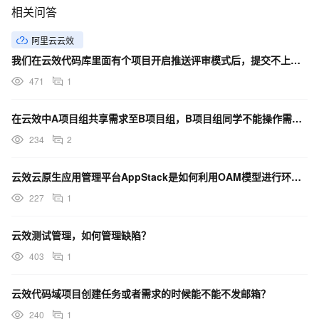
相关问答
阿里云云效
我们在云效代码库里面有个项目开启推送评审模式后，提交不上去代码了，有什么办法没？
471
1
在云效中A项目组共享需求至B项目组，B项目组同学不能操作需求字段和状态，这个在哪里设置权限呢？
234
2
云效云原生应用管理平台AppStack是如何利用OAM模型进行环境管理的？
227
1
云效测试管理，如何管理缺陷？
403
1
云效代码域项目创建任务或者需求的时候能不能不发邮箱？
240
1