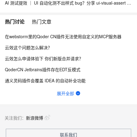
AI 测试提效 ｜ UI 自动化测不出样式 bug？分享 ui-visual-assert + Skill 视觉断言与多浏览器适配方案
热门讨论
热门文章
在webstorm里的Qoder CN插件无法使用自定义的MCP服务器
云效这个问题怎么解决？
云效怎么申请体验下 你们新版合并请求？
QoderCN Jetbrains插件存在EDT反模式
通义灵码插件会覆盖 IDEA 的自动补全功能
如图，请问在云效，流水线执行能否绕过中间的某个阶段，继续向后执行？
展开全部
为什么 qoder work 不能像 workbuddy 那样，开放使用第三方 api？
更新到2.5.0后经常引起PyCharm闪退，后续多次重启在更新项目索引的时候闪退退
关注我们：
新浪微博
idea通义灵码cpu占用、磁盘写入极高
联系我们
云效flow 香港的构建节点拉不了npm仓库包 网络有问题，怎么解决？