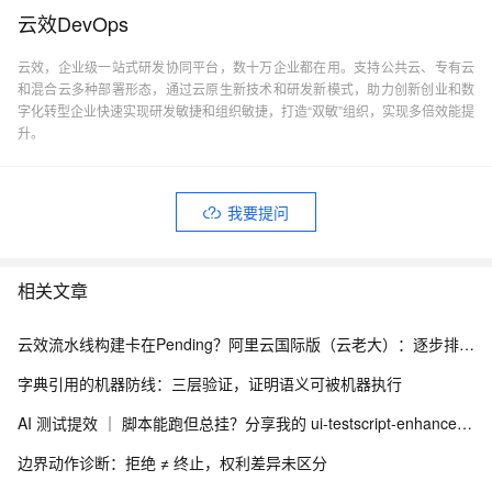
云效DevOps
云效，企业级一站式研发协同平台，数十万企业都在用。支持公共云、专有云
和混合云多种部署形态，通过云原生新技术和研发新模式，助力创新创业和数
字化转型企业快速实现研发敏捷和组织敏捷，打造“双敏”组织，实现多倍效能提
升。
我要提问
相关文章
云效流水线构建卡在Pending？阿里云国际版（云老大）：逐步排查构建集群、并发与缓存
字典引用的机器防线：三层验证，证明语义可被机器执行
AI 测试提效 ｜ 脚本能跑但总挂？分享我的 ui-testscript-enhancer + Skill UI 自动化健壮性增强方案
边界动作诊断：拒绝 ≠ 终止，权利差异未区分