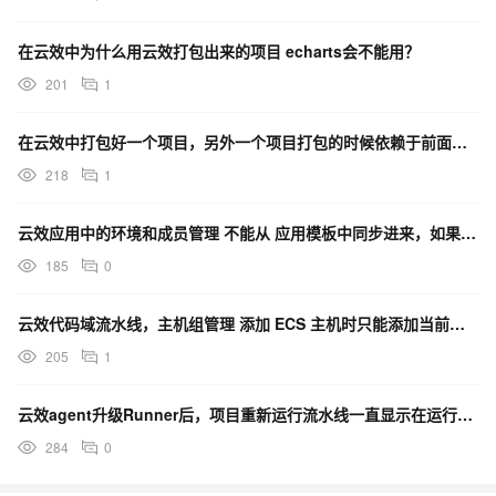
在云效中为什么用云效打包出来的项目 echarts会不能用？
201
1
在云效中打包好一个项目，另外一个项目打包的时候依赖于前面打包的这个项目 每次都需要上传私有库吗？
218
1
云效应用中的环境和成员管理 不能从 应用模板中同步进来，如果增加一个环境，不能批量运维。怎么解决？
185
0
云效代码域流水线，主机组管理 添加 ECS 主机时只能添加当前账号下的吗？
205
1
云效agent升级Runner后，项目重新运行流水线一直显示在运行中请问怎么解决？
284
0