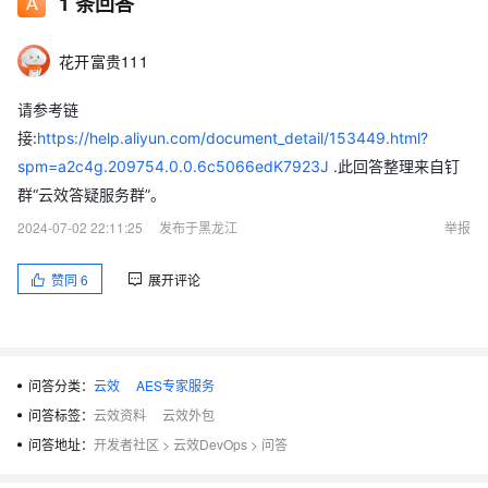
1
条回答
花开富贵111
请参考链
接:
https://help.aliyun.com/document_detail/153449.html?
spm=a2c4g.209754.0.0.6c5066edK7923J
.此回答整理来自钉
群“云效答疑服务群”。
2024-07-02 22:11:25
发布于黑龙江
举报
赞同
6
展开评论
问答分类：
云效
AES专家服务
问答标签：
云效资料
云效外包
问答地址：
开发者社区
>
云效DevOps
>
问答