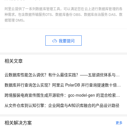
阿里云提供了一系列数据库管理工具，可以满足您在云上进行数据库管理的各
种需求。包含数据传输服务DTS、数据库备份 DBS、数据库自治服务 DAS、数
据管理 DMS。
我要提问
相关文章
云数据库性能怎么调优？有什么最佳实践？——五层调优体系与阿里云 RDS 实战
数据库并行查询怎么实现？阿里云 PolarDB 并行查询提速数十倍解析
跨境服装电商宣传图生成开源软件：gcc-model-gen 的混合检索与风格继承架构
从文件仓库到认知引擎：企业网盘与AI知识库融合的产品设计路径
相关解决方案
更多