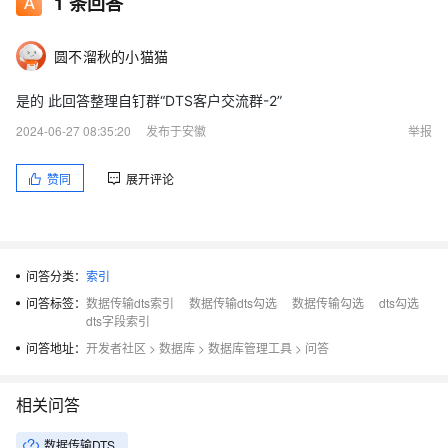
1
条回答
圆不溜秋的小猫猫
是的 此回答整理自钉群“DTS客户交流群-2”
2024-06-27 08:35:20
发布于安徽
举报
赞同
展开评论
问答分类：
索引
问答标签：
数据传输dts索引
数据传输dts勾选
数据传输勾选
dts勾选
dts字段索引
问答地址：
开发者社区
>
数据库
>
数据库管理工具
>
问答
相关问答
数据传输DTS