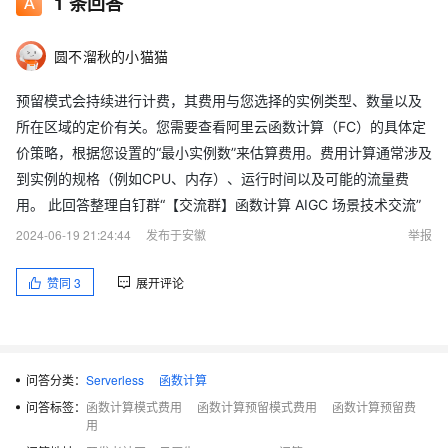
1
条回答
圆不溜秋的小猫猫
预留模式会持续进行计费，其费用与您选择的实例类型、数量以及
所在区域的定价有关。您需要查看阿里云函数计算（FC）的具体定
价策略，根据您设置的“最小实例数”来估算费用。费用计算通常涉及
到实例的规格（例如CPU、内存）、运行时间以及可能的流量费
用。 此回答整理自钉群“【交流群】函数计算 AIGC 场景技术交流”
2024-06-19 21:24:44
发布于安徽
举报
赞同
3
展开评论
问答分类：
Serverless
函数计算
问答标签：
函数计算模式费用
函数计算预留模式费用
函数计算预留费
用