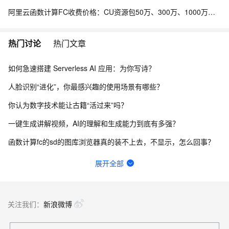
阿里云函数计算FC收费价格：CU资源包50万、300万、1000万、2亿、20亿及4000万CU费用清单
热门讨论
热门文章
如何急速搭建 Serverless AI 应用：为你写诗？
人脸识别“进化”，你最感兴趣的使用场景有哪些？
你认为数字技术能让古籍“活过来”吗？
一键生成讲解视频，AI的理解和生成能力到底有多强？
函数计算fc的sd的图库浏览器真的装不上去，不显示，怎么回事？
请问主域名备案了，子域名还要备案吗？
展开全部
在终端怎么升级python？
函数计算一键部署ComfyUI绘画平台的优势有哪些？
关注我们：
新浪微博
我直接抄flask例子里面的handler函数，貌似是不行的，我不知道应该怎么改这个函数才能用。