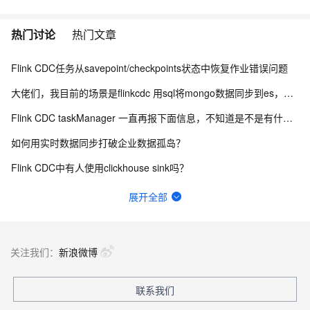
热门讨论
热门文章
Flink CDC任务从savepoint/checkpoints状态中恢复作业错误问题
大佬们，我目前的场景是flinkcdc 用sql将mongo数据同步到es，有人做过这样的场景吗？
Flink CDC taskManager 一直再报下面信息，不知道是不是有什么问题？
如何用实时数据同步打破企业数据孤岛？
Flink CDC中有人使用clickhouse sink吗？
Flink CDC 能适配达梦不？
展开全部
flink cdc接入备库B，类似这种情况咋解决的呢?
Flink cdc sqlserver 希望不同步某些数据行
关注我们：
新浪微博
Flink out文件里面的内容再哪里定义啊？为什么我终端的东西没有写进去？
联系我们
有用flink cdc同步mysql到hive这样搞过的源码吗?