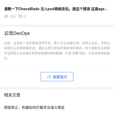
请教一下ChaosBlade 注入pod网络丢包，报这个错误 这是agent报的，还是box？
224
0
云效DevOps
云效，企业级一站式研发协同平台，数十万企业都在用。支持公共云、专有云
和混合云多种部署形态，通过云原生新技术和研发新模式，助力创新创业和数
字化转型企业快速实现研发敏捷和组织敏捷，打造“双敏”组织，实现多倍效能提
升。
我要提问
相关文章
跨层禁止：机器如何拦截非法语义绑定