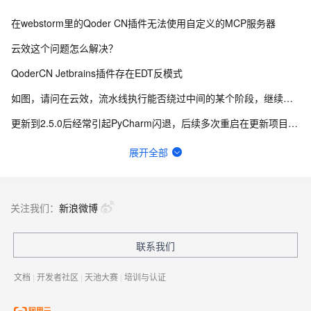
在webstorm里的Qoder CN插件无法使用自定义的MCP服务器
云效这个问题怎么解决？
QoderCN Jetbrains插件存在EDT反模式
如图，请问在云效，流水线执行能否绕过中间的某个阶段，继续向后执行？
更新到2.5.0后经常引起PyCharm闪退，后续多次重启在更新项目索引的时候闪退退
idea通义灵码cpu占用、磁盘写入极高
展开全部
云效flow 香港的构建节点拉不了npm仓库包 网络有问题，怎么解决？
宜搭自定义页面表格里面怎么显示序号，序号自动递增
关注我们：
新浪微博
通义灵码插件会覆盖 IDEA 的自动补全功能
联系我们
云效怎么申请体验下 你们新版合并请求？
文档
|
开发者社区
|
天池大赛
|
培训与认证