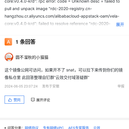
core:v0.4.0-krd": rpc error: code = Unknown desc = failed to
pull and unpack image "rdc-2020-registry.cn-
hangzhou.cr.aliyuncs.com/alibabacloud-appstack-oam/vela-
core:v0.4.0-krd": failed to resolve reference "rdc-2020-
展开
registry.cn-hangzhou.cr.aliyuncs.com/alibabacloud-appstack-
oam/vela-core:v0.4.0-krd": failed to do request: Head "https://
1
条回答
rdc-2020-registry.cn-
hangzhou.cr.aliyuncs.com/v2/alibabacloud-appstack-
圆不溜秋的小猫猫
oam/vela-core/manifests/v0.4.0-krd": dial tcp
120.26.101.84:443: i/o timeout
这个镜像公网可访问，如果开不了 snat，可以拉下来传到你们的镜
像私仓里 此回答整理自钉群“云效交付域答疑群”
2024-06-05 23:07:24
发布于安徽
举报
赞同
展开评论
问答分类：
网络协议
专有网络VPC
AES专家服务
云效