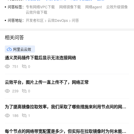
问答标签：
专有网络VPC下载
网络镜像下载
网络agent
云效升级镜像
云效升级下载
问答地址：
开发者社区
>
云效DevOps
>
问答
相关问答
阿里云云效
通义灵码插件下载后显示无法连接网络
751
0
云效平台，图片上传一直上传不了，网络正常
239
0
为了提高镜像拉取效率，我们采取了哪些措施来利用节点间的网络带宽？
186
1
每个节点的网络带宽配置是多少，但实际在拉取镜像时为何未能充分利用？