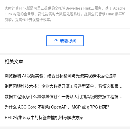
实时计算Flink版是阿里云提供的全托管Serverless Flink云服务，基于 Apache
Flink 构建的企业级、高性能实时大数据处理系统。提供全托管版 Flink 集群和
引擎，提高作业开发运维效率。
我要提问
相关文章
浏览器端 AI 视频实验：结合目标检测与光流实现群体运动追踪
别再闭眼堆技术栈！企业大数据开源工具选型清单，看懂这张表少走3年弯路
数据工程师为什么越做越值钱？一份从入门到高级的数据工程技能树、项目实战与简历升级指南
为什么 ACC Core 不能和 OpenAPI、MCP 或 gRPC 绑死？
RFID密集读取中的标签碰撞机制与解决方案