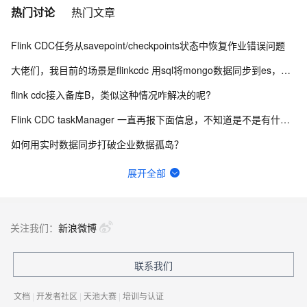
热门讨论
热门文章
Flink CDC任务从savepoint/checkpoints状态中恢复作业错误问题
大佬们，我目前的场景是flinkcdc 用sql将mongo数据同步到es，有人做过这样的场景吗？
flink cdc接入备库B，类似这种情况咋解决的呢?
Flink CDC taskManager 一直再报下面信息，不知道是不是有什么问题？
如何用实时数据同步打破企业数据孤岛？
这个错误会是flinkcdc解析的问题吗？
展开全部
Flink CDC中有人使用clickhouse sink吗？
Flink cdc sqlserver 希望不同步某些数据行
关注我们：
新浪微博
Flink CDC 能适配达梦不？
联系我们
Flink启动继承状态提不兼容。是指新的source不存在对应状态吧？原有的source受不受影响？
文档
|
开发者社区
|
天池大赛
|
培训与认证