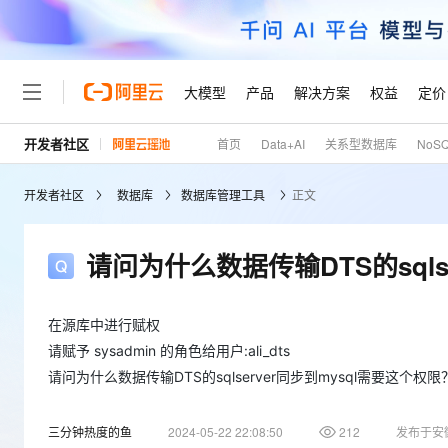
大模型
产品
解决方案
权益
定价
开发者社区
首页
Data+AI
关系型数据库
NoS
大模型
产品
解决方案
权益
定价
云市场
伙伴
服务
了解阿里云
精选产品
精选解决方案
普惠上云
产品定价
精选商城
成为销售伙伴
售前咨询
为什么选择阿里云
千问AI平台
开发者社区
数据库
数据库管理工具
正文
了解云产品的定价详情
大模型服务平台百炼
千问办公，解锁你的工作
普惠上云 官方力荐
分销伙伴
在线服务
网站建设
什么是云计算
大
大模型服务与应用平台
企业级Agent产品，直接
云服务器38元/年起，超
咨询伙伴
多端小程序
技术领先
请问为什么数据传输DTS的sqls
云上成本管理
售后服务
轻量应用服务器
Agency Agents：拥
官方推荐返现计划
大模型
精选产品
精选解决方案
Salesforce 国际版订阅
稳定可靠
管理和优化成本
推荐新用户得奖励，单订单
销售伙伴合作计划
自助服务
友盟天域
安全合规
人工智能与机器学习
AI
在源库中进行赋权
文本生成
云数据库 RDS
HappyHorse 打造一
云工开物
无影生态合作计划
在线服务
请赋予 sysadmin 的角色给用户:ali_dts
观测云
分析师报告
高校专属算力普惠，学生认
计算
互联网应用开发
请问为什么数据传输DTS的sqlserver同步到mysql需要这个权限
Qwen3.8-Max
HOT
Salesforce On Alibaba C
工单服务
Tuya 物联网平台阿里云
研究报告与白皮书
人工智能平台 PAI
快速拥有专属 OpenClaw
大模
Consulting Partner 合
大数据
容器
智能体时代全能旗舰模型
免费试用
短信专区
一站式AI开发、训练和推
蓝凌 OA
三分钟热度的鱼
2024-05-22 22:08:50
212
发布于安
AI 大模型销售与服务生
现代化应用