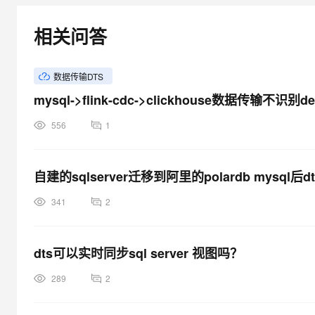
大模型解决方案
迁移与运维管理
相关问答
快速部署 Dify，高效搭建 
专有云
数据传输DTS
10 分钟在聊天系统中增加
mysql->flink-cdc->clickhouse数据传输不识别d
556
1
自建的sqlserver迁移到阿里的polardb mys
341
2
dts可以实时同步sql server 视图吗？
289
2