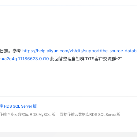
Deepseek-v4-pro
HappyHors
同享
万小智 AI 建站低至 15元/月
Qoder CN
AI 短剧/漫剧
云原生数据库 
快递物流查询
WordPress
成为服务伙
高校合作
点，立即开启云上创新
覆盖公网/内网、递归/权威、移动APP等全场景解析服务
送.CN域名，送备案服务码
基于千问大模型等，支持代码智能生成、研发智能问答
AI助力短剧
态智能体模型
旗舰 MoE 大模型，百万上下文与顶尖推理能力
图生视频，流
Ubuntu
服务生态伙伴
云工开物
企业应用
Works
Night Plan 支持 Qwen 3.8-Max
云原生大数据计算服务 MaxCompute
AI 办公
容器服务 Kub
NEW
GLM-5.2
Wan2.7-T
Red Hat
30+ 款产品免费体验
Data Agent 驱动的一站式 Data+AI 开发治理平台
夜间 5 折，Qwen/Meoo/TokenPlan 客户专享
面向分析的企业级SaaS模式云数据仓库
AI智能应用
提供一站式管
科研合作
视觉 Coding、空间感知、多模态思考等全面升级
1M上下文，专为长程任务能力而生
ERP
堂（旗舰版）
SUSE
智能客服
CRM
防护产品
2个月
自动承接线索
库日志。参考
https://help.aliyun.com/zh/dts/support/the-source-data
建站小程序
OA 办公系统
AI 应用构建
大模型原生
m=a2c4g.11186623.0.i10
此回答整理自钉群“DTS客户交流群-2”
力提升
财税管理
模板建站
Qoder
大模型服务平台百炼-应用模版
HOT
NEW
面向真实软件
个人版上线、团队版降价；千问3.8-Max首发发尝鲜
丰富多元化的应用模版和解决方案
400电话
定制建站
万有无界
大模型服务平台百炼-智能体
方案
广告营销
模板小程序
的模型效果
灵活可视化地构建企业级 Agent
定制小程序
RDS SQL Server 版
秒悟
人工智能平台 PAI
APP 开发
传输同步云数据库 RDS MySQL 版
数据传输云数据库RDS SQLServer版
云端极速 AI 
新一代 AI 视频生成模型，深度适配广告营销等场景
AI Native 的算法工程平台，一站式完成建模、训练、推理服务部署
建站系统