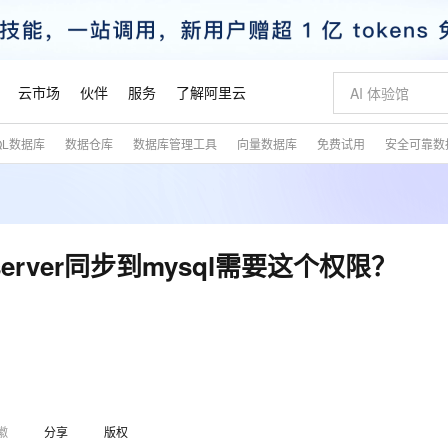
云市场
伙伴
服务
了解阿里云
QL数据库
数据仓库
数据库管理工具
向量数据库
免费试用
安全可靠数
AI 特惠
数据与 API
成为产品伙伴
企业增值服务
最佳实践
价格计算器
AI 场景体
基础软件
产品伙伴合
阿里云认证
市场活动
配置报价
大模型
自助选配和估算价格
新方式
睿译宝，AI翻译排版一步到位
智启 AI 普惠权益
产品生态集成认证中心
企业支持计划
云上春晚
域名与网站
千问官方 MaaS 平台，为开发者和 Agent 而生，新用户赠送 1 亿 + tokens 额度
Qwen Aud
AI Coding
阿里云Maa
2026 阿里云
云服务器 E
为企业打
数据集
Windows
大模型认证
模型
NEW
NEW
交付可用成果
值低价云产品抢先购
上传文档即自动完成翻译和格式还原
至高享 1亿+免费 tokens，加速 Al 应用落地
提供智能易用的域名与建站服务
智能编程，一键
安全可靠、
产品生态伙伴
专家技术服务
云上奥运之旅
弹性计算合作
阿里云中企出
手机三要素
宝塔 Linux
全部认证
erver同步到mysql需要这个权限？
价格优势
有专属领域专家
GLM-5.2：长任务时代开源旗舰模型
阿里云 OPC 创新助力计划
千问大模型
即刻拥有 DeepS
AI 电商营销
对象存储 O
大模型
产品生态伙伴工作台
企业增值服务台
云栖战略参考
云存储合作计
云栖大会
身份实名认证
CentOS
训练营
推动算力普惠，释放技术红利
最高返9万
多领域专家智能体,一键组建 AI 虚拟交付团队
快速构建应用程序和网站，即刻迈出上云第一步
至高百万元 Token 补贴，加速一人公司成长
多元化、高性能、安全可靠的大模型服务
真正可用的 1M 上下文,一次完成代码全链路开发
轻松解锁专属 Dee
从图文生成到
云上的中国
数据库合作计
活动全景
短信
Docker
图片和
站式影视创作平台
Hermes Agent，打造自进化智能体
Token Plan 模型订阅计划
数字证书管理服务（原SSL证书）
5 分钟轻松部署
AI 广告创作
无影云电脑
企业成长
NEW
信息公告
看见新力量
云网络合作计
OCR 文字识别
JAVA
证享300元代金券
可视化编排打通从文字构思到成片全链路闭环
全托管，含MySQL、PostgreSQL、SQL Server、MariaDB多引擎
自主进化，持久记忆，越用越聪明
Qwen3.8-Max 首发尝鲜，限时加量 10 倍，夜间低至2折
实现全站HTTPS，呈现可信的WEB访问
图文、视频一
随时随地安
魔搭 Mode
？
Kimi-K3
HappyHors
NEW
loud
服务实践
官网公告
金融模力时刻
Salesforce O
版
发票查验
全能环境
Claude Code + GStack 打造工程团队
千问办公，限时限量积分加倍
Qoder
低代码高效构
AI 建站
短信服务
型
NEW
作计划
Kimi 最新旗舰模型，长程编程与推理利器
让文字生成流
计划
创新中心
魔搭 ModelSc
健康状态
理服务
让AI从“聊天伙伴”进化为能干活的“数字员工”
安装技能 GStack，拥有专属 AI 工程团队
你的AI工作搭子，覆盖日常办公高频场景
面向真实软件的智能体编程平台
0 代码专业建
客户案例
天气预报查询
操作系统
徽
分享
版权
态合作计划