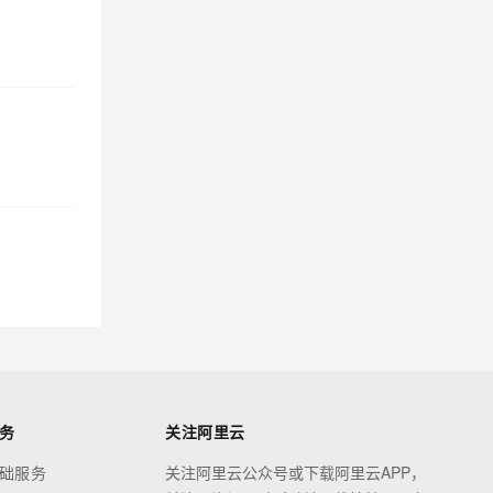
边缘节点服务 ENS 云盘支持
自动快照
阿里云百炼快速模式（Fast
mode）正式上线
阿里云百炼 Fun-ASR-
Realtime 升级
私网连接终端节点服务支持
ALB 扩展版
云防火墙中卫新开服互联网
防火墙
Hologres AI 助手新增 CPU/
内存诊断等
务
关注阿里云
高速通道 ECR RouteMap 全
础服务
关注阿里云公众号或下载阿里云APP，
量发布