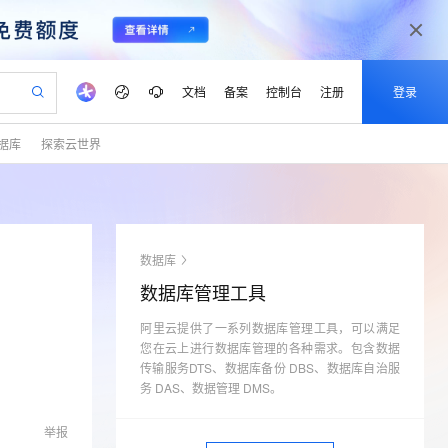
文档
备案
控制台
注册
登录
据库
探索云世界
验
作计划
器
AI 活动
专业服务
服务伙伴合作计划
开发者社区
加入我们
产品动态
服务平台百炼
阿里云 OPC 创新助力计划
一站式生成采购清单，支持单品或批量购买
io：打造专属 AI 语音助手
S产品伙伴计划（繁花）
峰会
CS
造的大模型服务与应用开发平台
一句话生成原生可编辑精美 PPT 文稿
AI 生产力先锋
Al MaaS 服务伙伴赋能合作
域名
博文
Careers
至高可申请百万元
Qwen3.8-Max 模型上线
开启高性价比 AI 编程新体验
弹性可伸缩的云计算服务
Qwen-Audio-3.0-Realtime 端到端实时语音角色扮演
输入一句话想法, 轻松生成专业的 PPT
先锋实践拓展 AI 生产力的边界
Token 补贴，五大权
计划
海大会
伙伴信用分合作计划
商标
问答
社会招聘
数据库
益加速 OPC 成功
eek-V4-Pro
SS
一键部署幻兽帕鲁游戏服务器
飞天发布时刻
HOT
Open Search 向量检索版支
划
备案
电子书
校园招聘
数据库管理工具
pSeek-V4-Pro
视频创作，一键激活电商全链路生产力
稳定、安全、高性价比、高性能的云存储服务
一键购买专属联机服务器，轻松开启游戏
所见，即是所愿
持视频检索 Pipeline 功能
更多支持
划
公司注册
镜像站
视频生成
语音识别与合成
阿里云提供了一系列数据库管理工具，可以满足
专属 QwenPaw
漫剧工坊：一站式动画创作平台
AI 实训营
HOT
应用身份服务 (IDaaS)
合作伙伴培训与认证
您在云上进行数据库管理的各种需求。包含数据
划
上云迁移
站生成，高效打造优质广告素材
全接入的云上超级电脑
从聊天伙伴进化为能主动干活的本地数字员工
快速生产连贯的高质量长漫剧
从基础到进阶，Agent 创客手把手教你
OpenClaw 管理能力上线
传输服务DTS、数据库备份 DBS、数据库自治服
lScope
我要反馈
e-1.1-T2V
Qwen3-TTS-Flash
查询合作伙伴
务 DAS、数据管理 DMS。
n Alibaba Cloud ISV 合作
代维服务
建企业门户网站
10 分钟搭建微信、支付宝小程序
MaxCompute MaxFrame 提
畅细腻的高质量视频
离线语音合成大模型，多语言方言自适应，低延迟高稳定
创新加速
ope
登录合作伙伴管理后台
我要建议
站，无忧落地极速上线
以可视化方式快速构建移动和 PC 门户网站
国内短信简单易用，安全可靠，秒级触达，全球覆盖200+国家和地区。
高效部署网站，快速应用到小程序
供自动弹性内存功能
举报