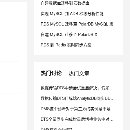
自建数据库迁移到云数据库
云 Skills 门户商业化发布
实现 MySQL 到 ADB 秒级分析性能
息提取
与 AI 智能体进行实时音视频通话
PolarDB Agentic Database
从文本、图片、视频中提取结构化的属性信息
构建支持视频理解的 AI 音视频实时通话应用
RDS MySQL 迁移至 PolarDB MySQL 版
发布
t.diy 一步搞定创意建站
构建大模型应用的安全防护体系
自建 MySQL 迁移至 PolarDB-X
秒悟 Meoo CLI 支持一键部
通过自然语言交互简化开发流程,全栈开发支持
通过阿里云安全产品对 AI 应用进行安全防护
署项目至阿里云账号
RDS 到 Redis 实时同步方案
Flink OSS 支持
AssumeRole 角色自定义
热门讨论
热门文章
百炼 Qwen3.7-Flash 系列模
型发布
数据传输DTS中请尝试重启解决，假如重启无法解决请点击“一键复制”进入钉钉客户交流群咨询解决？
Qoder CN V1.7.0 发布
数据传输DTS目标端AnalyticDB同步DDL为什么失败 ？
DMS这个诊断对于第三方的实例是不是不能用呢？
云安全中心 AI BAS 智能自动
化模拟渗透攻击产品发布
DTS全量同步完成增量后切换业务中对于A表的写入由源端改为目标端，但是其它表不进行改动，有影响吗？
DataWorks ChatBI 会话支持
DMS有桌面版嘛？