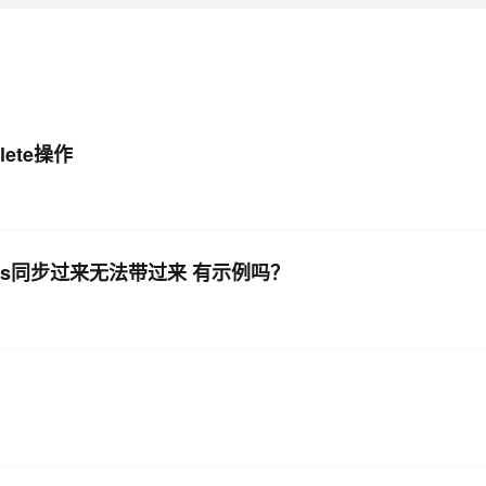
AI 应用
10分钟微调：让0.6B模型媲美235B模
多模态数据信
型
依托云原生高可用架构,实现Dify私有化部署
用1%尺寸在特定领域达到大模型90%以上效果
一个 AI 助手
超强辅助，Bol
即刻拥有 DeepSeek-R1 满血版
elete操作
在企业官网、通讯软件中为客户提供 AI 客服
多种方案随心选，轻松解锁专属 DeepSeek
ql后dts同步过来无法带过来 有示例吗？