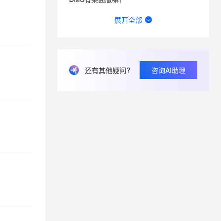
上传临时文件分析
数据传输DTS这个问题怎么解决？
展开全部
MaxCompute SQL 支持脚本
目标和源都相同的两个dts任务，数据会重复么？
模式下创建临时表
DATAX连接5.7版本mysql数据库报错，连接8.0没问题，URL没有问题
AI 安全护栏 Service 复制功
能升级
DTS暂停任务是做什么的？
还有其他疑问?
咨询AI助理
百炼语音合成大模型 Qwen-
DMS之前都是用自己账号添加人员，编辑他们的手机号，钉钉给他发个团队邀请确认的信息，现在不是这样了？
Audio-3.0-TTS 上线
WAF Bot 管理支持 AI 爬虫流
量的识别和处置
MaxCompute Agentic 生态
接入套件正式发布
百炼 TPM 预留功能上线
企业 Agent 应用平台
AgentOne 产品价格调整