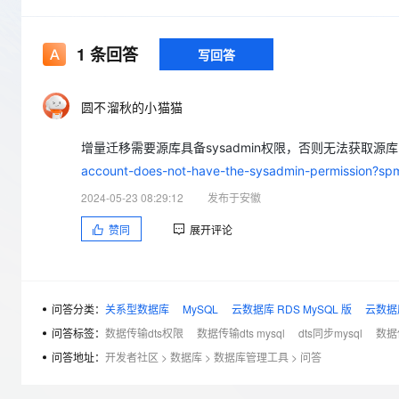
存储
天池大赛
Qwen3.7-Plus
云解析DNS
解决方案免费试用 新老
电子合同
最高领取价值200元试用
能看、能想、能动手的多模
安全
网络与CDN
AI 算法大赛
畅捷通
1
条回答
写回答
大数据开发治理平台 Data
AI 产品 免费试用
网络
安全
云开发大赛
Qwen3-VL-Plus
Tableau 订阅
1亿+ 大模型 tokens 和 
可观测
入门学习赛
圆不溜秋的小猫猫
中间件
AI空中课堂在线直播课
云防火墙
140+云产品 免费试用
上云与迁云
云原生的云上边界网络安全
产品新客免费试用，最长1
数据库
增量迁移需要源库具备sysadmin权限，否则无法获取源
生态解决方案
大模型服务
account-does-not-have-the-sysadmin-permission?sp
企业出海
大模型ACA认证体验
大数据计算
2024-05-23 08:29:12
发布于安徽
助力企业全员 AI 认知与能
行业生态解决方案
千问AI平台-Token Plan
政企业务
媒体服务
赞同
展开评论
开发者生态解决方案
企业服务与云通信
千问AI平台-模型体验
AI 开发和 AI 应用解决
在线体验全尺寸、多种模态
域名与网站
问答分类：
关系型数据库
MySQL
云数据库 RDS MySQL 版
云数据库 
Happy 系列大模型
终端用户计算
问答标签：
数据传输dts权限
数据传输dts mysql
dts同步mysql
数据
问答地址：
开发者社区
>
数据库
>
数据库管理工具
>
问答
Serverless
开发工具