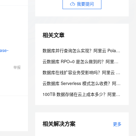
安全
我要投诉
e-1.1-I2V
Cosyvoice-V3-Flash
我要提问
PolarDB
上云场景组合购
Milvus 弹性伸缩功能新增节
伴
漫剧创作，剧本、分镜、视频高效生成
100%兼容MySQL、PostgreSQL，兼容Oracle，支持集中和分布式
覆盖90%+业务场景，专享组合折扣价
点支持范围
畅自然，细节丰富
高表现力语音合成大模型，语音克隆听感自然
VPN
ernetes 版 ACK
云聚AI 严选权益
AI 原生数据库服务发布
SSL 证书
2V
Fun-ASR
，一键激活高效办公新体验
理容器应用的 K8s 服务
精选AI产品，从模型到应用全链提效
Agent 数据网关
相关文章
文戏情感细腻自然，动作戏激烈拳拳到肉，实现更强表演能力
支持中英文自由切换，具备更强的噪声鲁棒性
堡垒机
AI 用量加速计划
云原生数据库 PolarDB
防火墙
、识别商机，让客服更高效、服务更出色。
新老同享，达量后返
Agentic Database 发布
数据库并行查询怎么实现？阿里云 PolarDB 并行查询提速数十倍解析
base-
主机安全
应用
云数据库 RPO=0 是怎么做到的？阿里云 PolarDB 三副本 + 物理复制解析
DataWorks 数据集成支持多
举报
项数据源及数据同步能力
千问办公
NEW
数据库在线扩容业务受影响吗？阿里云 PolarDB 秒级弹性无感变配解析
AI 应用及服务市场
的智能体编程平台
一站式AI生产力平台
云备份新版控制台操作界面
云数据库 Serverless 模式怎么收费？阿里云 PolarDB Serverless 按需计费解析
上线
AI 应用
伶鹊
100TB 数据存储在云上成本多少？阿里云 PolarDB 存算分离省成本解析
企业级人与Agent协作平台，接入和调度多个数字员工
智能客服平台，对话机器人、对话分析、智能外呼
大模型
Milvus 单可用区升级同城容
灾产品化
大模型服务平台百炼 - 全妙
自然语言处理
应用创作平台
多模态内容创作工具，已接入 DeepSeek
云防火墙支持基于 APP-ID
数据标注
相关解决方案
更多
的策略管控
机器学习