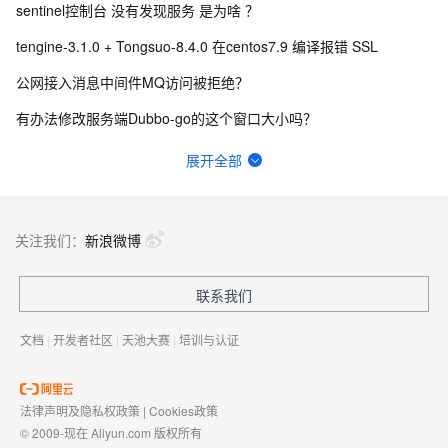
sentinel控制台 没有发现服务 是为啥 ？
tengine-3.1.0 + Tongsuo-8.4.0 在centos7.9 编译报错 SSL
公网接入消息中间件MQ访问被拒绝？
有办法修改服务端Dubbo-go的这个窗口大小吗？
wget https://chaosblade.oss-cn-hangzhou.aliyuncs.c
展开全部
为什么到现在Sentinel开源l还是不去掉fastjson的引用？
docker 部署seata-server1.7莫名重启什么原因？最低的资源配置是多少？
关注我们：
新浪微博
Seata的JDK版本要求是什么？
联系我们
java中间件团队一般干什么事
文档
|
开发者社区
|
天池大赛
|
培训与认证
法律声明及隐私权政策
|
Cookies政策
© 2009-现在 Aliyun.com 版权所有