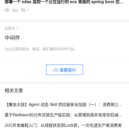
部署一个 edas 监控一个正在运行的 ecs 里面的 spring boot 应用上这个地方咋配？
382
1
云原生
中间件
为企业提供高效、稳定、易扩展的中间件产品。
我要提问
相关文章
【雕虫大技】Agent 动态 Skill 供应链安全加固（一）：消费侧三层防线实战
基于Redisson的分布式锁生产级实践：从原理到高并发库存扣减实战
JUC并发编程入门：从线程状态到Lock锁，一文吃透生产者消费者