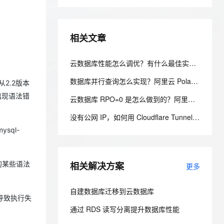
安全
我要投诉
e-1.1-I2V
Cosyvoice-V3-Flash
PolarDB
上云场景组合购
Milvus 弹性伸缩功能新增节
伴
漫剧创作，剧本、分镜、视频高效生成
100%兼容MySQL、PostgreSQL，兼容Oracle，支持集中和分布式
覆盖90%+业务场景，专享组合折扣价
点支持范围
畅自然，细节丰富
高表现力语音合成大模型，语音克隆听感自然
VPN
相关文章
ernetes 版 ACK
云聚AI 严选权益
AI 原生数据库服务发布
SSL 证书
2V
Fun-ASR
，一键激活高效办公新体验
理容器应用的 K8s 服务
精选AI产品，从模型到应用全链提效
Agent 数据网关
文戏情感细腻自然，动作戏激烈拳拳到肉，实现更强表演能力
支持中英文自由切换，具备更强的噪声鲁棒性
堡垒机
云数据库性能怎么调优？有什么最佳实践？——五层调优体系与阿里云 RDS 实战
AI 用量加速计划
云原生数据库 PolarDB
防火墙
、识别商机，让客服更高效、服务更出色。
新老同享，达量后返
Agentic Database 发布
数据库并行查询怎么实现？阿里云 PolarDB 并行查询提速数十倍解析
从2.2版本
主机安全
应用
出现语法错
云数据库 RPO=0 是怎么做到的？阿里云 PolarDB 三副本 + 物理复制解析
没有公网 IP，如何用 Cloudflare Tunnel 安全发布家庭服务器服务
千问办公
NEW
AI 应用及服务市场
的智能体编程平台
一站式AI生产力平台
sql-
AI 应用
伶鹊
企业级人与Agent协作平台，接入和调度多个数字员工
智能客服平台，对话机器人、对话分析、智能外呼
大模型
中的某些语法
相关解决方案
更多
大模型服务平台百炼 - 全妙
自然语言处理
应用创作平台
多模态内容创作工具，已接入 DeepSeek
自建数据库迁移到云数据库
导致执行失
数据标注
通过 RDS 读写分离提升数据库性能
机器学习