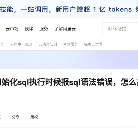
云市场
伙伴
服务
了解阿里云
服务
云原生可观测
云消息队列
容器服务
探索云世界
AI 特惠
数据与 API
成为产品伙伴
企业增值服务
最佳实践
价格计算器
AI 场景体
基础软件
产品伙伴合
阿里云认证
市场活动
配置报价
大模型
自助选配和估算价格
新方式
睿译宝，AI翻译排版一步到位
智启 AI 普惠权益
产品生态集成认证中心
企业支持计划
云上春晚
域名与网站
千问官方 MaaS 平台，为开发者和 Agent 而生，新用户赠送 1 亿 + tokens 额度
Qwen Aud
AI Coding
阿里云Maa
2026 阿里云
云服务器 E
为企业打
数据集
Windows
大模型认证
模型
NEW
NEW
交付可用成果
值低价云产品抢先购
上传文档即自动完成翻译和格式还原
至高享 1亿+免费 tokens，加速 Al 应用落地
提供智能易用的域名与建站服务
智能编程，一键
安全可靠、
产品生态伙伴
专家技术服务
云上奥运之旅
弹性计算合作
阿里云中企出
手机三要素
宝塔 Linux
全部认证
库初始化sql执行时候报sql语法错误，怎
价格优势
有专属领域专家
GLM-5.2：长任务时代开源旗舰模型
阿里云 OPC 创新助力计划
千问大模型
即刻拥有 DeepS
AI 电商营销
对象存储 O
大模型
产品生态伙伴工作台
企业增值服务台
云栖战略参考
云存储合作计
云栖大会
身份实名认证
CentOS
训练营
推动算力普惠，释放技术红利
最高返9万
多领域专家智能体,一键组建 AI 虚拟交付团队
快速构建应用程序和网站，即刻迈出上云第一步
至高百万元 Token 补贴，加速一人公司成长
多元化、高性能、安全可靠的大模型服务
真正可用的 1M 上下文,一次完成代码全链路开发
轻松解锁专属 Dee
从图文生成到
云上的中国
数据库合作计
活动全景
短信
Docker
？
图片和
站式影视创作平台
Hermes Agent，打造自进化智能体
Token Plan 模型订阅计划
数字证书管理服务（原SSL证书）
5 分钟轻松部署
AI 广告创作
无影云电脑
企业成长
NEW
信息公告
看见新力量
云网络合作计
OCR 文字识别
JAVA
证享300元代金券
可视化编排打通从文字构思到成片全链路闭环
全托管，含MySQL、PostgreSQL、SQL Server、MariaDB多引擎
自主进化，持久记忆，越用越聪明
Qwen3.8-Max 首发尝鲜，限时加量 10 倍，夜间低至2折
实现全站HTTPS，呈现可信的WEB访问
图文、视频一
随时随地安
魔搭 Mode
Kimi-K3
HappyHors
江
分享
版权
NEW
loud
服务实践
官网公告
金融模力时刻
Salesforce O
版
发票查验
全能环境
Claude Code + GStack 打造工程团队
千问办公，限时限量积分加倍
Qoder
低代码高效构
AI 建站
短信服务
型
NEW
作计划
Kimi 最新旗舰模型，长程编程与推理利器
让文字生成流
计划
创新中心
魔搭 ModelSc
健康状态
理服务
让AI从“聊天伙伴”进化为能干活的“数字员工”
安装技能 GStack，拥有专属 AI 工程团队
你的AI工作搭子，覆盖日常办公高频场景
面向真实软件的智能体编程平台
0 代码专业建
客户案例
天气预报查询
操作系统
态合作计划