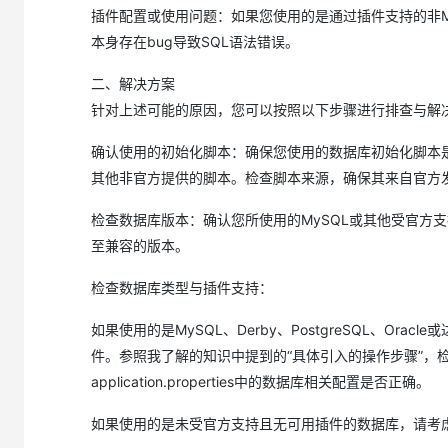
大模型解决方案
插件配置或使用问题：如果您使用的是通过插件支持的非M
迁移与运维管理
本身存在bug导致SQL语法错误。
快速部署 Dify，高效搭建 
专有云
二、解决方案
针对上述可能的原因，您可以按照以下步骤进行排查与解
10 分钟在聊天系统中增加
确认使用的初始化脚本：确保您使用的数据库初始化脚本是Nacos 2
其他非官方提供的脚本。检查脚本来源，确保其来自官方发
检查数据库版本：确认您所使用的MySQL或其他受官方支
至兼容的版本。
检查数据库类型与插件支持：
如果使用的是MySQL、Derby、PostgreSQL、O
件。参照我了解的知识中提到的“具体引入的操作步骤”，检查插件是否
application.properties中的数据库相关配置是否正确。
如果使用的是未受官方支持且无可用插件的数据库，请考