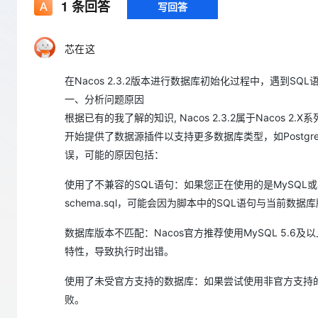
存储
天池大赛
1
条回答
写回答
Qwen3.7-Plus
云解析DNS
解决方案免费试用 新老
电子合同
最高领取价值200元试用
能看、能想、能动手的多模
安全
网络与CDN
AI 算法大赛
畅捷通
芯在这
大数据开发治理平台 Data
AI 产品 免费试用
网络
安全
云开发大赛
Qwen3-VL-Plus
Tableau 订阅
1亿+ 大模型 tokens 和 
在Nacos 2.3.2版本进行数据库初始化过程中，遇到
可观测
入门学习赛
中间件
AI空中课堂在线直播课
云防火墙
140+云产品 免费试用
一、分析问题原因
上云与迁云
云原生的云上边界网络安全
产品新客免费试用，最长1
数据库
根据已有的我了解的知识, Nacos 2.3.2属于Nacos 2
生态解决方案
大模型服务
开始提供了数据源插件以支持更多数据库类型，如Postgr
企业出海
大模型ACA认证体验
大数据计算
误，可能的原因包括：
助力企业全员 AI 认知与能
行业生态解决方案
千问AI平台-Token Plan
政企业务
媒体服务
使用了不兼容的SQL语句：如果您正在使用的是MySQL或其他
开发者生态解决方案
企业服务与云通信
schema.sql，可能会因为脚本中的SQL语句与当前数
千问AI平台-模型体验
AI 开发和 AI 应用解决
在线体验全尺寸、多种模态
域名与网站
数据库版本不匹配：Nacos官方推荐使用MySQL 5.6及
特性，导致执行时出错。
Happy 系列大模型
终端用户计算
使用了未受官方支持的数据库：如果尝试使用非官方支持
Serverless
败。
开发工具