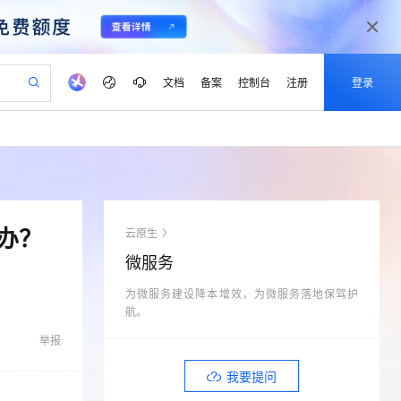
文档
备案
控制台
注册
登录
验
作计划
器
AI 活动
专业服务
服务伙伴合作计划
开发者社区
加入我们
产品动态
服务平台百炼
阿里云 OPC 创新助力计划
一站式生成采购清单，支持单品或批量购买
io：打造专属 AI 语音助手
S产品伙伴计划（繁花）
峰会
CS
造的大模型服务与应用开发平台
一句话生成原生可编辑精美 PPT 文稿
AI 生产力先锋
Al MaaS 服务伙伴赋能合作
域名
博文
Careers
至高可申请百万元
Qwen3.8-Max 模型上线
开启高性价比 AI 编程新体验
弹性可伸缩的云计算服务
Qwen-Audio-3.0-Realtime 端到端实时语音角色扮演
输入一句话想法, 轻松生成专业的 PPT
先锋实践拓展 AI 生产力的边界
Token 补贴，五大权
计划
海大会
伙伴信用分合作计划
商标
问答
社会招聘
么办？
云原生
益加速 OPC 成功
eek-V4-Pro
SS
一键部署幻兽帕鲁游戏服务器
飞天发布时刻
HOT
Open Search 向量检索版支
划
备案
电子书
校园招聘
微服务
pSeek-V4-Pro
视频创作，一键激活电商全链路生产力
稳定、安全、高性价比、高性能的云存储服务
一键购买专属联机服务器，轻松开启游戏
所见，即是所愿
持视频检索 Pipeline 功能
更多支持
划
公司注册
镜像站
视频生成
语音识别与合成
为微服务建设降本增效，为微服务落地保驾护
专属 QwenPaw
漫剧工坊：一站式动画创作平台
AI 实训营
HOT
应用身份服务 (IDaaS)
合作伙伴培训与认证
航。
划
上云迁移
站生成，高效打造优质广告素材
全接入的云上超级电脑
从聊天伙伴进化为能主动干活的本地数字员工
快速生产连贯的高质量长漫剧
从基础到进阶，Agent 创客手把手教你
OpenClaw 管理能力上线
lScope
我要反馈
e-1.1-T2V
Qwen3-TTS-Flash
举报
查询合作伙伴
n Alibaba Cloud ISV 合作
代维服务
建企业门户网站
10 分钟搭建微信、支付宝小程序
MaxCompute MaxFrame 提
畅细腻的高质量视频
离线语音合成大模型，多语言方言自适应，低延迟高稳定
创新加速
ope
登录合作伙伴管理后台
我要提问
我要建议
站，无忧落地极速上线
以可视化方式快速构建移动和 PC 门户网站
国内短信简单易用，安全可靠，秒级触达，全球覆盖200+国家和地区。
高效部署网站，快速应用到小程序
供自动弹性内存功能