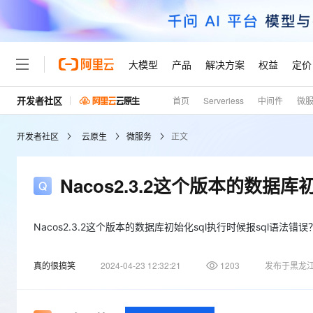
大模型
产品
解决方案
权益
定价
开发者社区
首页
Serverless
中间件
微
大模型
产品
解决方案
权益
定价
云市场
伙伴
服务
了解阿里云
精选产品
精选解决方案
普惠上云
产品定价
精选商城
成为销售伙伴
售前咨询
为什么选择阿里云
千问AI平台
开发者社区
云原生
微服务
正文
了解云产品的定价详情
大模型服务平台百炼
千问办公，解锁你的工作
普惠上云 官方力荐
分销伙伴
在线服务
网站建设
什么是云计算
大
大模型服务与应用平台
企业级Agent产品，直接
云服务器38元/年起，超
咨询伙伴
多端小程序
技术领先
Nacos2.3.2这个版本的数据
云上成本管理
售后服务
轻量应用服务器
Agency Agents：拥
官方推荐返现计划
大模型
精选产品
精选解决方案
Salesforce 国际版订阅
稳定可靠
管理和优化成本
推荐新用户得奖励，单订单
销售伙伴合作计划
自助服务
友盟天域
安全合规
人工智能与机器学习
AI
Nacos2.3.2这个版本的数据库初始化sql执行时候报sql语法错误
文本生成
云数据库 RDS
HappyHorse 打造一
云工开物
无影生态合作计划
在线服务
观测云
分析师报告
高校专属算力普惠，学生认
计算
互联网应用开发
Qwen3.8-Max
真的很搞笑
2024-04-23 12:32:21
1203
发布于黑龙
HOT
Salesforce On Alibaba C
工单服务
Tuya 物联网平台阿里云
研究报告与白皮书
人工智能平台 PAI
快速拥有专属 OpenClaw
大模
Consulting Partner 合
大数据
容器
智能体时代全能旗舰模型
免费试用
短信专区
一站式AI开发、训练和推
蓝凌 OA
AI 大模型销售与服务生
现代化应用