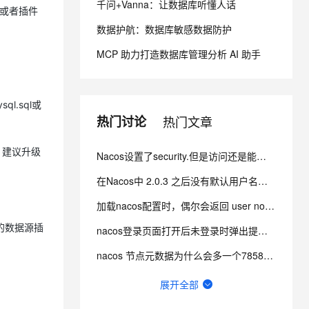
千问+Vanna：让数据库听懂人话
，或者插件
数据护航：数据库敏感数据防护
息提取
与 AI 智能体进行实时音视频通话
从文本、图片、视频中提取结构化的属性信息
构建支持视频理解的 AI 音视频实时通话应用
MCP 助力打造数据库管理分析 AI 助手
t.diy 一步搞定创意建站
构建大模型应用的安全防护体系
通过自然语言交互简化开发流程,全栈开发支持
通过阿里云安全产品对 AI 应用进行安全防护
l.sql或
热门讨论
热门文章
，建议升级
Nacos设置了security.但是访问还是能看到节点信息 而且还不用验证身份怎么办？
在Nacos中 2.0.3 之后没有默认用户名密码，改如何登录？
加载nacos配置时，偶尔会返回 user not found! 这个错误是什么引起的？
应的数据源插
nacos登录页面打开后未登录时弹出提示：user not found及权限认证失败怎么办？
nacos 节点元数据为什么会多一个7858接口？
nacos2.4如何使用pg数据库初始化sql？
展开全部
Nacos登录密码忘记了如何修改？