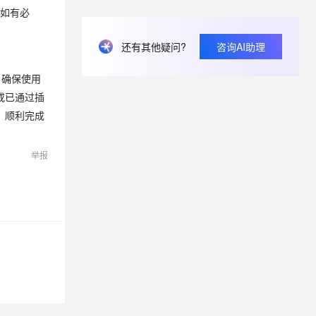
。如有必
nacos连接超时原因有哪些？
Nacos2.2.1版本可以不配置数据库吗?
还有其他疑问?
咨询AI助理
nacos的docker镜像去哪里下？
，确保使用
或已通过插
，顺利完成
举报