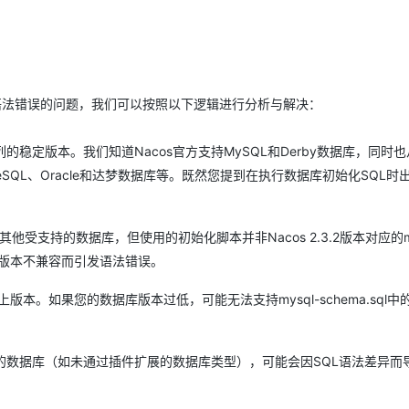
Deepseek-v4-pro
HappyHors
同享
万小智 AI 建站低至 15元/月
Qoder CN
AI 短剧/漫剧
云原生数据库 
快递物流查询
WordPress
成为服务伙
高校合作
点，立即开启云上创新
覆盖公网/内网、递归/权威、移动APP等全场景解析服务
送.CN域名，送备案服务码
基于千问大模型等，支持代码智能生成、研发智能问答
AI助力短剧
态智能体模型
旗舰 MoE 大模型，百万上下文与顶尖推理能力
图生视频，流
Ubuntu
服务生态伙伴
云工开物
企业应用
Works
Night Plan 支持 Qwen 3.8-Max
云原生大数据计算服务 MaxCompute
AI 办公
容器服务 Kub
NEW
GLM-5.2
Wan2.7-T
Red Hat
30+ 款产品免费体验
Data Agent 驱动的一站式 Data+AI 开发治理平台
夜间 5 折，Qwen/Meoo/TokenPlan 客户专享
面向分析的企业级SaaS模式云数据仓库
AI智能应用
提供一站式管
科研合作
视觉 Coding、空间感知、多模态思考等全面升级
1M上下文，专为长程任务能力而生
SQL语法错误的问题，我们可以按照以下逻辑进行分析与解决：
ERP
堂（旗舰版）
SUSE
智能客服
CRM
防护产品
2个月
自动承接线索
.X系列的稳定版本。我们知道Nacos官方支持MySQL和Derby数据库，同时也
建站小程序
OA 办公系统
AI 应用构建
大模型原生
eSQL、Oracle和达梦数据库等。既然您提到在执行数据库初始化SQL时
力提升
财税管理
模板建站
Qoder
大模型服务平台百炼-应用模版
HOT
NEW
面向真实软件
个人版上线、团队版降价；千问3.8-Max首发发尝鲜
丰富多元化的应用模版和解决方案
受支持的数据库，但使用的初始化脚本并非Nacos 2.3.2版本对应的my
400电话
定制建站
据库版本不兼容而引发语法错误。
万有无界
大模型服务平台百炼-智能体
方案
广告营销
模板小程序
的模型效果
灵活可视化地构建企业级 Agent
以上版本。如果您的数据库版本过低，可能无法支持mysql-schema.sql
定制小程序
秒悟
人工智能平台 PAI
APP 开发
云端极速 AI 
新一代 AI 视频生成模型，深度适配广告营销等场景
AI Native 的算法工程平台，一站式完成建模、训练、推理服务部署
的数据库（如未通过插件扩展的数据库类型），可能会因SQL语法差异而
建站系统