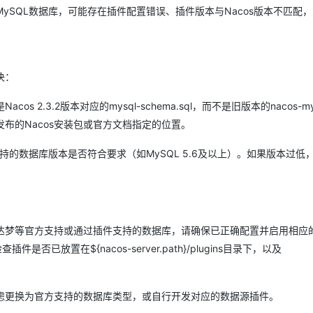
ySQL数据库，可能存在插件配置错误、插件版本与Nacos版本不匹配
AI 应用
10分钟微调：让0.6B模型媲美235B模
多模态数据信
型
依托云原生高可用架构,实现Dify私有化部署
用1%尺寸在特定领域达到大模型90%以上效果
决：
一个 AI 助手
超强辅助，Bol
即刻拥有 DeepSeek-R1 满血版
在企业官网、通讯软件中为客户提供 AI 客服
.3.2版本对应的mysql-schema.sql，而不是旧版本的nacos-mysq
多种方案随心选，轻松解锁专属 DeepSeek
布的Nacos安装包或官方文档指定的位置。
持的数据库版本是否符合要求（如MySQL 5.6及以上）。如果版本过低
racle或达梦等官方支持或通过插件支持的数据库，请确保已正确配置并启用相
已放置在${nacos-server.path}/plugins目录下，以及
虑更换为官方支持的数据库类型，或自行开发对应的数据源插件。