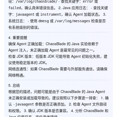
径：
- 查找关键字：
或
/var/log/chaosblade/
error
，确认具体错误信息。 2.
Java 应用日志
： - 查找关键
failed
字：
或
，确认 Agent 加载状态。 3.
javaagent
instrument
系统日志
： - 使用
或
检查是否
dmesg
/var/log/messages
有系统级别的错误。
4.
重要提醒
确保 Agent 正确加载
：ChaosBlade 的 Java 实验依赖于
Agent 注入，未正确加载 Agent 是最常见的问题之一。
检查 JDK 版本
：低版本 JDK 可能导致 Agent 初始化失败，建
议使用稳定版本的 JDK。
网络连通性
：如果 ChaosBlade 需要与外部服务通信，请确保
网络畅通。
5.
总结
根据您的描述，问题可能是由于 ChaosBlade 的 Java Agent
未正确安装或加载导致的。建议按照以下步骤逐一排查： 1. 确
认
参数是否正确添加。 2. 检查 Agent 文件路径
-javaagent
和权限。 3. 确认 JDK 版本是否兼容。 4. 分析 ChaosBlade 和
Java 应用日志，定位具体错误。