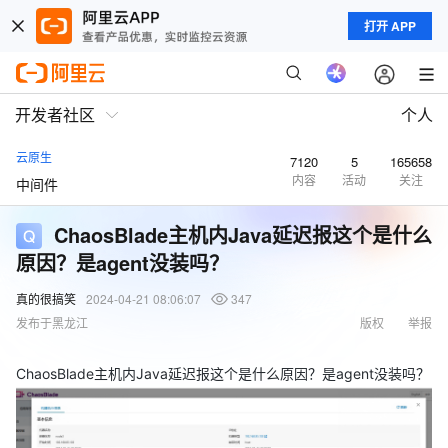
打开 APP
开发者社区
个人
云原生
7120
5
165658
内容
活动
关注
中间件
ChaosBlade主机内Java延迟报这个是什么
原因？是agent没装吗？
真的很搞笑
2024-04-21 08:06:07
347
发布于黑龙江
版权
举报
ChaosBlade主机内Java延迟报这个是什么原因？是agent没装吗？