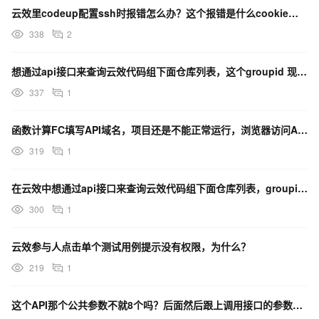
云效里codeup配置ssh时报错怎么办？这个报错是什么cookie，签名之类的，也不是权限提示。
338
2
想通过api接口来查询云效代码组下面仓库列表，这个groupid 现在在云效的那个地方能看到？
337
1
函数计算FC填写API域名，项目还是不能正常运行，浏览器访问API域名提示这些，是什么意思？
319
1
在云效中想通过api接口来查询云效代码组下面仓库列表，groupid 现在在云效的哪个地方能看到？
300
1
云效参与人点击单个测试用例提示没有权限，为什么？
219
1
这个API那个公共参数不就8个吗？后面然后跟上调用接口的参数对面？