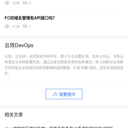
1230
0
FC的域名管理有API接口吗？
1178
1
云效DevOps
云效，企业级一站式研发协同平台，数十万企业都在用。支持公共云、专有云
和混合云多种部署形态，通过云原生新技术和研发新模式，助力创新创业和数
字化转型企业快速实现研发敏捷和组织敏捷，打造“双敏”组织，实现多倍效能提
升。
我要提问
相关文章