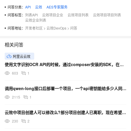
问答分类：
API
云效
AES专家服务
问答标签：
列表API
云效项目企业
云效项目列表
云效项目项目列表
云效企业列表
问答地址：
开发者社区
>
云效DevOps
>
问答
相关问答
阿里云云效
使用文字识别OCR API的时候，通过composer安装的SDK，在项目中无法正常运行，什么原因？
603
1
调用qwen-long接口后部署一个项目，一个api密钥能给多少人同时使用？
2115
1
云效中项目创建人可以修改么?部分项目创建人已离职，现在希望不在项目列表中显示
230
2