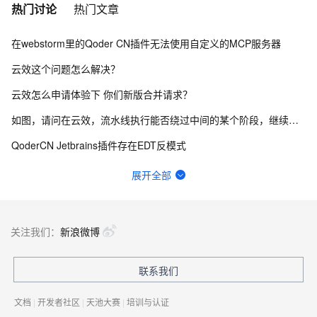
热门讨论
热门文章
在webstorm里的Qoder CN插件无法使用自定义的MCP服务器
云效这个问题怎么解决？
云效怎么申请体验下 你们新版合并请求？
如图，请问在云效，流水线执行能否绕过中间的某个阶段，继续向后执行？
QoderCN Jetbrains插件存在EDT反模式
通义灵码插件会覆盖 IDEA 的自动补全功能
展开全部
宜搭自定义页面表格里面怎么显示序号，序号自动递增
云效flow 香港的构建节点拉不了npm仓库包 网络有问题，怎么解决？
关注我们：
新浪微博
更新到2.5.0后经常引起PyCharm闪退，后续多次重启在更新项目索引的时候闪退退
联系我们
idea通义灵码cpu占用、磁盘写入极高
文档
|
开发者社区
|
天池大赛
|
培训与认证