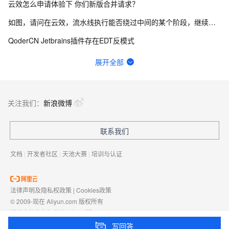
云效怎么申请体验下 你们新版合并请求？
如图，请问在云效，流水线执行能否绕过中间的某个阶段，继续向后执行？
QoderCN Jetbrains插件存在EDT反模式
通义灵码插件会覆盖 IDEA 的自动补全功能
展开全部
宜搭自定义页面表格里面怎么显示序号，序号自动递增
云效flow 香港的构建节点拉不了npm仓库包 网络有问题，怎么解决？
关注我们：
新浪微博
更新到2.5.0后经常引起PyCharm闪退，后续多次重启在更新项目索引的时候闪退退
联系我们
idea通义灵码cpu占用、磁盘写入极高
文档
|
开发者社区
|
天池大赛
|
培训与认证
法律声明及隐私权政策
|
Cookies政策
© 2009-现在 Aliyun.com 版权所有
增值电信业务经营许可证：
浙B2-20080101
域名注册服务机构许可：
浙D3-20210002
写回答