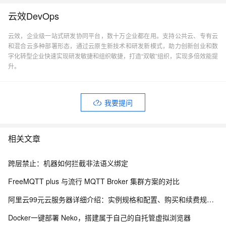
云效DevOps
云效，企业级一站式研发协同平台，数十万企业都在用。支持公共云、专有云
和混合云多种部署形态，通过云原生新技术和研发新模式，助力创新创业和数
字化转型企业快速实现研发敏捷和组织敏捷，打造“双敏”组织，实现多倍效能提
升。
我要提问
相关文章
跨层禁止：机器如何拦截非法语义绑定
FreeMQTT plus 与流行 MQTT Broker 集群方案的对比
阿里云99元云服务器详细介绍：实例规格和配置、购买和续费规则、适用场景解析
Docker一键部署 Neko，搭建属于自己的自托管虚拟浏览器