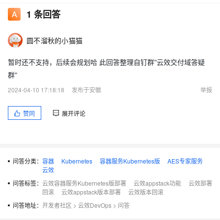
1
条回答
圆不溜秋的小猫猫
暂时还不支持，后续会规划哈 此回答整理自钉群“云效交付域答疑
群”
2024-04-10 17:18:18
发布于安徽
举报
赞同
展开评论
问答分类：
容器
Kubernetes
容器服务Kubernetes版
AES专家服务
云效
问答标签：
云效容器服务Kubernetes版部署
云效appstack功能
云效部署
回滚
云效appstack版本部署
云效版本回滚
问答地址：
开发者社区
>
云效DevOps
>
问答