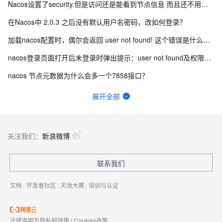
Nacos设置了security.但是访问还是能看到节点信息 而且还不用验证身份怎么办？
在Nacos中 2.0.3 之后没有默认用户名密码，改如何登录？
加载nacos配置时，偶尔会返回 user not found! 这个错误是什么引起的？
nacos登录页面打开后未登录时弹出提示：user not found及权限认证失败怎么办？
nacos 节点元数据为什么会多一个7858接口？
nacos2.4如何使用pg数据库初始化sql？
展开全部
Nacos登录密码忘记了如何修改？
nacos连接超时原因有哪些？
关注我们：
新浪微博
Nacos2.2.1版本可以不配置数据库吗?
联系我们
nacos的docker镜像去哪里下？
文档
|
开发者社区
|
天池大赛
|
培训与认证
法律声明及隐私权政策
|
Cookies政策