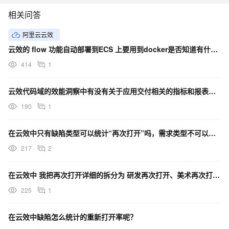
相关问答
阿里云云效
云效的 flow 功能自动部署到ECS 上要用到docker是否知道有什么方案可以绕过这个配置吗？
414
1
云效代码域的效能洞察中有没有关于应用交付相关的指标和报表？我只看到流水线相关的
190
1
在云效中只有缺陷类型可以统计“再次打开”吗，需求类型不可以吗？
217
2
在云效中 我把再次打开详细的拆分为 研发再次打开、美术再次打开这个能统计到吗？
225
1
在云效中缺陷怎么统计的重新打开率呢？