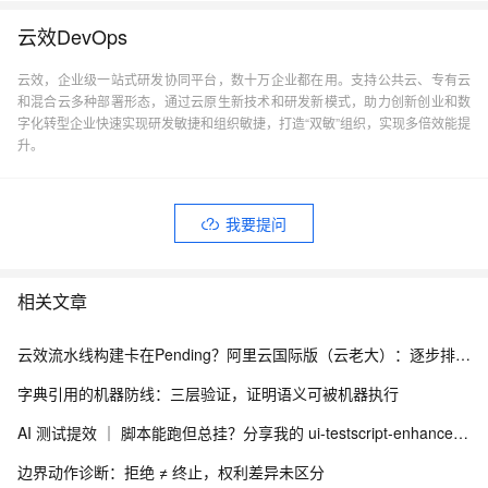
云效DevOps
云效，企业级一站式研发协同平台，数十万企业都在用。支持公共云、专有云
和混合云多种部署形态，通过云原生新技术和研发新模式，助力创新创业和数
字化转型企业快速实现研发敏捷和组织敏捷，打造“双敏”组织，实现多倍效能提
升。
我要提问
相关文章
云效流水线构建卡在Pending？阿里云国际版（云老大）：逐步排查构建集群、并发与缓存
字典引用的机器防线：三层验证，证明语义可被机器执行
AI 测试提效 ｜ 脚本能跑但总挂？分享我的 ui-testscript-enhancer + Skill UI 自动化健壮性增强方案
边界动作诊断：拒绝 ≠ 终止，权利差异未区分