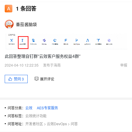
1
条回答
番茄酱脑袋
此回答整理自钉群“云效客户服务权益4群”
2024-04-10 12:22:35
发布于海南
举报
赞同
3
展开评论
问答分类：
云效
AES专家服务
问答标签：
云效统计功能
问答地址：
开发者社区
>
云效DevOps
>
问答