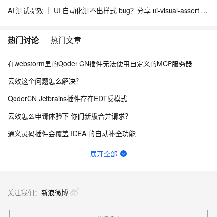
AI 测试提效 ｜ UI 自动化测不出样式 bug？分享 ui-visual-assert + Skill 视觉断言与多浏览器适配方案
热门讨论
热门文章
在webstorm里的Qoder CN插件无法使用自定义的MCP服务器
云效这个问题怎么解决？
QoderCN Jetbrains插件存在EDT反模式
云效怎么申请体验下 你们新版合并请求？
通义灵码插件会覆盖 IDEA 的自动补全功能
如图，请问在云效，流水线执行能否绕过中间的某个阶段，继续向后执行？
展开全部
为什么 qoder work 不能像 workbuddy 那样，开放使用第三方 api？
更新到2.5.0后经常引起PyCharm闪退，后续多次重启在更新项目索引的时候闪退退
关注我们：
新浪微博
idea通义灵码cpu占用、磁盘写入极高