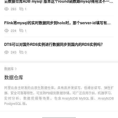
云数据仓库ADB mysql 版本这个round函数跟mysql得用法不一样唉？
283
1
Flink将mysql的实时数据同步到holo时，那个server-id填写有要求么？
224
1
DTS可以对国外RDS实例进行数据同步到国内的RDS实例吗？
245
0
数据库
数据仓库
阿里云自主研发的云原生数据仓库，具有高并发读写、低峰谷读写、弹性扩
展、安全可靠等特性，可支持PB级别数据存储，可广泛应用于BI、机器学习、
实时分析、数据挖掘等场景。包含AnalyticDB MySQL版、AnalyticDB
PostgreSQL 版。