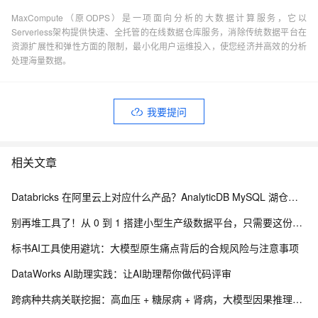
MaxCompute（原ODPS）是一项面向分析的大数据计算服务，它以
Serverless架构提供快速、全托管的在线数据仓库服务，消除传统数据平台在
资源扩展性和弹性方面的限制，最小化用户运维投入，使您经济并高效的分析
处理海量数据。
我要提问
相关文章
Databricks 在阿里云上对应什么产品？AnalyticDB MySQL 湖仓版对标方案（含 DDI 停服说明）
别再堆工具了！从 0 到 1 搭建小型生产级数据平台，只需要这份落地清单
标书AI工具使用避坑：大模型原生痛点背后的合规风险与注意事项
DataWorks AI助理实践：让AI助理帮你做代码评审
跨病种共病关联挖掘：高血压 + 糖尿病 + 肾病，大模型因果推理疾病关联分析实践.192