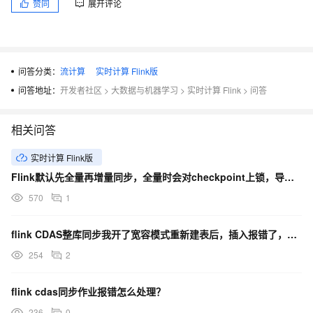
赞同
展开评论
问答分类：
流计算
实时计算 Flink版
问答地址：
开发者社区
>
大数据与机器学习
>
实时计算 Flink
>
问答
相关问答
实时计算 Flink版
Flink默认先全量再增量同步，全量时会对checkpoint上锁，导致请求检查点时失败，任务重启
570
1
flink CDAS整库同步我开了宽容模式重新建表后，插入报错了，如何解决？
254
2
flink cdas同步作业报错怎么处理？
236
0