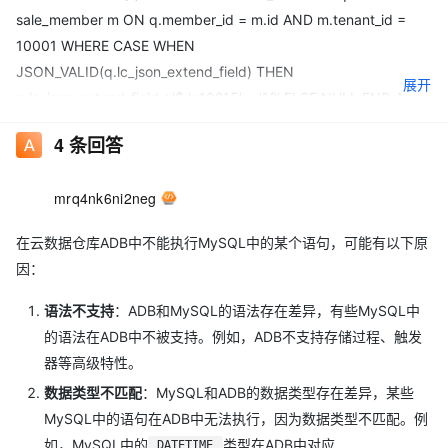
sale_member m ON q.member_id = m.id AND m.tenant_id =
10001 WHERE CASE WHEN
JSON_VALID(q.lc_json_extend_field) THEN
展开
q.lc_json_extend_field->'$.lc10215' = '12' ELSE NULL END AND
q.logout_status = '0' AND q.delete_flag = '0' AND
4
条回答
m.member_status = 1 AND q.tenant_id = 10001
报下面这个错
mrq4nk6ni2neg
[HY000][1815] [20002,
在云数据仓库ADB中不能执行MySQL中的某个语句，可能有以下原
2024022314365719216813106903453342658] : line 1:1:
因：
SubGt not supported.
语法不支持
：ADB和MySQL的语法存在差异，有些MySQL中
的语法在ADB中不被支持。例如，ADB不支持存储过程、触发
器等高级特性。
数据类型不匹配
：MySQL和ADB的数据类型存在差异，某些
MySQL中的语句在ADB中无法执行，因为数据类型不匹配。例
如，MySQL中的
类型在ADB中对应
DATETIME