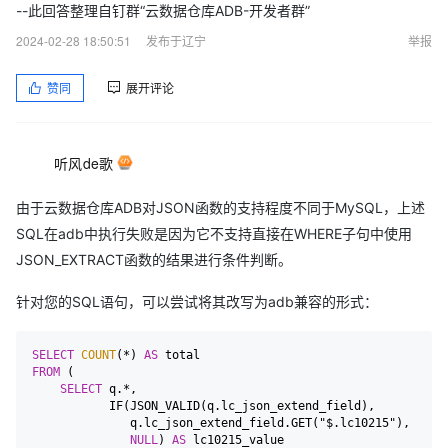
--此回答整理自钉群“云数据仓库ADB-开发者群”
2024-02-28 18:50:51
发布于辽宁
举报
赞同
展开评论
听风de歌
由于云数据仓库ADB对JSON函数的支持程度不同于MySQL，上述
SQL在adb中执行失败是因为它不支持直接在WHERE子句中使用
JSON_EXTRACT函数的结果进行条件判断。
针对您的SQL语句，可以尝试将其改写为adb兼容的形式：
SELECT
COUNT
(
*
) 
AS
FROM
 (

SELECT
 q.
*
, 

           IF(JSON_VALID(q.lc_json_extend_field), 

              q.lc_json_extend_field.GET("$.lc10215"), 

NULL
) 
AS
 lc10215_value
