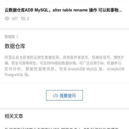
云数据仓库ADB MySQL，alter table rename 操作 可以和事物一起使用吗？
427
2
数据库
数据仓库
阿里云自主研发的云原生数据仓库，具有高并发读写、低峰谷读写、弹性扩
展、安全可靠等特性，可支持PB级别数据存储，可广泛应用于BI、机器学习、
实时分析、数据挖掘等场景。包含AnalyticDB MySQL版、AnalyticDB
PostgreSQL 版。
我要提问
相关文章