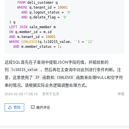
FROM
 deli_customer q 

WHERE
 q.tenant_id 
=
10001
AND
 q.logout_status 
=
'0'
AND
 q.delete_flag 
=
'0'
LEFT
JOIN
ON
 q.member_id 
=
AND
 m.tenant_id 
=
10001
WHERE
COALESCE
(q.lc10215_value, 
''
) 
=
'12'
AND
 m.member_status 
=
1
这段SQL首先在子查询中提取JSON字段的值，并赋给新的
列
，然后再在主查询中对此列进行条件判断。注
lc10215_value
意，这里使用了
函数和
函数来处理NULL和空字符
IF
COALESCE
串的情况。请根据实际业务逻辑调整处理方式。
2024-02-28 17:06:15
发布于北京
举报
赞同
展开评论