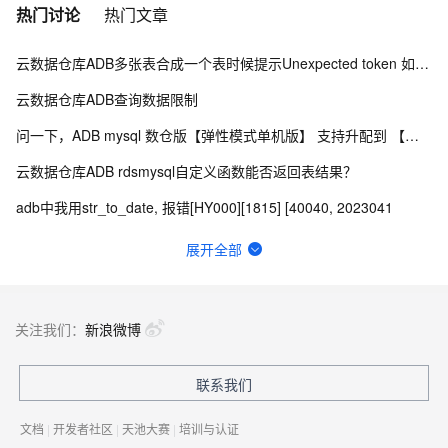
热门讨论
热门文章
云数据仓库ADB多张表合成一个表时候提示Unexpected token 如何优化？
云数据仓库ADB查询数据限制
问一下，ADB mysql 数仓版【弹性模式单机版】 支持升配到 【弹性模式集群版】 吗 ？
云数据仓库ADB rdsmysql自定义函数能否返回表结果？
adb中我用str_to_date, 报错[HY000][1815] [40040, 2023041
想获取当前adb是数仓版还是湖仓版有sql语法吗？
展开全部
云数据仓库ADB中adb的优点和缺点是什么？
云数据仓库ADB如何通过主外键约束提升JOIN查询性能？
关注我们：
新浪微博
云数据仓库ADB 这个错应该怎么处理？
联系我们
云数据仓库ADB，如何查看连接地址？
文档
|
开发者社区
|
天池大赛
|
培训与认证