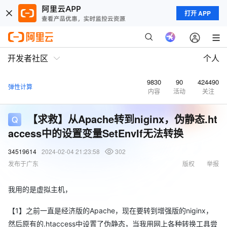
打开 APP
开发者社区
个人
9830
90
424490
弹性计算
内容
活动
关注
【求救】从Apache转到niginx，伪静态.ht
access中的设置变量SetEnvIf无法转换
34519614
2024-02-04 21:23:58
302
发布于广东
版权
举报
我用的是虚拟主机，
【1】之前一直是经济版的Apache，现在要转到增强版的niginx，
然后原有的.htaccess中设置了伪静态，当我用网上各种转换工具尝