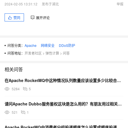
2024-02-05 13:31:12
发布于湖北
举报
赞同
展开评论
问答分类：
Apache
网络安全
DDoS防护
问答地址：
开发者社区
>
弹性计算
>
问答
相关问答
在Apache RocketMQ中这种情况队列数量应该设置多少比较合理呢？
5284
5
请问Apache Dubbo服务鉴权这块是怎么用的？有朋友用过相关的设置吗？
521
1
Apache RocketMQ中消费者分组投递顺序怎么设置成顺序投递呢？我试验顺序消费到时候，消费分