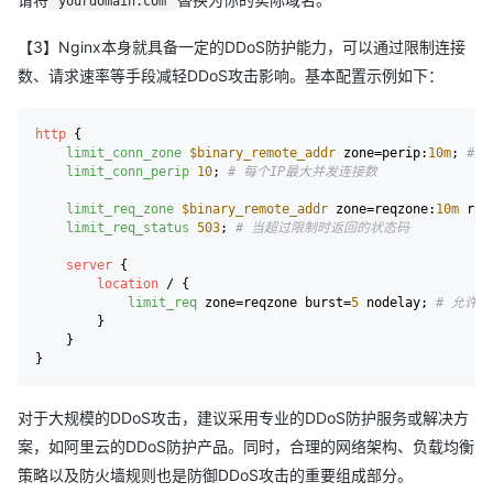
yourdomain.com
【3】Nginx本身就具备一定的DDoS防护能力，可以通过限制连接
数、请求速率等手段减轻DDoS攻击影响。基本配置示例如下：
http
 {

limit_conn_zone
$binary_remote_addr
 zone=perip:
10m
; 
# 
limit_conn_perip
10
; 
# 每个IP最大并发连接数
limit_req_zone
$binary_remote_addr
 zone=reqzone:
10m
 rat
limit_req_status
503
; 
# 当超过限制时返回的状态码
server
 {

location
 / {

limit_req
 zone=reqzone burst=
5
 nodelay; 
# 允许
        }

    }

对于大规模的DDoS攻击，建议采用专业的DDoS防护服务或解决方
案，如阿里云的DDoS防护产品。同时，合理的网络架构、负载均衡
策略以及防火墙规则也是防御DDoS攻击的重要组成部分。