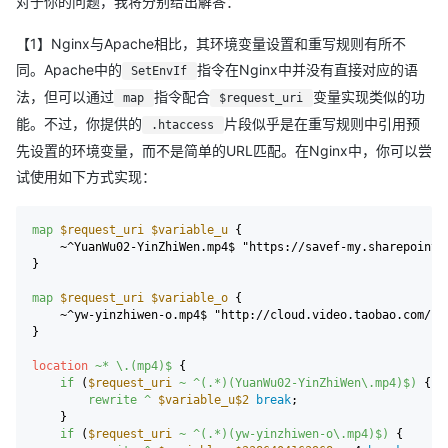
对于你的问题，我将分别给出解答：
【1】Nginx与Apache相比，其环境变量设置和重写规则有所不
同。Apache中的
指令在Nginx中并没有直接对应的语
SetEnvIf
法，但可以通过
指令配合
变量实现类似的功
map
$request_uri
能。不过，你提供的
片段似乎是在重写规则中引用预
.htaccess
先设置的环境变量，而不是简单的URL匹配。在Nginx中，你可以尝
试使用如下方式实现：
map
$request_uri
$variable_u
 {

    ~^YuanWu02-YinZhiWen.mp4$ "https://savef-my.sharepoint.
}

map
$request_uri
$variable_o
 {

    ~^yw-yinzhiwen-o.mp4$ "http://cloud.video.taobao.com/pla
}

location
~* \.(mp4)$
 {

if
 (
$request_uri
~ ^(.*)(YuanWu02-YinZhiWen\.mp4)$)
 {

rewrite
 ^
$variable_u
$2
break
;

    }

if
 (
$request_uri
~ ^(.*)(yw-yinzhiwen-o\.mp4)$)
 {
