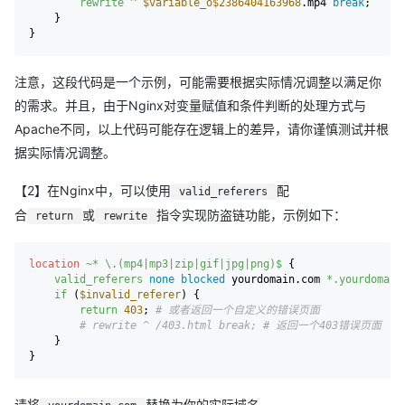
rewrite
 ^
$variable_o
$2386404163968
.mp4 
break
;

    }

注意，这段代码是一个示例，可能需要根据实际情况调整以满足你
的需求。并且，由于Nginx对变量赋值和条件判断的处理方式与
Apache不同，以上代码可能存在逻辑上的差异，请你谨慎测试并根
据实际情况调整。
【2】在Nginx中，可以使用
配
valid_referers
合
或
指令实现防盗链功能，示例如下：
return
rewrite
location
~* \.(mp4|mp3|zip|gif|jpg|png)$
 {

valid_referers
none
blocked
 yourdomain.com 
*.yourdomain
if
 (
$invalid_referer
) {

return
403
; 
# 或者返回一个自定义的错误页面
# rewrite ^ /403.html break; # 返回一个403错误页面
    }

请将
替换为你的实际域名。