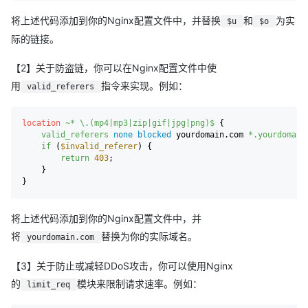
{ENV:o}386404163968.mp4$1
将上述代码添加到你的Nginx配置文件中，并替换
和
为实
$u
$o
这样写的思路：由于我的这类原创视频mp4有数百个，而每条视频
际的链接。
的链接又过于冗长，如果每个mp4都写完整链接，那么配置文件就
【2】关于防盗链，你可以在Nginx配置文件中使
会变得很大，延缓每次访客打开网页的速度， 于是我通过SetEnvIf
用
指令来实现。例如：
valid_referers
先设置 u 和 o 把链接中的固定不变的前半段先定义好，那么后面具
体每个作品的链接就不用再重复这冗长的一段了，而是直接用
location
~* \.(mp4|mp3|zip|gif|jpg|png)$
 {

{ENV:u}和{ENV:o}接上每个不同视频的后半段链接即可，这样可以
valid_referers
none
blocked
 yourdomain.com 
*.yourdomain
缩减配置文件的大量内容。
if
 (
$invalid_referer
) {

return
403
;

    }

可是当我用网上各种转换工具尝试将.htaccess转换成niginx配置
时，发现任何工具都认不出SetEnvIf，换句话说设置变量的
SetEnvIf语句无法转换，求问各位大佬我该怎么办啊？
将上述代码添加到你的Nginx配置文件中，并
【2】另外还求问，换成niginx后，这些文件格式
将
替换为你的实际域名。
yourdomain.com
mp4|mp3|zip|gif|jpg|png 该怎么防盗链啊？之前我都是
【3】关于防止或减轻DDoS攻击，你可以使用Nginx
在.htaccess里用Rewrite弄的。
的
模块来限制请求速率。例如：
limit_req
【3】还有请问，换成niginx后，有没有办法可以防止或减轻ddos