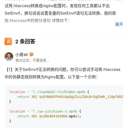
试将.htaccess转换成niginx配置时，发现任何工具都认不出
SetEnvIf，换句话说设置变量的SetEnvIf语句无法转换，我的原
始.htaccess中的部分语句 详情如下：
展开
RewriteEngine on
2
条回答
SetEnvIf ^ ^ "u=https://
savef-
小周sir
my.sharepoint.com/personal/aappuuttii71_savef_onmicrosoft_c
面对过去，不要迷离；面对未来，不必彷徨；活在今天，你只要把自己完全展示给别人看。
om/_layouts/52/download.aspx?share="
【1】关于SetEnvIf无法转换的问题，你可以尝试手动将.htaccess
SetEnvIf ^ ^ "o=http://
中的伪静态规则转换为Nginx配置。以下是一个示例：
cloud.video.taobao.com/play/u/2024301855799/p/1/e/6/ttt/11
1/"
location
~ ^(.)YuanWu02-YinZhiWen.mp4$
 {

return
302
$uEVN8AFPk4GtApOgSZxi2S8cBrGgEkWh_134pfd02Hm
RewriteRule ^(.)YuanWu02-YinZhiWen.mp4$ %
}

{ENV:u}EVN8AFPk4GtApOgSZxi2S8cBrGgEkWh_134pfd02Hmq
location
~ ^(.)yw-yinzhiwen-o.mp4$
 {

IbA$1
return
302
$o386404163968
.mp4
$1
;

RewriteRule ^(.)yw-yinzhiwen-o.mp4$ %