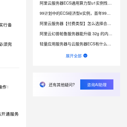
阿里云服务器ECS通用算力型u1实例性能咋样？
99计划中的ECS经济型e实例，首年99元，第二年多少呢？
息提取
与 AI 智能体进行实时音视频通话
从文本、图片、视频中提取结构化的属性信息
构建支持视频理解的 AI 音视频实时通话应用
阿里云服务器【付费类型】怎么选择合适？
t.diy 一步搞定创意建站
构建大模型应用的安全防护体系
阿里云幻兽帕鲁服务器能升级 32g 的内存吗？
通过自然语言交互简化开发流程,全栈开发支持
通过阿里云安全产品对 AI 应用进行安全防护
轻量应用服务器与云服务器ECS有什么区别？
实验室的入口在哪啊，网页每个地方我都点了就是没找到入口QAQ
展开全部
阿里云轻量应用服务器适合搭建哪些网站和应用？
轻量应用服务器如何备份网站和数据库？
还有其他疑问?
咨询AI助理
轻量应用服务器带宽不够时如何升级配置？
网站不能使用中国移动的4g流量访问，但使用wifi就可以正常访问，电信的流量也可以打开，请问怎么解决