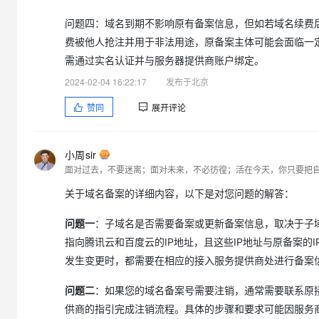
问题四：域名到期不影响原有备案信息，但如若域名续费
费被他人抢注并用于非法用途，原备案主体可能会面临一
需通过实名认证并与服务器提供商账户绑定。
2024-02-04 16:22:17
发布于北京
赞同
展开评论
小周sir
面对过去，不要迷离；面对未来，不必彷徨；活在今天，你只要把
关于域名备案的详细内容，以下是对您问题的解答：
问题一
：子域名是否需要备案或更新备案信息，取决于子域名是否指
指向腾讯云和百度云的IP地址，且这些IP地址与原备案的
发生变更时，都需要在相应的接入服务提供商处进行备案
问题二
：如果您的域名备案号需要注销，通常需要联系原
供商的指引完成注销流程。具体的步骤和要求可能因服务