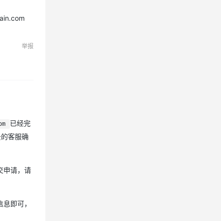
n.com
举报
已经完
om
云的客服确
交申请，请
信息即可，