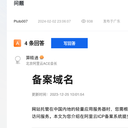
存储
天池大赛
Qwen3.7-Plus
问题
云解析DNS
解决方案免费试用 新老
电子合同
最高领取价值200元试用
能看、能想、能动手的多模
安全
网络与CDN
AI 算法大赛
畅捷通
问题一
Pluto007
2024-02-02 23:06:07
938
发布于广东
大数据开发治理平台 Data
AI 产品 免费试用
网络
安全
云开发大赛
Qwen3-VL-Plus
Tableau 订阅
x.domain.com指向腾讯云的IP，y.domain.com指
1亿+ 大模型 tokens 和 
可观测
入门学习赛
同
中间件
AI空中课堂在线直播课
云防火墙
140+云产品 免费试用
4
条回答
写回答
上云与迁云
云原生的云上边界网络安全
产品新客免费试用，最长1
数据库
问题二
生态解决方案
大模型服务
企业出海
大模型ACA认证体验
算精通
我之前域名绑定的是阿里云的服务器，假设到期了，怎样去注销
大数据计算
北京阿里云ACE会长
助力企业全员 AI 认知与能
行业生态解决方案
千问AI平台-Token Plan
政企业务
媒体服务
问题三
开发者生态解决方案
如果我之前和阿里云绑定IP的服务器到期后，我需要做变更，换
企业服务与云通信
千问AI平台-模型体验
AI 开发和 AI 应用解决
更？如果是变更的话，具体怎样操作呢？
在线体验全尺寸、多种模态
域名与网站
问题四
Happy 系列大模型
终端用户计算
我已经备案的域名到期了，域名到期后会不会自动注销备案信息
Serverless
务器嘛？因为绑定的IP已经发生了变更
开发工具