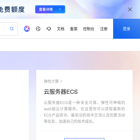
文档
备案
控制台
注册
登录
验
作计划
器
AI 活动
专业服务
服务伙伴合作计划
开发者社区
加入我们
产品动态
服务平台百炼
阿里云 OPC 创新助力计划
一站式生成采购清单，支持单品或批量购买
io：打造专属 AI 语音助手
S产品伙伴计划（繁花）
峰会
CS
造的大模型服务与应用开发平台
一句话生成原生可编辑精美 PPT 文稿
AI 生产力先锋
Al MaaS 服务伙伴赋能合作
域名
博文
Careers
至高可申请百万元
Qwen3.8-Max 模型上线
开启高性价比 AI 编程新体验
弹性可伸缩的云计算服务
Qwen-Audio-3.0-Realtime 端到端实时语音角色扮演
输入一句话想法, 轻松生成专业的 PPT
先锋实践拓展 AI 生产力的边界
Token 补贴，五大权
计划
海大会
伙伴信用分合作计划
商标
问答
社会招聘
弹性计算
益加速 OPC 成功
eek-V4-Pro
SS
一键部署幻兽帕鲁游戏服务器
飞天发布时刻
HOT
Open Search 向量检索版支
划
备案
电子书
校园招聘
云服务器ECS
pSeek-V4-Pro
视频创作，一键激活电商全链路生产力
稳定、安全、高性价比、高性能的云存储服务
一键购买专属联机服务器，轻松开启游戏
所见，即是所愿
持视频检索 Pipeline 功能
更多支持
划
公司注册
镜像站
视频生成
语音识别与合成
云服务器ECS是一种安全可靠、弹性可伸缩的
专属 QwenPaw
漫剧工坊：一站式动画创作平台
AI 实训营
HOT
应用身份服务 (IDaaS)
合作伙伴培训与认证
IaaS级云计算服务。在这里你可以获取最新的
划
上云迁移
站生成，高效打造优质广告素材
全接入的云上超级电脑
从聊天伙伴进化为能主动干活的本地数字员工
快速生产连贯的高质量长漫剧
从基础到进阶，Agent 创客手把手教你
OpenClaw 管理能力上线
ECS产品资讯、最前沿的技术交流以及优惠活动
lScope
我要反馈
e-1.1-T2V
Qwen3-TTS-Flash
查询合作伙伴
等信息，加速自己的技术成长。
n Alibaba Cloud ISV 合作
代维服务
建企业门户网站
10 分钟搭建微信、支付宝小程序
MaxCompute MaxFrame 提
畅细腻的高质量视频
离线语音合成大模型，多语言方言自适应，低延迟高稳定
创新加速
ope
登录合作伙伴管理后台
我要建议
站，无忧落地极速上线
以可视化方式快速构建移动和 PC 门户网站
国内短信简单易用，安全可靠，秒级触达，全球覆盖200+国家和地区。
高效部署网站，快速应用到小程序
供自动弹性内存功能