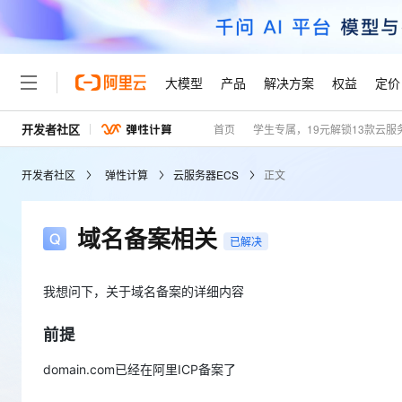
大模型
产品
解决方案
权益
定价
开发者社区
首页
学生专属，19元解锁13款云服
大模型
产品
解决方案
权益
定价
云市场
伙伴
服务
了解阿里云
精选产品
精选解决方案
普惠上云
产品定价
精选商城
成为销售伙伴
售前咨询
为什么选择阿里云
千问AI平台
开发者社区
弹性计算
云服务器ECS
正文
了解云产品的定价详情
大模型服务平台百炼
千问办公，解锁你的工作
普惠上云 官方力荐
分销伙伴
在线服务
网站建设
什么是云计算
大
大模型服务与应用平台
企业级Agent产品，直接
云服务器38元/年起，超
咨询伙伴
多端小程序
技术领先
域名备案相关
云上成本管理
售后服务
已解决
轻量应用服务器
Agency Agents：拥
官方推荐返现计划
大模型
精选产品
精选解决方案
Salesforce 国际版订阅
稳定可靠
管理和优化成本
推荐新用户得奖励，单订单
销售伙伴合作计划
自助服务
友盟天域
安全合规
人工智能与机器学习
AI
我想问下，关于域名备案的详细内容
文本生成
云数据库 RDS
HappyHorse 打造一
云工开物
无影生态合作计划
在线服务
观测云
分析师报告
高校专属算力普惠，学生认
计算
互联网应用开发
前提
Qwen3.8-Max
HOT
Salesforce On Alibaba C
工单服务
Tuya 物联网平台阿里云
研究报告与白皮书
人工智能平台 PAI
快速拥有专属 OpenClaw
大模
Consulting Partner 合
大数据
容器
智能体时代全能旗舰模型
domain.com已经在阿里ICP备案了
免费试用
短信专区
一站式AI开发、训练和推
蓝凌 OA
AI 大模型销售与服务生
现代化应用