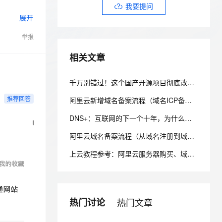
安全
我要投诉
e-1.1-I2V
Cosyvoice-V3-Flash
我要提问
PolarDB
上云场景组合购
Milvus 弹性伸缩功能新增节
伴
展开
漫剧创作，剧本、分镜、视频高效生成
100%兼容MySQL、PostgreSQL，兼容Oracle，支持集中和分布式
覆盖90%+业务场景，专享组合折扣价
点支持范围
畅自然，细节丰富
高表现力语音合成大模型，语音克隆听感自然
VPN
举报
ernetes 版 ACK
云聚AI 严选权益
AI 原生数据库服务发布
SSL 证书
2V
Fun-ASR
的IP指向不
，一键激活高效办公新体验
理容器应用的 K8s 服务
精选AI产品，从模型到应用全链提效
Agent 数据网关
相关文章
文戏情感细腻自然，动作戏激烈拳拳到肉，实现更强表演能力
支持中英文自由切换，具备更强的噪声鲁棒性
堡垒机
AI 用量加速计划
云原生数据库 PolarDB
防火墙
、识别商机，让客服更高效、服务更出色。
新老同享，达量后返
Agentic Database 发布
千万别错过！这个国产开源项目彻底改变了你的域名资产管理方式，收藏它相当于多一个安全专家！
主机安全
应用
推荐回答
阿里云新增域名备案流程（域名ICP备案）图文详细教程
千问办公
NEW
DNS+：互联网的下一个十年，为什么域名系统正在重新定义数字生态？ ——解读《“DNS+”发展白皮书（2023）》
AI 应用及服务市场
的智能体编程平台
一站式AI生产力平台
阿里云域名备案流程（从域名注册到域名备案成功图文详解流程）
案信息的变
AI 应用
伶鹊
上云教程参考：阿里云服务器购买、域名注册、备案及域名绑定全流程指南
企业级人与Agent协作平台，接入和调度多个数字员工
智能客服平台，对话机器人、对话分析、智能外呼
大模型
大模型服务平台百炼 - 全妙
自然语言处理
应用创作平台
多模态内容创作工具，已接入 DeepSeek
绑定他的服
数据标注
热门讨论
热门文章
机器学习