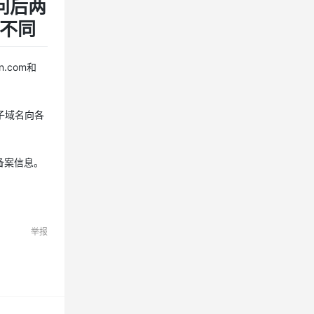
请问后两
向不同
.com和
子域名向各
备案信息。
举报