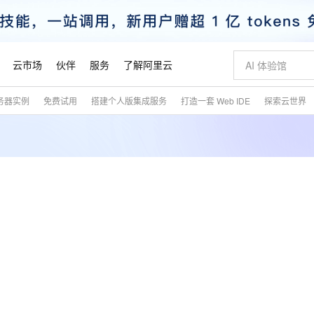
云市场
伙伴
服务
了解阿里云
务器实例
免费试用
搭建个人版集成服务
打造一套 Web IDE
探索云世界
AI 特惠
数据与 API
成为产品伙伴
企业增值服务
最佳实践
价格计算器
AI 场景体
基础软件
产品伙伴合
阿里云认证
市场活动
配置报价
大模型
自助选配和估算价格
新方式
睿译宝，AI翻译排版一步到位
智启 AI 普惠权益
产品生态集成认证中心
企业支持计划
云上春晚
域名与网站
千问官方 MaaS 平台，为开发者和 Agent 而生，新用户赠送 1 亿 + tokens 额度
Qwen Aud
AI Coding
阿里云Maa
2026 阿里云
云服务器 E
为企业打
数据集
Windows
大模型认证
模型
NEW
NEW
交付可用成果
值低价云产品抢先购
上传文档即自动完成翻译和格式还原
至高享 1亿+免费 tokens，加速 Al 应用落地
提供智能易用的域名与建站服务
智能编程，一键
安全可靠、
产品生态伙伴
专家技术服务
云上奥运之旅
弹性计算合作
阿里云中企出
手机三要素
宝塔 Linux
全部认证
价格优势
有专属领域专家
GLM-5.2：长任务时代开源旗舰模型
阿里云 OPC 创新助力计划
千问大模型
即刻拥有 DeepS
AI 电商营销
对象存储 O
大模型
产品生态伙伴工作台
企业增值服务台
云栖战略参考
云存储合作计
云栖大会
身份实名认证
CentOS
训练营
推动算力普惠，释放技术红利
最高返9万
多领域专家智能体,一键组建 AI 虚拟交付团队
快速构建应用程序和网站，即刻迈出上云第一步
至高百万元 Token 补贴，加速一人公司成长
多元化、高性能、安全可靠的大模型服务
真正可用的 1M 上下文,一次完成代码全链路开发
轻松解锁专属 Dee
从图文生成到
云上的中国
数据库合作计
活动全景
短信
Docker
图片和
站式影视创作平台
Hermes Agent，打造自进化智能体
Token Plan 模型订阅计划
数字证书管理服务（原SSL证书）
5 分钟轻松部署
AI 广告创作
无影云电脑
企业成长
NEW
信息公告
看见新力量
云网络合作计
OCR 文字识别
JAVA
证享300元代金券
可视化编排打通从文字构思到成片全链路闭环
全托管，含MySQL、PostgreSQL、SQL Server、MariaDB多引擎
自主进化，持久记忆，越用越聪明
Qwen3.8-Max 首发尝鲜，限时加量 10 倍，夜间低至2折
实现全站HTTPS，呈现可信的WEB访问
图文、视频一
随时随地安
魔搭 Mode
Kimi-K3
HappyHors
NEW
loud
服务实践
官网公告
金融模力时刻
Salesforce O
版
发票查验
全能环境
Claude Code + GStack 打造工程团队
千问办公，限时限量积分加倍
Qoder
低代码高效构
AI 建站
短信服务
型
NEW
作计划
Kimi 最新旗舰模型，长程编程与推理利器
让文字生成流
计划
创新中心
魔搭 ModelSc
健康状态
理服务
让AI从“聊天伙伴”进化为能干活的“数字员工”
安装技能 GStack，拥有专属 AI 工程团队
你的AI工作搭子，覆盖日常办公高频场景
面向真实软件的智能体编程平台
0 代码专业建
客户案例
天气预报查询
操作系统
态合作计划