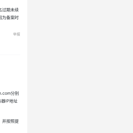
名过期未续
因为备案时
举报
.com分别
器IP地址
，并按照提