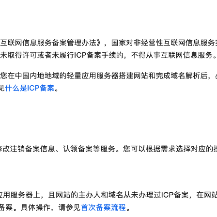
AI 应用
10分钟微调：让0.6B模型媲美235B模
多模态数据信
型
依托云原生高可用架构,实现Dify私有化部署
用1%尺寸在特定领域达到大模型90%以上效果
一个 AI 助手
超强辅助，Bol
即刻拥有 DeepSeek-R1 满血版
在企业官网、通讯软件中为客户提供 AI 客服
多种方案随心选，轻松解锁专属 DeepSeek