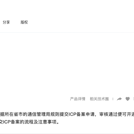
Deepseek-v4-pro
HappyHors
同享
万小智 AI 建站低至 15元/月
Qoder CN
AI 短剧/漫剧
云原生数据库 
快递物流查询
WordPress
成为服务伙
高校合作
点，立即开启云上创新
覆盖公网/内网、递归/权威、移动APP等全场景解析服务
送.CN域名，送备案服务码
基于千问大模型等，支持代码智能生成、研发智能问答
AI助力短剧
态智能体模型
旗舰 MoE 大模型，百万上下文与顶尖推理能力
图生视频，流
Ubuntu
服务生态伙伴
云工开物
企业应用
分享
版权
Works
Night Plan 支持 Qwen 3.8-Max
云原生大数据计算服务 MaxCompute
AI 办公
容器服务 Kub
NEW
GLM-5.2
Wan2.7-T
Red Hat
向百度云的IP。请问后两者需要进行备案嘛？或者说需要更新备案信息嘛？因为子域名
30+ 款产品免费体验
Data Agent 驱动的一站式 Data+AI 开发治理平台
夜间 5 折，Qwen/Meoo/TokenPlan 客户专享
面向分析的企业级SaaS模式云数据仓库
AI智能应用
提供一站式管
科研合作
视觉 Coding、空间感知、多模态思考等全面升级
1M上下文，专为长程任务能力而生
ERP
堂（旗舰版）
SUSE
智能客服
CRM
防护产品
2个月
自动承接线索
建站小程序
OA 办公系统
AI 应用构建
大模型原生
备案号
力提升
财税管理
模板建站
Qoder
大模型服务平台百炼-应用模版
HOT
NEW
面向真实软件
个人版上线、团队版降价；千问3.8-Max首发发尝鲜
丰富多元化的应用模版和解决方案
400电话
定制建站
成其他云服务商的服务器，请问需要再次进行备案嘛？还是说只是进行备
万有无界
大模型服务平台百炼-智能体
方案
广告营销
模板小程序
的模型效果
灵活可视化地构建企业级 Agent
定制小程序
秒悟
人工智能平台 PAI
APP 开发
云端极速 AI 
新一代 AI 视频生成模型，深度适配广告营销等场景
AI Native 的算法工程平台，一站式完成建模、训练、推理服务部署
？如果需要的话，没有去注销备案号，请问其他能直接用我的备案信息去
建站系统